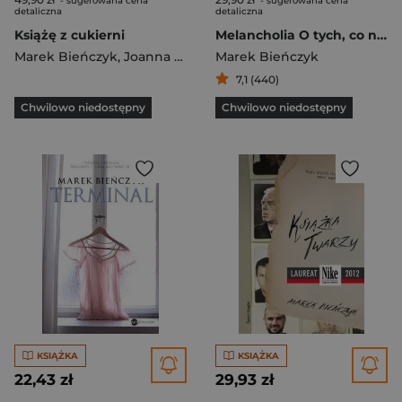
- sugerowana cena
- sugerowana cena
detaliczna
detaliczna
Książę z cukierni
Melancholia O tych, co nigdy nie odnajdą straty
Marek Bieńczyk
,
Joanna Concejo
Marek Bieńczyk
7,1 (440)
Chwilowo niedostępny
Chwilowo niedostępny
KSIĄŻKA
KSIĄŻKA
22,43 zł
29,93 zł