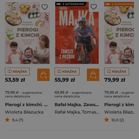
KSIĄŻKA
KSIĄŻKA
KSIĄŻKA
53,59 zł
55,99 zł
79,99 zł
79,99 zł
69,99 zł
79,99 zł
- sugerowana
- sugerowana
- sugerowa
cena detaliczna
cena detaliczna
cena detaliczna
Pierogi z kimchi. Moje ulubione azjatyckie przepisy
Rafał Majka. Zawsze z przodu. Rozmawia Tomasz Kalemba - książka z autografem
Wioleta Błazucka
Rafał Majka
,
Tomasz Kalemba
Wioleta Błazuc
9,4 (7)
10,0 (2)