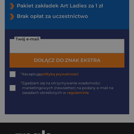
Pakiet zakładek Art Ladies za 1 zł
Brak opłat za uczestnictwo
Twój e-mail
DOŁĄCZ DO ZNAK EKSTRA
*
Akceptuję
politykę prywatności
*
Zgadzam się na otrzymywanie wiadomości
marketingowych (newsletter) na podany
e-mail
na
zasadach określonych w
regulaminie
.