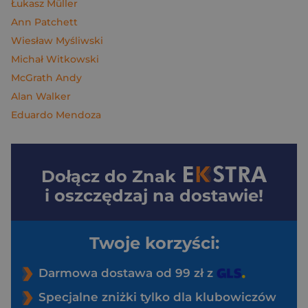
Łukasz Müller
Ann Patchett
Wiesław Myśliwski
Michał Witkowski
McGrath Andy
Alan Walker
Eduardo Mendoza
Dołącz do
Znak
i oszczędzaj na dostawie!
Twoje korzyści:
Darmowa dostawa od 99 zł z
Specjalne zniżki tylko dla klubowiczów