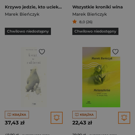
Krzywo jedzie, kto ucieka Ucieczki w czsach romantyków
Wszystkie kroniki wina
Marek Bieńczyk
Marek Bieńczyk
8,0 (26)
Chwilowo niedostępny
Chwilowo niedostępny
KSIĄŻKA
KSIĄŻKA
37,43 zł
22,43 zł
49,90 zł
29,90 zł