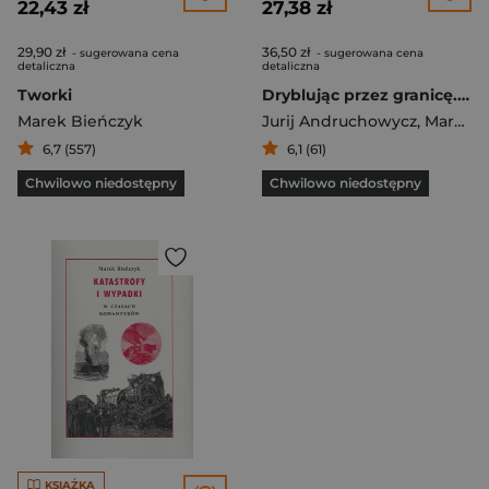
22,43 zł
27,38 zł
29,90 zł
36,50 zł
- sugerowana cena
- sugerowana cena
detaliczna
detaliczna
Tworki
Dryblując przez granicę. Polsko-ukraińskie Euro 2012
Marek Bieńczyk
Jurij Andruchowycz
,
Marek Bieńczyk
6,7 (557)
6,1 (61)
Chwilowo niedostępny
Chwilowo niedostępny
KSIĄŻKA