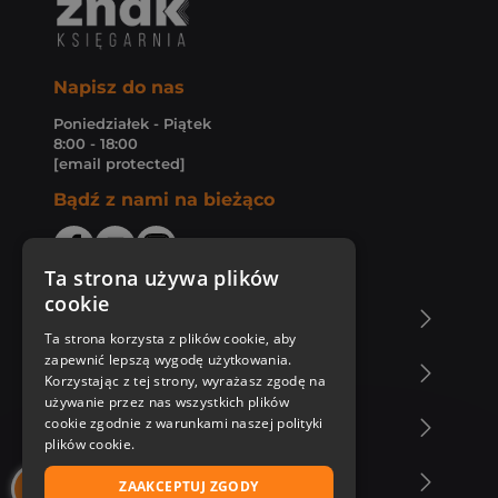
Napisz do nas
Poniedziałek - Piątek
8:00 - 18:00
[email protected]
Bądź z nami na bieżąco
Ta strona używa plików
cookie
O Księgarni Znak
Ta strona korzysta z plików cookie, aby
zapewnić lepszą wygodę użytkowania.
Zakupy u nas
Korzystając z tej strony, wyrażasz zgodę na
używanie przez nas wszystkich plików
cookie zgodnie z warunkami naszej polityki
Nasza oferta
plików cookie.
Nasi autorzy
ZAAKCEPTUJ ZGODY