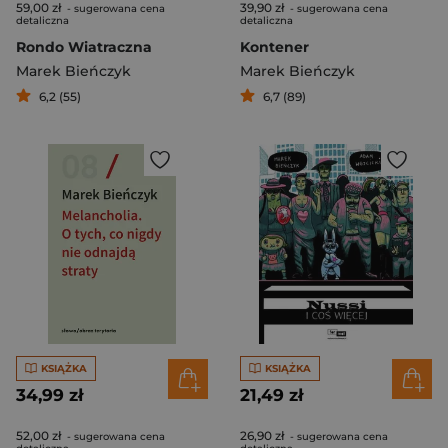
59,00 zł
39,90 zł
- sugerowana cena
- sugerowana cena
detaliczna
detaliczna
Rondo Wiatraczna
Kontener
Marek Bieńczyk
Marek Bieńczyk
6,2 (55)
6,7 (89)
KSIĄŻKA
KSIĄŻKA
34,99 zł
21,49 zł
52,00 zł
26,90 zł
- sugerowana cena
- sugerowana cena