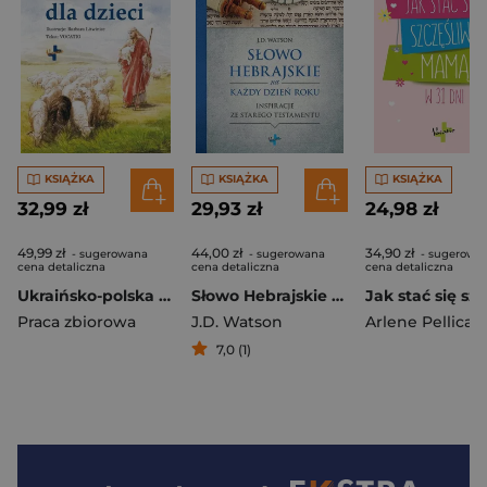
KSIĄŻKA
KSIĄŻKA
KSIĄŻKA
32,99 zł
29,93 zł
24,98 zł
49,99 zł
44,00 zł
34,90 zł
- sugerowana
- sugerowana
- sugerowa
cena detaliczna
cena detaliczna
cena detaliczna
Ukraińsko-polska Biblia dla dzieci
Słowo Hebrajskie na Każdy Dzień Roku
Praca zbiorowa
J.D. Watson
Arlene Pellican
7,0 (1)