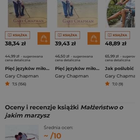
KSIĄŻKA
KSIĄŻKA
KSIĄŻKA
38,34 zł
39,43 zł
48,89 zł
44,99 zł
46,50 zł
65,99 zł
- sugerowana
- sugerowana
- sugerowa
cena detaliczna
cena detaliczna
cena detaliczna
Pięć języków miłości
Pięć języków miłości
Gary Chapman
Gary Chapman
Gary Chapman
7,5 (156)
7,0 (9)
Oceny i recenzje książki
Małżeństwo o
jakim marzysz
Średnia ocen:
~
/10