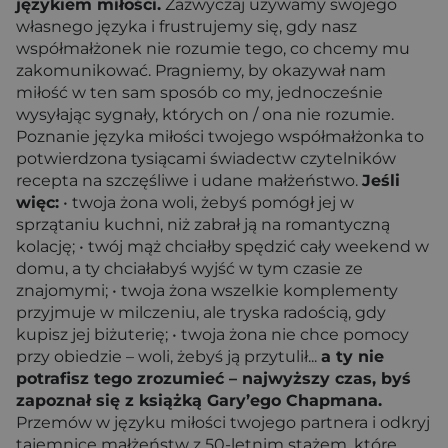
językiem miłości.
Zazwyczaj używamy swojego
własnego języka i frustrujemy się, gdy nasz
współmałżonek nie rozumie tego, co chcemy mu
zakomunikować. Pragniemy, by okazywał nam
miłość w ten sam sposób co my, jednocześnie
wysyłając sygnały, których on / ona nie rozumie.
Poznanie języka miłości twojego współmałżonka to
potwierdzona tysiącami świadectw czytelników
recepta na szczęśliwe i udane małżeństwo.
Jeśli
więc:
• twoja żona woli, żebyś pomógł jej w
sprzątaniu kuchni, niż zabrał ją na romantyczną
kolację; • twój mąż chciałby spędzić cały weekend w
domu, a ty chciałabyś wyjść w tym czasie ze
znajomymi; • twoja żona wszelkie komplementy
przyjmuje w milczeniu, ale tryska radością, gdy
kupisz jej biżuterię; • twoja żona nie chce pomocy
przy obiedzie – woli, żebyś ją przytulił...
a ty nie
potrafisz tego zrozumieć – najwyższy czas, byś
zapoznał się z książką Gary’ego Chapmana.
Przemów w języku miłości twojego partnera i odkryj
tajemnice małżeństw z 50-letnim stażem, które