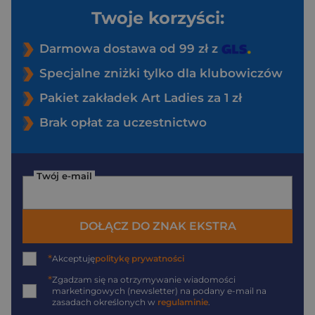
Twoje korzyści:
Darmowa dostawa od 99 zł z
Specjalne zniżki tylko dla klubowiczów
Pakiet zakładek Art Ladies za 1 zł
Brak opłat za uczestnictwo
Twój e-mail
DOŁĄCZ DO ZNAK EKSTRA
*
Akceptuję
politykę prywatności
*
Zgadzam się na otrzymywanie wiadomości
marketingowych (newsletter) na podany
e-mail
na
zasadach określonych w
regulaminie
.