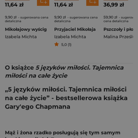
11,64 zł
11,64 zł
36,99 zł
9,90 zł
9,90 zł
59,90 zł
- sugerowana cena
- sugerowana cena
- sugerowa
detaliczna
detaliczna
cena detaliczna
Mikołajowy wyścig
Przyjaciel Mikołaja
Izabela Michta
Izabela Michta
Malina Prześlu
5,0 (1)
O książce
5 języków miłości. Tajemnica
miłości na całe życie
„5 języków miłości. Tajemnica miłości
na całe życie” - bestsellerowa książka
Gary'ego Chapmana
Mąż i żona rzadko posługują się tym samym