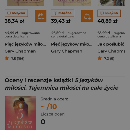
KSIĄŻKA
KSIĄŻKA
KSIĄŻKA
38,34 zł
39,43 zł
48,89 zł
44,99 zł
46,50 zł
65,99 zł
- sugerowana
- sugerowana
- sugerowa
cena detaliczna
cena detaliczna
cena detaliczna
Pięć języków miłości
Pięć języków miłości
Gary Chapman
Gary Chapman
Gary Chapman
7,5 (156)
7,0 (9)
Oceny i recenzje książki
5 języków
miłości. Tajemnica miłości na całe życie
Średnia ocen:
~
/10
Liczba ocen:
0