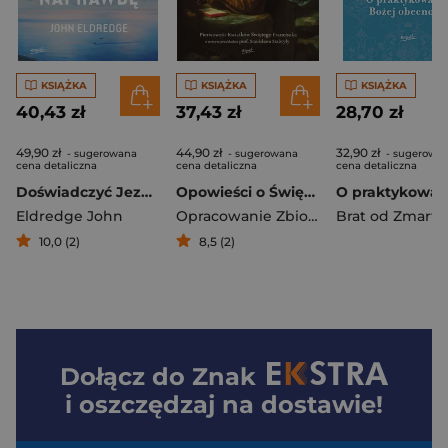
KSIĄŻKA
KSIĄŻKA
KSIĄŻKA
40,43 zł
37,43 zł
28,70 zł
49,90 zł
44,90 zł
32,90 zł
- sugerowana
- sugerowana
- sugerowa
cena detaliczna
cena detaliczna
cena detaliczna
Doświadczyć Jezusa naprawdę. Jak odnaleźć schronienie, siłę i zachwyt w codziennych spotkaniach z Bogiem
Opowieści o Świętym Franciszku i jego współbraciach
Eldredge John
Opracowanie Zbiorowe
10,0 (2)
8,5 (2)
Dołącz do
Znak
i oszczędzaj na dostawie!