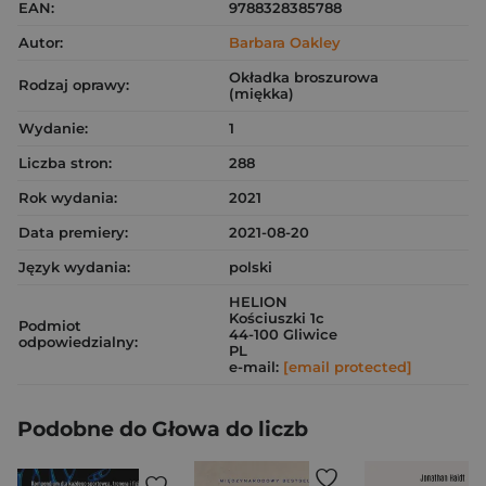
EAN:
9788328385788
Autor:
Barbara Oakley
Okładka broszurowa
Rodzaj oprawy:
(miękka)
Wydanie:
1
Liczba stron:
288
Rok wydania:
2021
Data premiery:
2021-08-20
Język wydania:
polski
HELION
Kościuszki 1c
Podmiot
44-100 Gliwice
odpowiedzialny:
PL
e-mail:
[email protected]
Podobne do Głowa do liczb