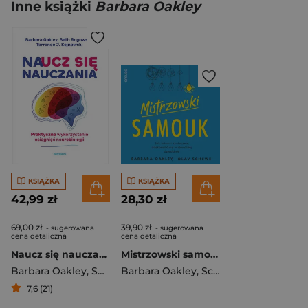
Inne książki
Barbara Oakley
KSIĄŻKA
KSIĄŻKA
42,99 zł
28,30 zł
69,00 zł
39,90 zł
- sugerowana
- sugerowana
cena detaliczna
cena detaliczna
Naucz się nauczania Praktyczne wykorzystanie osiągnięć neurobiologii
Mistrzowski samouk Jak łatwo i skutecznie doskonalić się w dowolnej dziedzinie
Barbara Oakley
,
Sejnowski Terrence
Barbara Oakley
,
Schewe Olav
7,6 (21)