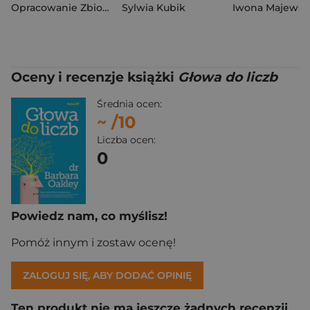
Opracowanie Zbiorowe
Sylwia Kubik
Oceny i recenzje książki
Głowa do liczb
Średnia ocen:
~
/10
Liczba ocen:
0
Powiedz nam, co myślisz!
Pomóż innym i zostaw ocenę!
ZALOGUJ SIĘ, ABY DODAĆ OPINIĘ
Ten produkt nie ma jeszcze żadnych recenzji