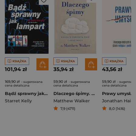
KSIĄŻKA
KSIĄŻKA
KSIĄŻKA
101,94 zł
35,94 zł
43,56 zł
169,90 zł
59,90 zł
59,90 zł
- sugerowana
- sugerowana
- sugerowa
cena detaliczna
cena detaliczna
cena detaliczna
Bądź sprawny jak lampart. Jak pozbyć się bólu, uniknąć kontuzji i zwiększyć sprawność
Dlaczego śpimy. Nauka o zdrowym śnie i jego mocy
Starret Kelly
Matthew Walker
Jonathan Haidt
7,9 (4711)
8,0 (1416)