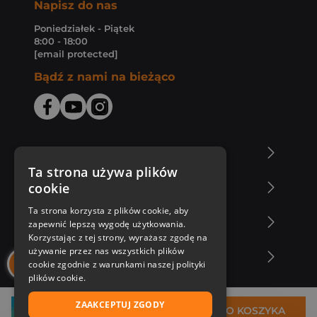
Napisz do nas
Poniedziałek - Piątek
8:00 - 18:00
[email protected]
Bądź z nami na bieżąco
O Księgarni Znak
Ta strona używa plików
cookie
Zakupy u nas
Ta strona korzysta z plików cookie, aby
Nasza oferta
zapewnić lepszą wygodę użytkowania.
Korzystając z tej strony, wyrażasz zgodę na
używanie przez nas wszystkich plików
Nasi autorzy
cookie zgodnie z warunkami naszej polityki
plików cookie.
ZAAKCEPTUJ ZGODY
44,87 zł
DO KOSZYKA