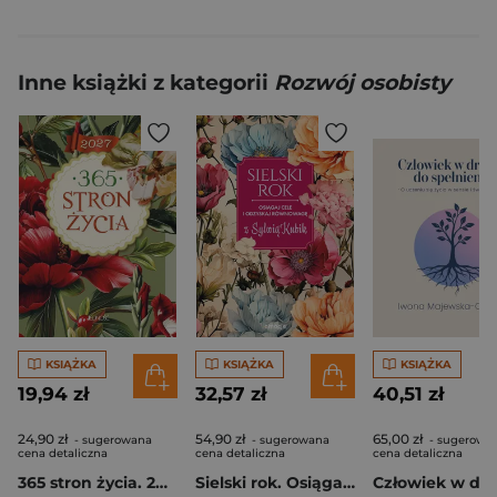
Inne książki z kategorii
Rozwój osobisty
KSIĄŻKA
KSIĄŻKA
KSIĄŻKA
19,94 zł
32,57 zł
40,51 zł
24,90 zł
54,90 zł
65,00 zł
- sugerowana
- sugerowana
- sugerowa
cena detaliczna
cena detaliczna
cena detaliczna
365 stron życia. 2027
Sielski rok. Osiągaj cele i odzyskaj równowagę z Sylwią Kubik