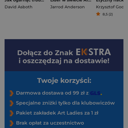
Jak ogarnąć trudne dane? Praktyczne podejście profesjonalnego analityka
Lider w świecie AI. Jak wprowadzać strategiczne innowacje, rozwijać biznes i przewodzić zespołowi w erze sztucznej inteligencji
David Asboth
Jarrod Anderson
Krzysztof Godzi
8,5 (2)
Dołącz do
Znak
i oszczędzaj na dostawie!
Twoje korzyści:
Darmowa dostawa od 99 zł z
Specjalne zniżki tylko dla klubowiczów
Pakiet zakładek Art Ladies za 1 zł
Brak opłat za uczestnictwo