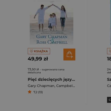
KSIĄŻKA
49,99 zł
1
73,50 zł
24
- sugerowana cena
detaliczna
det
Pięć dziecięcych języków miłości
Gary Chapman
,
Campbell Ross
C
7,2 (13)
C