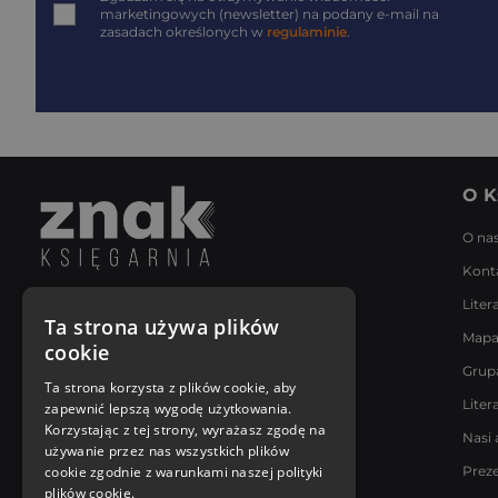
marketingowych (newsletter) na podany
e-mail
na
zasadach określonych w
regulaminie
.
O K
O na
Kont
Liter
Napisz do nas
Ta strona używa plików
Mapa
Poniedziałek - Piątek
cookie
8:00 - 18:00
Grup
[email protected]
Ta strona korzysta z plików cookie, aby
Liter
zapewnić lepszą wygodę użytkowania.
Bądź z nami na bieżąco
Korzystając z tej strony, wyrażasz zgodę na
Nasi 
używanie przez nas wszystkich plików
cookie zgodnie z warunkami naszej polityki
Prez
plików cookie.