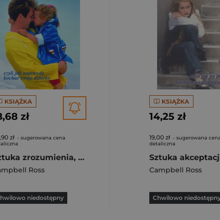
KSIĄŻKA
KSIĄŻKA
8,68 zł
14,25 zł
,90 zł
19,00 zł
- sugerowana cena
- sugerowana cen
aliczna
detaliczna
Sztuka zrozumienia, czyli jak naprawdę kochać swoje dziecko
ampbell Ross
Campbell Ross
hwilowo niedostępny
Chwilowo niedostępn