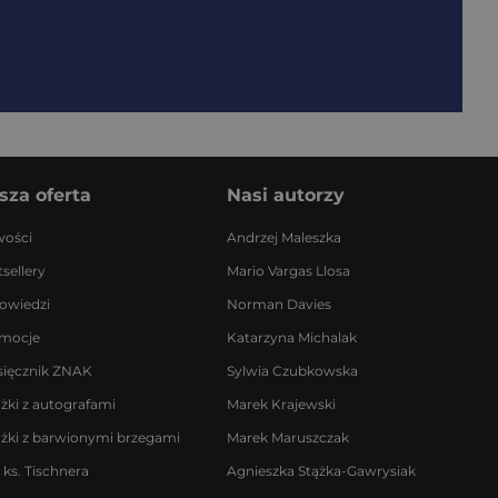
sza oferta
Nasi autorzy
ości
Andrzej Maleszka
sellery
Mario Vargas Llosa
owiedzi
Norman Davies
mocje
Katarzyna Michalak
sięcznik ZNAK
Sylwia Czubkowska
ążki z autografami
Marek Krajewski
ążki z barwionymi brzegami
Marek Maruszczak
 ks. Tischnera
Agnieszka Stążka-Gawrysiak