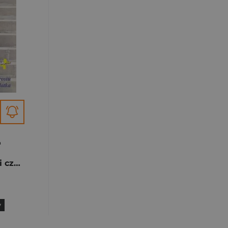
a
Sztuka akceptacji czyli jak po prostu kochać swego nastolatka
y