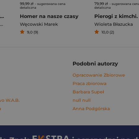
99,99 zł
79,99 zł
- sugerowana cena
- sugerowana cen
detaliczna
detaliczna
Rafał Majka. Zawsze z przodu. Rozmawia Tomasz Kalemba - książka z autografem
Homer na nasze czasy
Węcowski Marek
Wioleta Błazucka
9,0 (9)
10,0 (2)
Podobni autorzy
Opracowanie Zbiorowe
Praca zbiorowa
Barbara Supeł
o W.A.B.
null null
a
Anna Podgórska