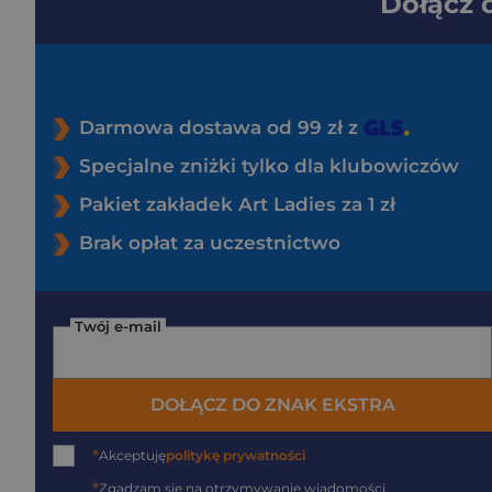
Dołącz
Darmowa dostawa od 99 zł z
Specjalne zniżki tylko dla klubowiczów
Pakiet zakładek Art Ladies za 1 zł
Brak opłat za uczestnictwo
Twój e-mail
DOŁĄCZ DO ZNAK EKSTRA
*
Akceptuję
politykę prywatności
*
Zgadzam się na otrzymywanie wiadomości