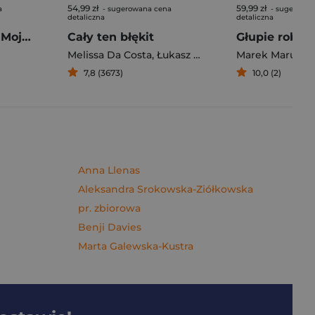
54,99 zł
59,99 zł
a
- sugerowana cena
- sugerowan
detaliczna
detaliczna
Pierogi z kimchi. Moje ulubione azjatyckie przepisy - książka z autografem
Cały ten błękit
Melissa Da Costa
,
Łukasz Müller
Marek Maruszc
7,8 (3673)
10,0 (2)
Anna Llenas
Aleksandra Srokowska-Ziółkowska
pr. zbiorowa
Benji Davies
Marta Galewska-Kustra