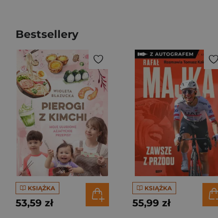
Bestsellery
KSIĄŻKA
KSIĄŻKA
53,59 zł
55,99 zł