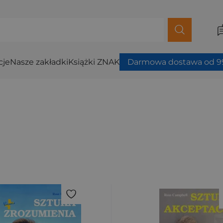
cje
Nasze zakładki
Książki ZNAK
Darmowa dostawa od 99