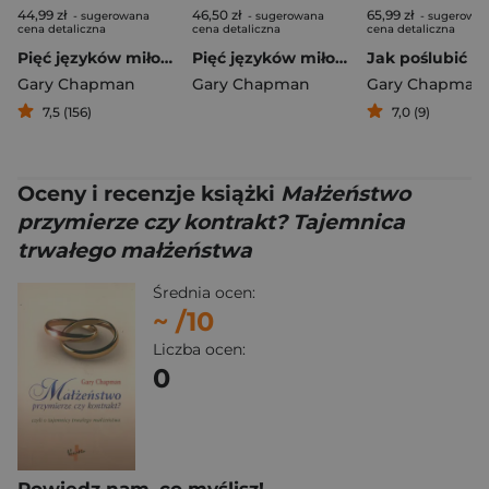
44,99 zł
46,50 zł
65,99 zł
- sugerowana
- sugerowana
- sugerowa
cena detaliczna
cena detaliczna
cena detaliczna
Pięć języków miłości
Pięć języków miłości
Gary Chapman
Gary Chapman
Gary Chapman
7,5 (156)
7,0 (9)
Oceny i recenzje książki
Małżeństwo
przymierze czy kontrakt? Tajemnica
trwałego małżeństwa
Średnia ocen:
~
/10
Liczba ocen:
0
Powiedz nam, co myślisz!