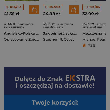
KSIĄŻKA
KSIĄŻKA
KSIĄŻKA
41,35 zł
24,98 zł
32,99 zł
65,00 zł
34,90 zł
49,90 zł
- sugerowana
- sugerowana
- sugerowa
cena detaliczna
cena detaliczna
cena detaliczna
Angielsko-Polska biblia dla dzieci
Jak odnieść sukces w relacjach z ludźmi
Opracowanie Zbiorowe
Stephen R. Covey
Michael Pearl
7,3 (3)
Dołącz do
Znak
i oszczędzaj na dostawie!
Twoje korzyści: