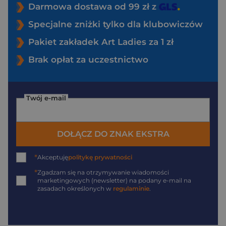
Darmowa dostawa od 99 zł z
Specjalne zniżki tylko dla klubowiczów
Pakiet zakładek Art Ladies za 1 zł
Brak opłat za uczestnictwo
Twój e-mail
DOŁĄCZ DO ZNAK EKSTRA
*
Akceptuję
politykę prywatności
*
Zgadzam się na otrzymywanie wiadomości
marketingowych (newsletter) na podany
e-mail
na
zasadach określonych w
regulaminie
.