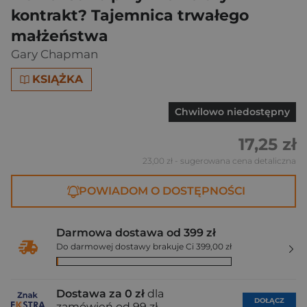
kontrakt? Tajemnica trwałego
małżeństwa
Gary Chapman
KSIĄŻKA
Chwilowo niedostępny
17,25 zł
23,00 zł
- sugerowana cena detaliczna
POWIADOM O DOSTĘPNOŚCI
Darmowa dostawa od 399 zł
Do darmowej dostawy brakuje Ci 399,00 zł
Dostawa za 0 zł
dla
DOŁĄCZ
zamówień od 99 zł