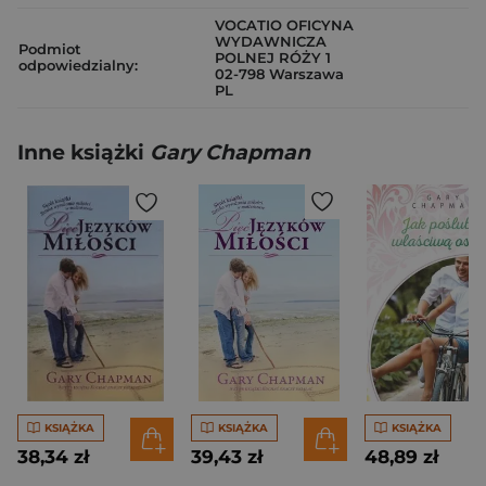
VOCATIO OFICYNA
WYDAWNICZA
Podmiot
POLNEJ RÓŻY 1
odpowiedzialny:
02-798 Warszawa
PL
Inne książki
Gary Chapman
KSIĄŻKA
KSIĄŻKA
KSIĄŻKA
38,34 zł
39,43 zł
48,89 zł