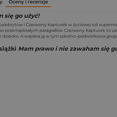
y
Oceny i recenzje
 się go użyć!
h celebrytów i Czerwony Kapturek w życiowej roli superme
lbo przemądrzałych paragrafów. Czerwony Kapturek to uk
e dziecko. A wspiera ją w tym szkolno–podwórkowa grupa
siążki
Mam prawo i nie zawaham się go