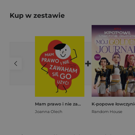
Kup w zestawie
+
Mam prawo i nie zawaham się go użyć!
Joanna Olech
Random House