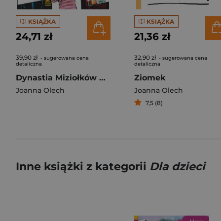
KSIĄŻKA
KSIĄŻKA
24,71 zł
21,36 zł
39,90 zł
32,90 zł
- sugerowana cena
- sugerowana cena
detaliczna
detaliczna
Dynastia Miziołków wyd. 2026
Ziomek
Joanna Olech
Joanna Olech
7,5 (8)
Inne książki z kategorii
Dla dzieci