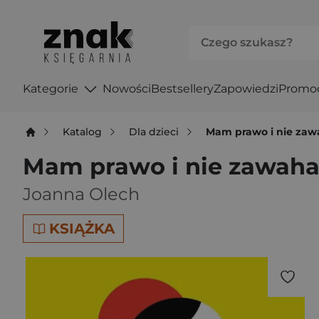
Kategorie
Nowości
Bestsellery
Zapowiedzi
Promo
Katalog
Dla dzieci
Mam prawo i nie zaw
Mam prawo i nie zawaha
Joanna Olech
KSIĄŻKA