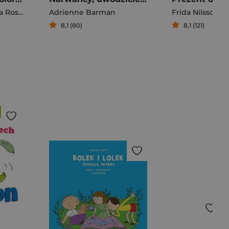
 Rosana
Adrienne Barman
Frida Nilsson
8,1 (80)
8,1 (121)