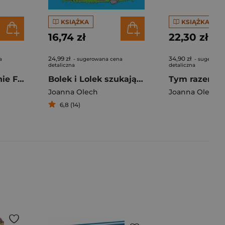
KSIĄŻKA
KSIĄŻKA
16,74 zł
22,30 zł
24,99 zł
34,90 zł
a
- sugerowana cena
- sugerowa
detaliczna
detaliczna
Pompon w rodzinie Fisiów
Bolek i Lolek szukają skarbu. Bajka o wychodzeniu z tarapatów
Joanna Olech
Joanna Olech
6,8 (14)