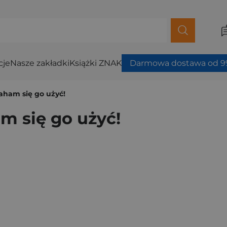
cje
Nasze zakładki
Książki ZNAK
Darmowa dostawa od 99
aham się go użyć!
m się go użyć!