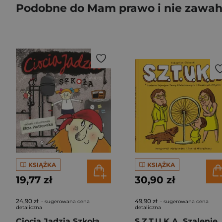
Podobne do Mam prawo i nie zawah
KSIĄŻKA
KSIĄŻKA
19,77 zł
30,90 zł
24,90 zł
49,90 zł
- sugerowana cena
- sugerowana cena
detaliczna
detaliczna
Ciocia Jadzia Szkoła
S.Z.T.U.K.A. Szalenie 