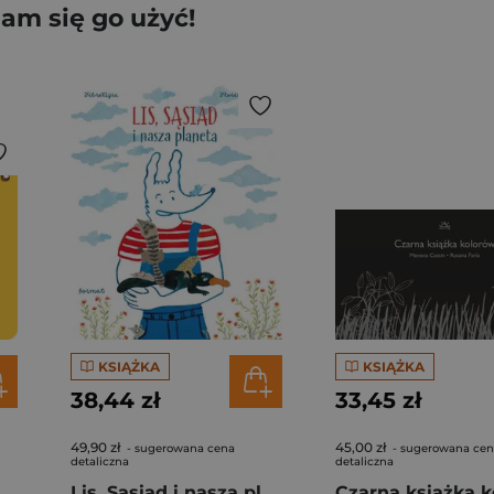
am się go użyć!
KSIĄŻKA
KSIĄŻKA
38,44 zł
33,45 zł
49,90 zł
45,00 zł
- sugerowana cena
- sugerowana ce
detaliczna
detaliczna
Zajmujące Twory Utalentowanych i Krnąbrnych Artystów
Lis, Sąsiad i nasza planeta