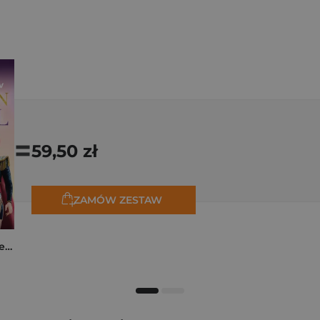
=
59,50 zł
ZAMÓW ZESTAW
K-popowe łowczynie demonów. Mój golden journal. Oficjalny dziennik