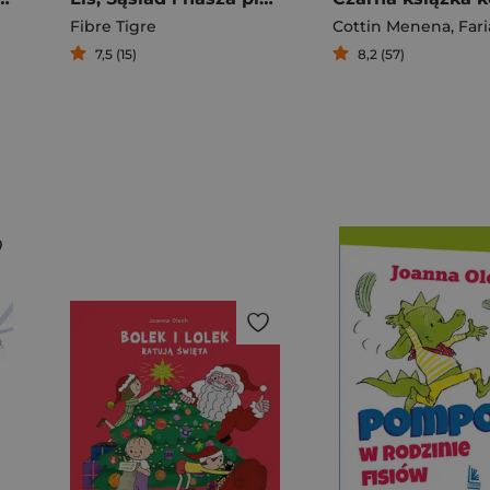
Fibre Tigre
Cottin Menena
,
Faria
7,5 (15)
8,2 (57)