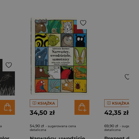
KSIĄŻKA
KSIĄŻKA
34,50 zł
42,35 zł
54,90 zł
69,90 zł
na
- sugerowana cena
- sugerowa
detaliczna
detaliczna
Czarna książka kolorów
Narwańcy, uwodziciele, samotnicy Atlas tych, co fruwają, skaczą i nurkują
Prezent dla 