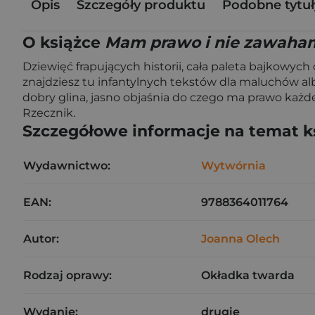
Opis
Szczegóły produktu
Podobne tytuł
O książce
Mam prawo i nie zawaham
Dziewięć frapujących historii, cała paleta bajkowyc
znajdziesz tu infantylnych tekstów dla maluchów a
dobry glina, jasno objaśnia do czego ma prawo każd
Rzecznik.
Szczegółowe informacje na temat k
Wydawnictwo:
Wytwórnia
EAN:
9788364011764
Autor:
Joanna Olech
Rodzaj oprawy:
Okładka twarda
Wydanie:
drugie