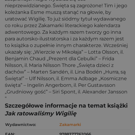
nieprzewidzianego. Święta są zagrożone! Tim i jego
koleżanka Esme muszą stanąć na głowie, by
uratować Wigilię. To już siódmy tytuł wydawanego
co roku przez Zakamarki literackiego kalendarza
adwentowego. Za każdym razem tworzy go inna
para autorsko-ilustratorska i za każdym razem jest
to książka o zupełnie innym charakterze. Wcześniej
ukazały się: „Wierzcie w Mikołaja” – Lotta Olsson, il.
Benjamin Chaud „Prezent dla Cebulki” – Frida
Nilsson, il. Maria Nilsson Thore „Święta dzieci z
dachów” – Marten Sandén, il. Lina Bodén „Hurra, są
Święta!” – Ulf Nilsson, il. Emma Adbage „Kosmiczne
święta” – Ingelin Angerborn, il. Per Gustavsson
„Grudniowy gość” – Siri Spont, il. Alexander Jansson
"
Szczegółowe informacje na temat książki
Jak ratowaliśmy Wigilię
Wydawnictwo:
Zakamarki
EAN:
9788377762066