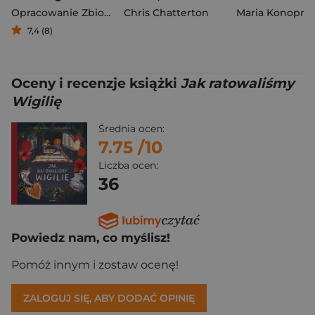
Opracowanie Zbiorowe
Chris Chatterton
Maria Konopni
7,4 (8)
Oceny i recenzje książki
Jak ratowaliśmy
Wigilię
Średnia ocen:
7.75
/10
Liczba ocen:
36
Powiedz nam, co myślisz!
Pomóż innym i zostaw ocenę!
ZALOGUJ SIĘ, ABY DODAĆ OPINIĘ