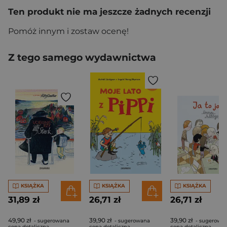
Ten produkt nie ma jeszcze żadnych recenzji
Pomóż innym i zostaw ocenę!
Z tego samego wydawnictwa
KSIĄŻKA
KSIĄŻKA
KSIĄŻKA
31,89 zł
26,71 zł
26,71 zł
49,90 zł
39,90 zł
39,90 zł
- sugerowana
- sugerowana
- sugerowa
cena detaliczna
cena detaliczna
cena detaliczna