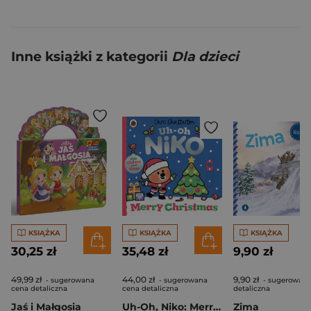
Inne książki z kategorii
Dla dzieci
KSIĄŻKA
KSIĄŻKA
KSIĄŻKA
30,25 zł
35,48 zł
9,90 zł
49,99 zł
44,00 zł
9,90 zł
- sugerowana
- sugerowana
- sugerowana
cena detaliczna
cena detaliczna
detaliczna
Jaś i Małgosia
Uh-Oh, Niko: Merry Christmas
Zima