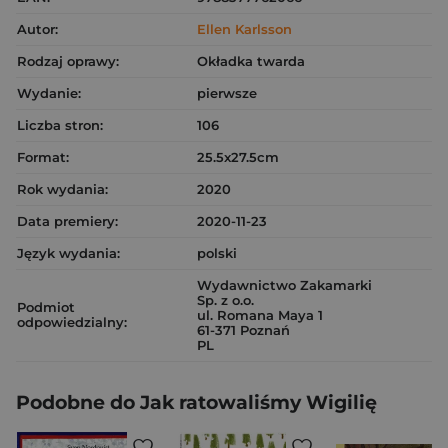
Autor:
Ellen Karlsson
Rodzaj oprawy:
Okładka twarda
Wydanie:
pierwsze
Liczba stron:
106
Format:
25.5x27.5cm
Rok wydania:
2020
Data premiery:
2020-11-23
Język wydania:
polski
Wydawnictwo Zakamarki
Sp. z o.o.
Podmiot
ul. Romana Maya 1
odpowiedzialny:
61-371 Poznań
PL
Podobne do Jak ratowaliśmy Wigilię