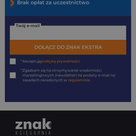
Brak opłat za uczestnictwo
Twój e-mail
DOŁĄCZ DO ZNAK EKSTRA
*
Akceptuję
politykę prywatności
*
Zgadzam się na otrzymywanie wiadomości
marketingowych (newsletter) na podany
e-mail
na
zasadach określonych w
regulaminie
.