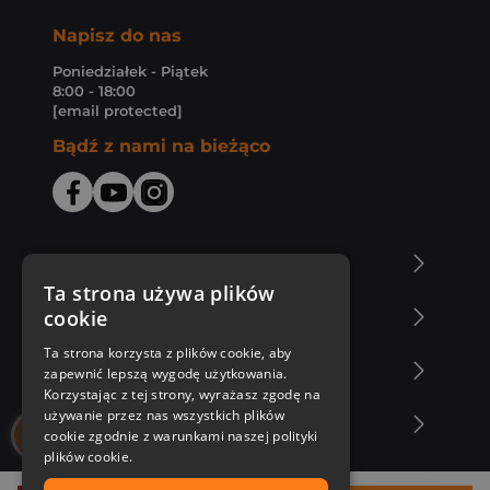
Napisz do nas
Poniedziałek - Piątek
8:00 - 18:00
[email protected]
Bądź z nami na bieżąco
O Księgarni Znak
Ta strona używa plików
cookie
Zakupy u nas
Ta strona korzysta z plików cookie, aby
Nasza oferta
zapewnić lepszą wygodę użytkowania.
Korzystając z tej strony, wyrażasz zgodę na
używanie przez nas wszystkich plików
Nasi autorzy
cookie zgodnie z warunkami naszej polityki
plików cookie.