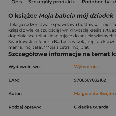
Opis
Szczegóły produktu
Podobne tytuł
O książce
Moja babcia mój dziadek
Relacja rodzeństwa to prawdziwa huśtawka i mieszanka 
książki z wielką czułością i wnikliwością kreślą sytua
dopełniające tekst i inspirujące do snucia własnyc
Swędrowska i Joanna Bartosik w kolejnej - po książce
mama, mój tata", "Moja siostra, mój brat"
Szczegółowe informacje na temat k
Wydawnictwo:
Wytwórnia
EAN:
9788367032162
Autor:
Malgorzata Swędr
Rodzaj oprawy:
Okładka twarda