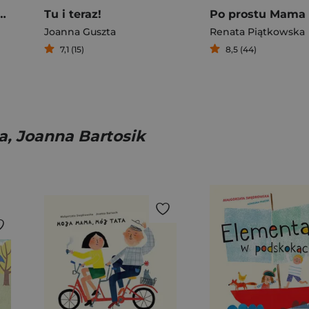
ię kłócić! Jak przywrócić zgodę
Tu i teraz!
Po prostu Mama
Joanna Guszta
Renata Piątkowska
7,1 (15)
8,5 (44)
, Joanna Bartosik