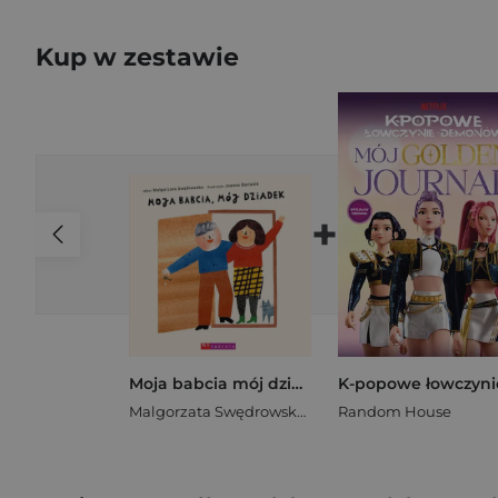
Kup w zestawie
+
Moja babcia mój dziadek
Malgorzata Swędrowska
,
Joanna Bartosik
Random House