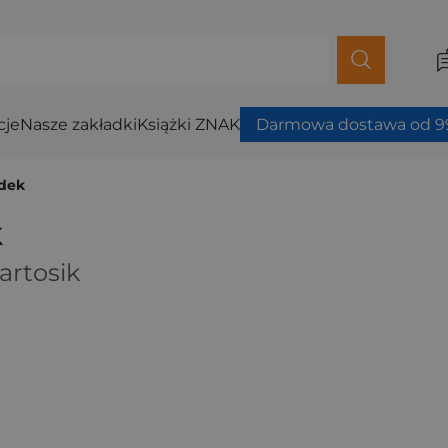
cje
Nasze zakładki
Książki ZNAK
Darmowa dostawa od 99
adek
k
artosik