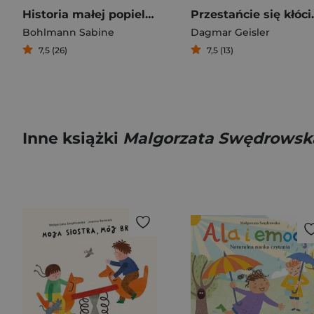
Historia małej popielicy, która nie chciała się obudzić
Przestańcie s
Bohlmann Sabine
Dagmar Geisler
7,5 (26)
7,5 (13)
Inne książki
Malgorzata Swędrowska