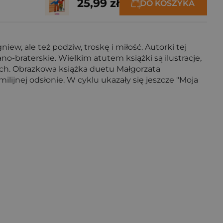
25,99 zł
DO KOSZYKA
ew, ale też podziw, troskę i miłość. Autorki tej
ano-braterskie. Wielkim atutem książki są ilustracje,
iach. Obrazkowa książka duetu Małgorzata
ilijnej odsłonie. W cyklu ukazały się jeszcze "Moja