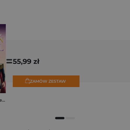
=
55,99 zł
ZAMÓW ZESTAW
K-popowe łowczynie demonów. Mój golden journal. Oficjalny dziennik