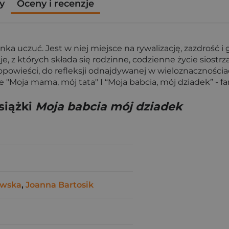
y
Oceny i recenzje
uczuć. Jest w niej miejsce na rywalizację, zazdrość i gni
cje, z których składa się rodzinne, codzienne życie siostrz
h opowieści, do refleksji odnajdywanej w wieloznacznośc
 "Moja mama, mój tata" I “Moja babcia, mój dziadek” - fam
siążki
Moja babcia mój dziadek
owska
,
Joanna Bartosik