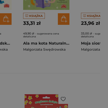
KSIĄŻKA
KSIĄŻKA
33,31 zł
23,96 zł
49,90 zł
33,00 zł
a
- sugerowana cena
- sugerowa
detaliczna
detaliczna
Elementarz w podskokach
Ala ma kota Naturalna nauka czytania
Moja siostra 
wska
Malgorzata Swędrowska
Malgorzata Sw