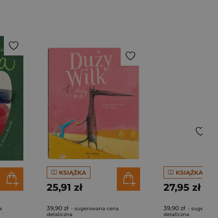
KSIĄŻKA
KSIĄŻKA
25,91 zł
27,95 zł
39,90 zł
39,90 zł
a
- sugerowana cena
- sugerowa
detaliczna
detaliczna