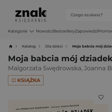
Kategorie
Nowości
Bestsellery
Zapowiedzi
Promo
Katalog
Dla dzieci
Moja babcia mój dzi
Moja babcia mój dziade
Malgorzata Swędrowska
,
Joanna B
KSIĄŻKA