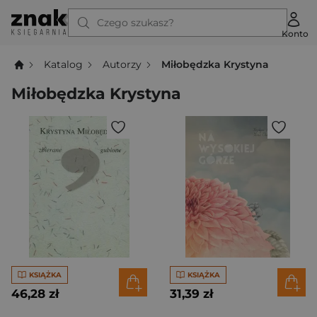
Czego szukasz?
Konto
Katalog
Autorzy
Miłobędzka Krystyna
Miłobędzka Krystyna
KSIĄŻKA
KSIĄŻKA
46,28 zł
31,39 zł