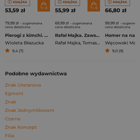
KSIĄŻKA
KSIĄŻKA
KSIĄŻKA
53,59 zł
55,99 zł
66,80 zł
79,99 zł
69,99 zł
99,99 zł
- sugerowana
- sugerowana
- sugerowa
cena detaliczna
cena detaliczna
cena detaliczna
Pierogi z kimchi. Moje ulubione azjatyckie przepisy
Rafał Majka. Zawsze z przodu. Rozmawia Tomasz Kalemba - książka z autografem
Wioleta Błazucka
Rafał Majka
,
Tomasz Kalemba
Węcowski Mar
9,4 (7)
9,0 (9)
Podobne wydawnictwa
Znak Literanova
Egmont
Znak
Znak JednymSłowem
Czarne
Znak Koncept
Filia