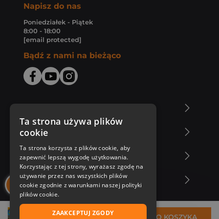
Napisz do nas
Poniedziałek - Piątek
8:00 - 18:00
[email protected]
Bądź z nami na bieżąco
O Księgarni Znak
Ta strona używa plików
cookie
Zakupy u nas
Ta strona korzysta z plików cookie, aby
Nasza oferta
zapewnić lepszą wygodę użytkowania.
Korzystając z tej strony, wyrażasz zgodę na
używanie przez nas wszystkich plików
Nasi autorzy
cookie zgodnie z warunkami naszej polityki
plików cookie.
ZAAKCEPTUJ ZGODY
13,99 zł
DO KOSZYKA