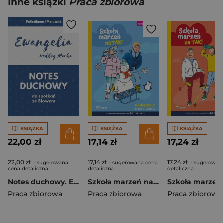
Inne książki
Praca zbiorowa
KSIĄŻKA
KSIĄŻKA
KSIĄŻKA
22,00 zł
17,14 zł
17,24 zł
22,00 zł
17,14 zł
17,24 zł
- sugerowana
- sugerowana cena
- sugerowan
cena detaliczna
detaliczna
detaliczna
Notes duchowy. Ewangelia wg. Marka
Szkoła marzeń na TAK SP 1 podr. cz.2
Praca zbiorowa
Praca zbiorowa
Praca zbiorowa