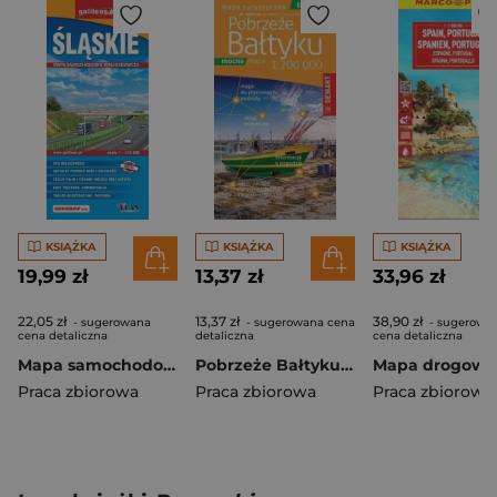
KSIĄŻKA
KSIĄŻKA
KSIĄŻKA
19,99 zł
13,37 zł
33,96 zł
22,05 zł
13,37 zł
38,90 zł
- sugerowana
- sugerowana cena
- sugerowa
cena detaliczna
detaliczna
cena detaliczna
Mapa samochodowo-kraj. - Śląskie 1: 210 000 w.2014
Pobrzeże Bałtyku PLASTIK mapa
Praca zbiorowa
Praca zbiorowa
Praca zbiorowa