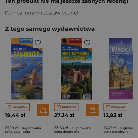
Ten produkt nie ma jeszcze żadnych recenzji
Pomóż innym i zostaw ocenę!
Z tego samego wydawnictwa
KSIĄŻKA
KSIĄŻKA
KSIĄŻKA
19,44 zł
27,34 zł
12,93 zł
23,10 zł
33,60 zł
13,09 zł
- sugerowana
- sugerowana
- sugerowan
cena detaliczna
cena detaliczna
cena detaliczna