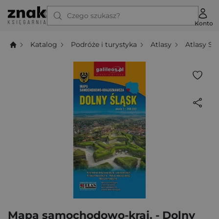
Czego szukasz?
Konto
Katalog
Podróże i turystyka
Atlasy
Atlasy S
Mapa samochodowo-kraj. - Dolny