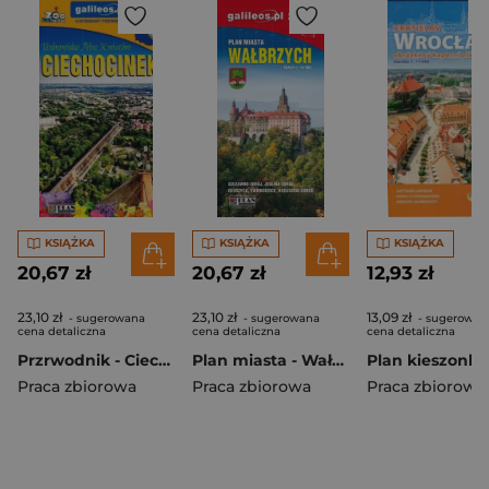
KSIĄŻKA
KSIĄŻKA
KSIĄŻKA
20,67 zł
20,67 zł
12,93 zł
23,10 zł
23,10 zł
13,09 zł
- sugerowana
- sugerowana
- sugerowan
cena detaliczna
cena detaliczna
cena detaliczna
Przrwodnik - Ciechocinek w.2025
Plan miasta - Wałbrzych, mapa - Powiat wałbrzyski
Praca zbiorowa
Praca zbiorowa
Praca zbiorowa