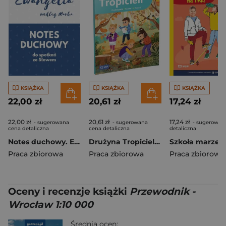
KSIĄŻKA
KSIĄŻKA
KSIĄŻKA
22,00 zł
20,61 zł
17,24 zł
22,00 zł
20,61 zł
17,24 zł
- sugerowana
- sugerowana
- sugerowan
cena detaliczna
cena detaliczna
detaliczna
Notes duchowy. Ewangelia wg. Marka
Drużyna Tropicieli SP 1 podręcznik cz.1
Praca zbiorowa
Praca zbiorowa
Praca zbiorowa
Oceny i recenzje książki
Przewodnik -
Wrocław 1:10 000
Średnia ocen: