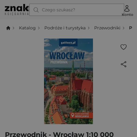
Czego szukasz?
Konto
Katalog
Podróże i turystyka
Przewodniki
Prz
Przewodnik - Wrocław 1:10 000