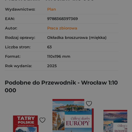
Wydawnictwo:
Plan
EAN:
9788368397369
Autor:
Praca zbiorowa
Rodzaj oprawy:
Okładka broszurowa (miękka)
Liczba stron:
63
Format:
110x196 mm
Rok wydania:
2025
Podobne do Przewodnik - Wrocław 1:10
000