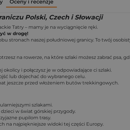
y
Oceny i recenzje
aniczu Polski, Czech i Słowacji
ackie Tatry – mamy je na wyciągnięcie ręki.
zyć w drogę!
 obu stronach naszej południowej granicy. To twój osobis
rzesz na rowerze, na które szlaki możesz zabrać psa, gd
okolicy i połączysz je w odpowiadające ci szlaki.
ojść lub dojechać do wybranego celu.
mat jeszcze przed włożeniem butów trekkingowych.
larniejszymi szlakami.
dzieci w świat górskiej przygody.
zyjazne pupilom trasy.
ch na najpiękniejsze widoki tej części Europy.