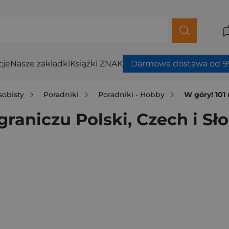
cje
Nasze zakładki
Książki ZNAK
Darmowa dostawa od 99
sobisty
Poradniki
Poradniki - Hobby
W góry! 101 
graniczu Polski, Czech i Sł