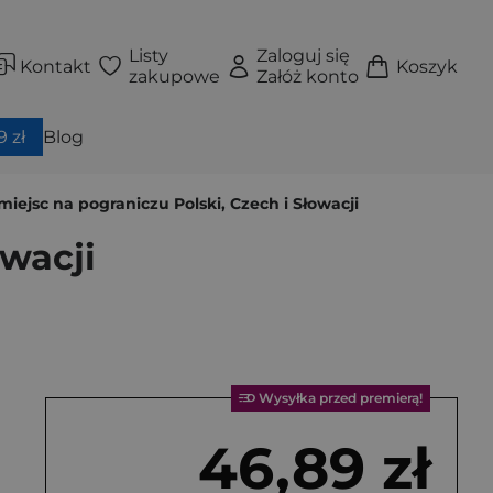
Listy
Zaloguj się
Kontakt
Koszyk
zakupowe
Załóż konto
 zł
Blog
miejsc na pograniczu Polski, Czech i Słowacji
owacji
Wysyłka przed premierą!
46,89 zł