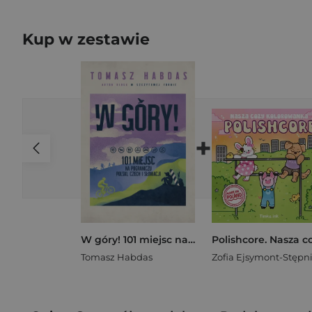
Kup w zestawie
+
W góry! 101 miejsc na pograniczu Polski, Czech i Słowacji
Tomasz Habdas