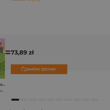
=
73,89 zł
ZAMÓW ZESTAW
Polishcore. Nasza cozy kolorowanka
Zofia Ejsymont-Stępniak „Timka.ink”