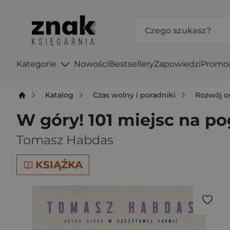
Kategorie
Nowości
Bestsellery
Zapowiedzi
Promo
Katalog
Czas wolny i poradniki
Rozwój o
W góry! 101 miejsc na po
Tomasz Habdas
KSIĄŻKA