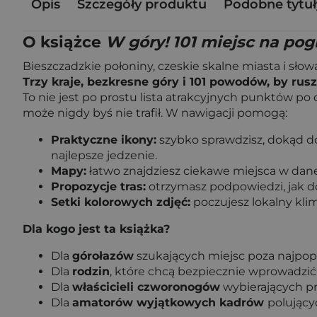
Opis
Szczegóły produktu
Podobne tytuł
O książce
W góry! 101 miejsc na pogr
Bieszczadzkie połoniny, czeskie skalne miasta i słow
Trzy kraje, bezkresne góry i 101 powodów, by rus
To nie jest po prostu lista atrakcyjnych punktów po
może nigdy byś nie trafił. W nawigacji pomogą:
Praktyczne ikony:
szybko sprawdzisz, dokąd dot
najlepsze jedzenie.
Mapy:
łatwo znajdziesz ciekawe miejsca w danej 
Propozycje tras:
otrzymasz podpowiedzi, jak d
Setki kolorowych zdjęć:
poczujesz lokalny kli
Dla kogo jest ta książka?
Dla
górołazów
szukających miejsc poza najpopu
Dla
rodzin
, które chcą bezpiecznie wprowadzić 
Dla
właścicieli czworonogów
wybierających pr
Dla
amatorów wyjątkowych kadrów
polujący