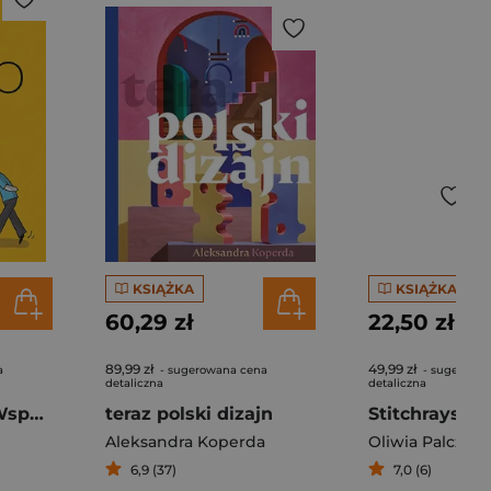
KSIĄŻKA
KSIĄŻKA
60,29 zł
22,50 zł
89,99 zł
49,99 zł
a
- sugerowana cena
- sugerowa
detaliczna
detaliczna
Jak słowo daję. Współczesny poradnik językowy
teraz polski dizajn
Aleksandra Koperda
Oliwia Palczew
6,9 (37)
7,0 (6)