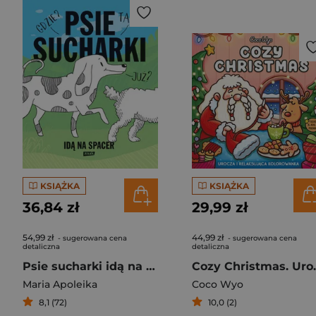
KSIĄŻKA
KSIĄŻKA
36,84 zł
29,99 zł
54,99 zł
44,99 zł
- sugerowana cena
- sugerowana cena
detaliczna
detaliczna
Psie sucharki idą na spacer
Cozy Christmas
Maria Apoleika
Coco Wyo
8,1 (72)
10,0 (2)