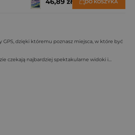
46,89 zł
DO KOSZYKA
ty GPS, dzięki któremu poznasz miejsca, w które być
zie czekają najbardziej spektakularne widoki i…