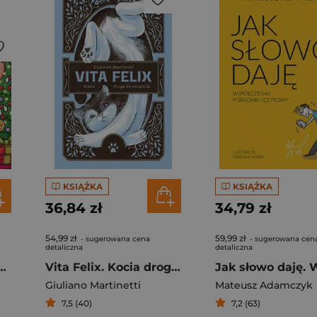
KSIĄŻKA
KSIĄŻKA
36,84 zł
34,79 zł
54,99 zł
59,99 zł
- sugerowana cena
- sugerowana cen
detaliczna
detaliczna
. Urocza i relaksująca kolorowanka
Vita Felix. Kocia droga do szczęścia
Giuliano Martinetti
Mateusz Adamczyk
7,5 (40)
7,2 (63)