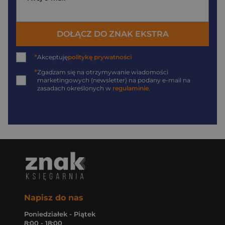
DOŁĄCZ DO ZNAK EKSTRA
*
Akceptuję
politykę prywatności
*
Zgadzam się na otrzymywanie wiadomości
marketingowych (newsletter) na podany
e-mail
na
zasadach określonych w
regulaminie
.
Napisz do nas
Poniedziałek - Piątek
8:00 - 18:00