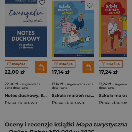
KSIĄŻKA
KSIĄŻKA
KSIĄŻKA
22,00 zł
17,14 zł
17,24 zł
22,00 zł
17,14 zł
17,24 zł
- sugerowana
- sugerowana cena
- sugerowan
cena detaliczna
detaliczna
detaliczna
Notes duchowy. Ewangelia wg. Marka
Szkoła marzeń na TAK SP 1 podr. cz.2
Praca zbiorowa
Praca zbiorowa
Praca zbiorowa
Oceny i recenzje książki
Mapa turystyczna