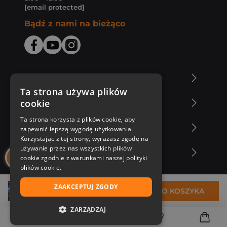
[email protected]
Bądź z nami na bieżąco
O Księgarni Znak
Ta strona używa plików
cookie
Zakupy u nas
Ta strona korzysta z plików cookie, aby
Nasza oferta
zapewnić lepszą wygodę użytkowania.
Korzystając z tej strony, wyrażasz zgodę na
używanie przez nas wszystkich plików
Nasi autorzy
cookie zgodnie z warunkami naszej polityki
plików cookie.
ZAAKCEPTUJ ZGODY
20,67 zł
DO KOSZYKA
ZARZĄDZAJ