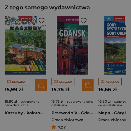
Z tego samego wydawnictwa
KSIĄŻKA
KSIĄŻKA
KSIĄŻKA
15,99 zł
15,75 zł
16,66 zł
16,80 zł
15,75 zł
16,80 zł
- sugerowana
- sugerowana cena
- sugerowan
cena detaliczna
detaliczna
cena detaliczna
Kaszuby - kolorowanka
Przewodnik - Gdańsk. Główne miasto
Praca zbiorowa
Praca zbiorowa
7,0 (1)