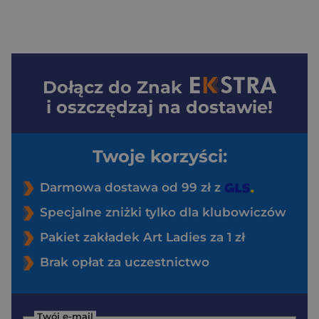
Dołącz do
Znak
i oszczędzaj na dostawie!
Twoje korzyści:
Darmowa dostawa od 99 zł z
Specjalne zniżki tylko dla klubowiczów
Pakiet zakładek Art Ladies za 1 zł
Brak opłat za uczestnictwo
Twój e-mail