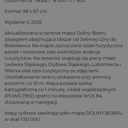
Lubomierza - skala 1 : 8 000 i 1:7 500
Format 98 x 67 cm
Wydanie V, 2025
Aktualizowana w terenie mapa Doliny Bobru
zasięgiem obejmująca obszar od Jeleniej Góry do
Bolesławca. Na mapie zaznaczono szlaki turystyczne
piesze i rowerowe oraz ważniejsze atrakcje
turystyczne. Na rewersie znajdują się plany miast:
Lwówka Śląskiego, Gryfowa Śląskiego, Lubomierza i
Wlenia oraz opis turystyczny ze zdjęciami.
Ukształtowanie terenu pokazano przy pomocy
poziomic co 10 m. Mapa posiada siatkę
kartograficzną co 1 minutę. Układ współrzędnych
(PUWG 1992) oparto na elipsoidzie WGS 84,
stosowaną w nawigacji.
Mapy cyfrowe zawierają tylko mapę DOLINY BOBRU
w skali 1:50 000