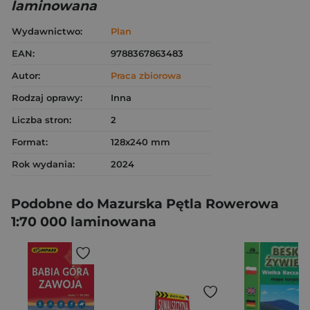
laminowana
Wydawnictwo:
Plan
EAN:
9788367863483
Autor:
Praca zbiorowa
Rodzaj oprawy:
Inna
Liczba stron:
2
Format:
128x240 mm
Rok wydania:
2024
Podobne do Mazurska Pętla Rowerowa
1:70 000 laminowana