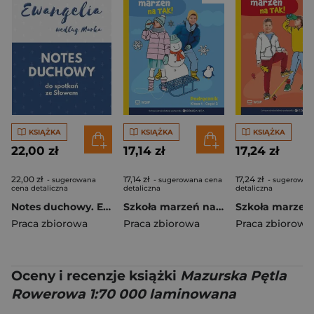
KSIĄŻKA
KSIĄŻKA
KSIĄŻKA
22,00 zł
17,14 zł
17,24 zł
22,00 zł
17,14 zł
17,24 zł
- sugerowana
- sugerowana cena
- sugerowan
cena detaliczna
detaliczna
detaliczna
Notes duchowy. Ewangelia wg. Marka
Szkoła marzeń na TAK SP 1 podr. cz.2
Praca zbiorowa
Praca zbiorowa
Praca zbiorowa
Oceny i recenzje książki
Mazurska Pętla
Rowerowa 1:70 000 laminowana