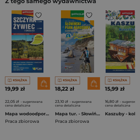
Z tego samego wydawnictwa
KSIĄŻKA
KSIĄŻKA
KSIĄŻKA
19,99 zł
18,22 zł
15,99 zł
22,05 zł
23,10 zł
16,80 zł
- sugerowana
- sugerowana
- sugerowan
cena detaliczna
cena detaliczna
cena detaliczna
Mapa wodoodporna - Szczyrk, Żywiec i okolice
Mapa tur. - Słowiński Park Narodowy 1:40 000
Praca zbiorowa
Praca zbiorowa