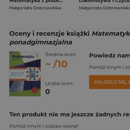
Matematyka z plusem ćwiczenia dla klasy 7 szkoła podstawowa EDYCJA 2026
Lokomotywa 1
Małgorzata Dobrowolska
Małgorzata Dobrowolsk
Oceny i recenzje książki
Matematyka
ponadgimnazjalna
Średnia ocen:
Powiedz nam,
~
/10
Pomóż innym i z
ZALOGUJ SIĘ,
Liczba ocen:
0
Ten produkt nie ma jeszcze żadnych re
Pomóż innym i zostaw ocenę!