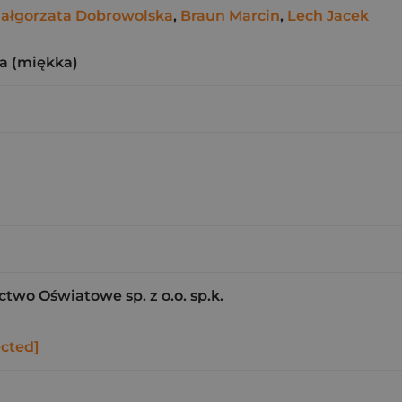
ałgorzata Dobrowolska
,
Braun Marcin
,
Lech Jacek
a (miękka)
wo Oświatowe sp. z o.o. sp.k.
ected]