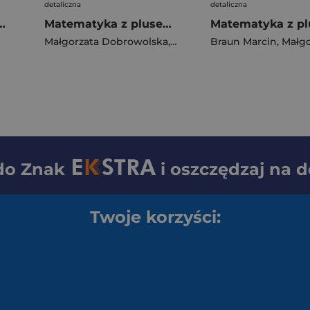
detaliczna
detaliczna
e ćwiczenia dykcji
Matematyka z plusem 2 Ćwiczenia podstawowe Szkoła ponadpodstawowa
Małgorzata Dobrowolska
,
Karpiński Marcin
Braun Marcin
,
Lech Jac
,
Małgorzata 
 do
Znak
i oszczędzaj na 
Twoje korzyści: