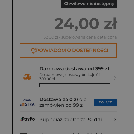
Chwilowo niedostępny
24,00 zł
32,00 zł
- sugerowana cena detaliczna
POWIADOM O DOSTĘPNOŚCI
Darmowa dostawa od 399 zł
Do darmowej dostawy brakuje Ci
399,00 zł
Dostawa za 0 zł
dla
DOŁĄCZ
zamówień od 99 zł
Kup teraz, zapłać za
30 dni