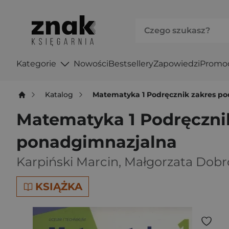
Kategorie
Nowości
Bestsellery
Zapowiedzi
Promo
Katalog
Matematyka 1 Podręcznik zakres p
Matematyka 1 Podręczni
ponadgimnazjalna
Karpiński Marcin
,
Małgorzata Dobr
KSIĄŻKA