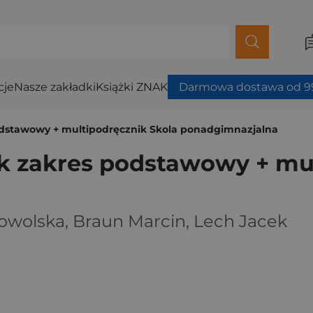
cje
Nasze zakładki
Książki ZNAK
Darmowa dostawa od 99
odstawowy + multipodręcznik Skola ponadgimnazjalna
k zakres podstawowy + mul
owolska
,
Braun Marcin
,
Lech Jacek