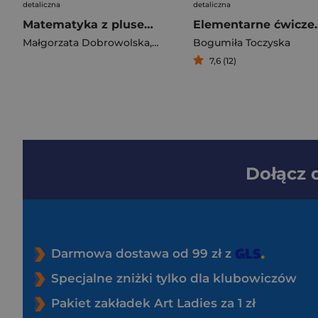
detaliczna
detaliczna
Matematyka z plusem 4 Ćwiczenia podstawowe Szkoła ponadpodstawowa
Elementarn
Małgorzata Dobrowolska
,
Karpiński Marcin
Bogumiła Toczyska
,
Lech Jacek
7,6 (12)
Dołącz
Darmowa dostawa od 99 zł z
Specjalne zniżki tylko dla klubowiczów
Pakiet zakładek Art Ladies za 1 zł