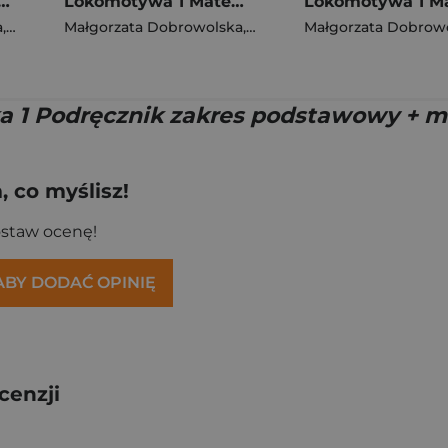
 Czytam i piszę Ćwiczenia cz 4 EDYCJA 2026
Lokomotywa 1 Matematyka podręcznik dla klasy pierwszej EDYCJA 2026
a
,
Barbara Szczawińska
Małgorzata Dobrowolska
,
Królikowska-Czarnota Katarzyna
,
Agnieszka Szulc
Małgorzata Dobrow
,
Kulis
 1 Podręcznik zakres podstawowy + mu
 co myślisz!
ostaw ocenę!
 ABY DODAĆ OPINIĘ
cenzji