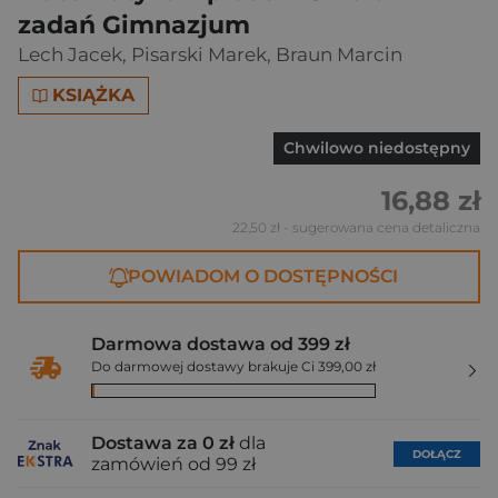
zadań Gimnazjum
Lech Jacek
,
Pisarski Marek
,
Braun Marcin
KSIĄŻKA
Chwilowo niedostępny
16,88 zł
22,50 zł
- sugerowana cena detaliczna
POWIADOM O DOSTĘPNOŚCI
Darmowa dostawa od 399 zł
Do darmowej dostawy brakuje Ci 399,00 zł
Dostawa za 0 zł
dla
DOŁĄCZ
zamówień od 99 zł