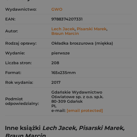
Wydawnictwo:
GWO
EAN:
9788374207331
Lech Jacek
,
Pisarski Marek
,
Autor:
Braun Marcin
Rodzaj oprawy:
Okładka broszurowa (miękka)
Wydanie:
pierwsze
Liczba stron:
208
Format:
165x235mm
Rok wydania:
2017
Gdańskie Wydawnictwo
Oświatowe sp. z o.o. sp.k.
Podmiot
80-309 Gdańsk
odpowiedzialny:
PL
e-mail:
[email protected]
Inne książki
Lech Jacek, Pisarski Marek,
Braun Marcin