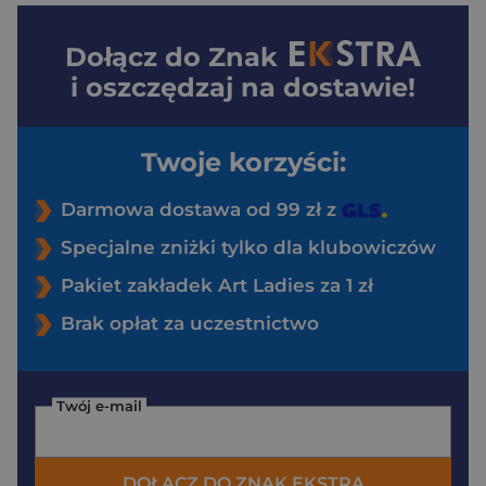
Dołącz do
Znak
i oszczędzaj na dostawie!
Twoje korzyści:
Darmowa dostawa od 99 zł z
Specjalne zniżki tylko dla klubowiczów
Pakiet zakładek Art Ladies za 1 zł
Brak opłat za uczestnictwo
Twój e-mail
DOŁĄCZ DO ZNAK EKSTRA