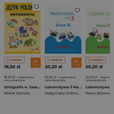
KSIĄŻKA
KSIĄŻKA
KSIĄŻKA
18,30 zł
20,20 zł
20,20 zł
18,30 zł
20,20 zł
20,20 zł
- sugerowana
- sugerowana
- sugerowa
cena detaliczna
cena detaliczna
cena detaliczna
Ortografia 4. Zasady i ćwiczenia
Lokomotywa 3 Matematyka Zeszyt ćwiczeń Część 2 Szkoła podstawowa
Różek Danuta
Małgorzata Dobrowolska
Praca zbiorowa
,
Jucewicz M