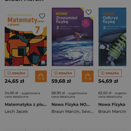
KSIĄŻKA
KSIĄŻKA
KSIĄŻKA
24,65 zł
59,68 zł
54,69 zł
24,90 zł
68,90 zł
62,50 zł
- sugerowana
- sugerowana
- sugerowa
cena detaliczna
cena detaliczna
cena detaliczna
Matematyka z plusem ćwiczenia podstawowe dla klasy 7 szkoła podstawowa EDYCJA 2026
Nowa Fizyka NOWE ZROZUMIEĆ FIZYKĘ podręcznik część 3 zakres rozszerzony EDYCJA 2026
Lech Jacek
Braun Marcin
,
Seweryn-Byczuk Agnieszka
Braun Marcin