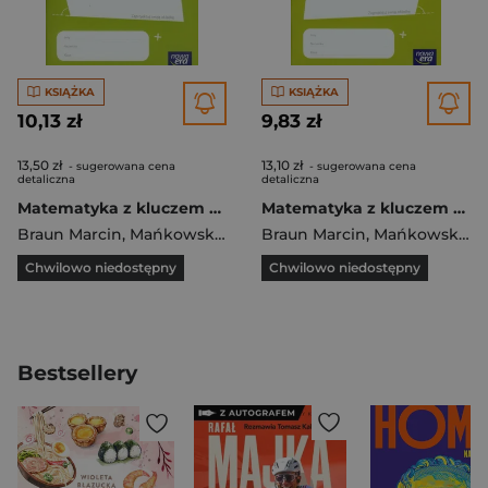
KSIĄŻKA
KSIĄŻKA
10,13 zł
9,83 zł
13,50 zł
13,10 zł
- sugerowana cena
- sugerowana cena
detaliczna
detaliczna
Matematyka z kluczem 6 Zeszyt ćwiczeń Część 2 Szkoła podstawowa
Matematyka z kluczem 6 Zeszyt ćwiczeń Część 1 Szkoła podstawowa
Braun Marcin
,
Mańkowska Agnieszka
Braun Marcin
,
Paszyńska Małgorzata
,
Mańkowska Agnieszka
Chwilowo niedostępny
Chwilowo niedostępny
Bestsellery