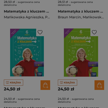
28,50 zł
28,51 zł
- sugerowana cena
- sugerowana cena
detaliczna
detaliczna
Matematyka z kluczem zbiór zadań dla klasy 7 szkoły podstawowej 67766
Matematyka z kluczem zeszyt ćwiczeń dla klasy 6 szkoły podstawowej EDYCJA 2025-2027
Mańkowska Agnieszka
,
Paszyńska Małgorzata
Braun Marcin
,
Mańkowska Agnieszka
KSIĄŻKA
KSIĄŻKA
24,50 zł
24,50 zł
24,50 zł
24,50 zł
- sugerowana cena
- sugerowana cena
detaliczna
detaliczna