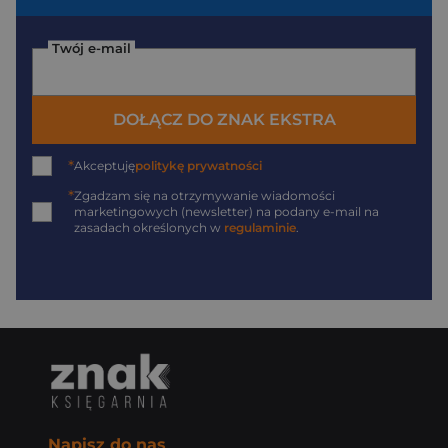
Twój e-mail
DOŁĄCZ DO ZNAK EKSTRA
*
Akceptuję
politykę prywatności
*
Zgadzam się na otrzymywanie wiadomości
marketingowych (newsletter) na podany
e-mail
na
zasadach określonych w
regulaminie
.
Napisz do nas