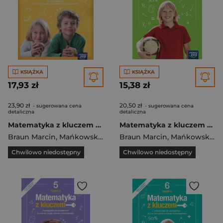
KSIĄŻKA
KSIĄŻKA
17,93 zł
15,38 zł
23,90 zł
20,50 zł
- sugerowana cena
- sugerowana cena
detaliczna
detaliczna
Matematyka z kluczem 4 Zeszyt ćwiczeń Szkoła podstawowa
Matematyka z kluczem 6 Podręcznik Część 1 Szkoła podstawowa
Braun Marcin
,
Mańkowska Agnieszka
Braun Marcin
,
Paszyńska Małgorzata
,
Mańkowska Agnieszka
Chwilowo niedostępny
Chwilowo niedostępny