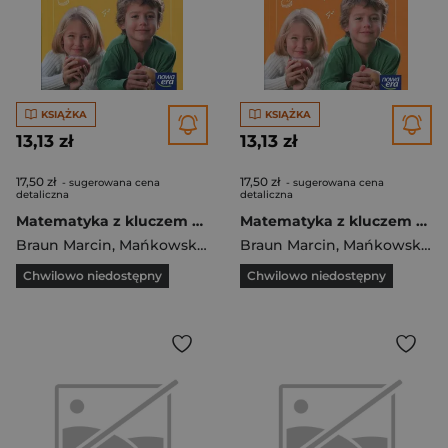
KSIĄŻKA
KSIĄŻKA
13,13 zł
13,13 zł
17,50 zł
17,50 zł
- sugerowana cena
- sugerowana cena
detaliczna
detaliczna
Matematyka z kluczem 4 Podręcznik Część 1 Szkoła podstawowa
Matematyka z kluczem 4 Podręcznik Część 2 Szkoła podstawowa
Braun Marcin
,
Mańkowska Agnieszka
Braun Marcin
,
Paszyńska Małgorzata
,
Mańkowska Agnieszka
Chwilowo niedostępny
Chwilowo niedostępny