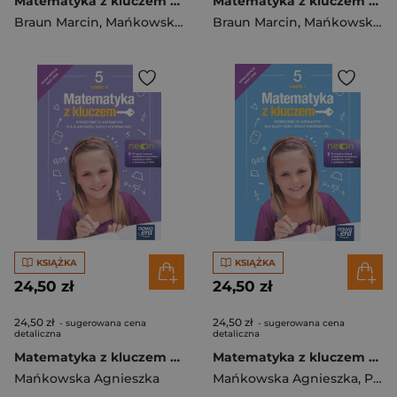
Matematyka z kluczem podręcznik dla klasy 6 szkoły podstawowej część 2 EDYCJA 2025-2027
Matematyka z kluczem podręcznik dla klasy 6 szkoły podstawowej część 1 EDYCJA 2025-2027
Braun Marcin
,
Mańkowska Agnieszka
Braun Marcin
,
Paszyńska Małgorzata
,
Mańkowska Agnieszka
KSIĄŻKA
KSIĄŻKA
24,50 zł
24,50 zł
24,50 zł
24,50 zł
- sugerowana cena
- sugerowana cena
detaliczna
detaliczna
Matematyka z kluczem NEON podręcznik dla klasy 5 część 1 szkoły podstawowej EDYCJA 2024-2026
Matematyka z kluczem NEON podręcznik dla klasy 5 część 1 szkoły podstawowej EDYCJA 2024-2026
Mańkowska Agnieszka
Mańkowska Agnieszka
,
Paszyńska Małgorzata