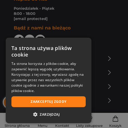
Poniedziałek - Piątek
8:00 - 18:00
[email protected]
Bądź z nami na bieżąco
Ta strona używa plików
cookie
O Księgarni Znak
Ta strona korzysta z plików cookie, aby
zapewnić lepszą wygodę użytkowania.
Zakupy u nas
Korzystając z tej strony, wyrażasz zgodę na
używanie przez nas wszystkich plików
cookie zgodnie z warunkami naszej polityki
Nasza oferta
plików cookie.
Nasi autorzy
ZAAKCEPTUJ ZGODY
ZARZĄDZAJ
NIEZBĘDNE
Strona główna
Menu
Kontakt
Listy zakupowe
Koszyk