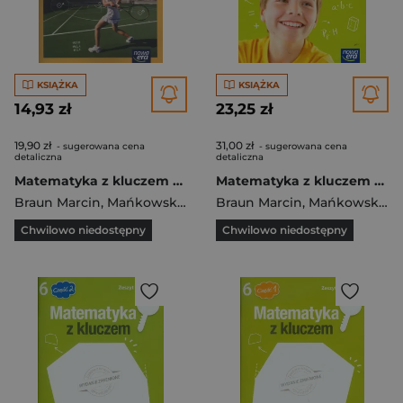
KSIĄŻKA
KSIĄŻKA
14,93 zł
23,25 zł
19,90 zł
31,00 zł
- sugerowana cena
- sugerowana cena
detaliczna
detaliczna
Matematyka z kluczem 8 Zeszyt ćwiczeń Szkoła podstawowa
Matematyka z kluczem 6 Podręcznik Szkoła podstawowa
Braun Marcin
,
Mańkowska Agnieszka
Braun Marcin
,
Paszyńska Małgorzata
,
Mańkowska Agnieszka
Chwilowo niedostępny
Chwilowo niedostępny