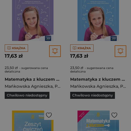
KSIĄŻKA
KSIĄŻKA
17,63 zł
17,63 zł
23,50 zł
23,50 zł
- sugerowana cena
- sugerowana cena
detaliczna
detaliczna
Matematyka z kluczem podręcznik dla klasy 5 część 2 szkoły podstawowej EDYCJA 2021-2023
Matematyka z kluczem podręcznik dla klasy 5 część 1 szkoły podstawowej EDYCJA 2021-2023
Mańkowska Agnieszka
,
Paszyńska Małgorzata
Mańkowska Agnieszka
,
Braun Marcin
,
Paszyńska Małgorzata
Chwilowo niedostępny
Chwilowo niedostępny