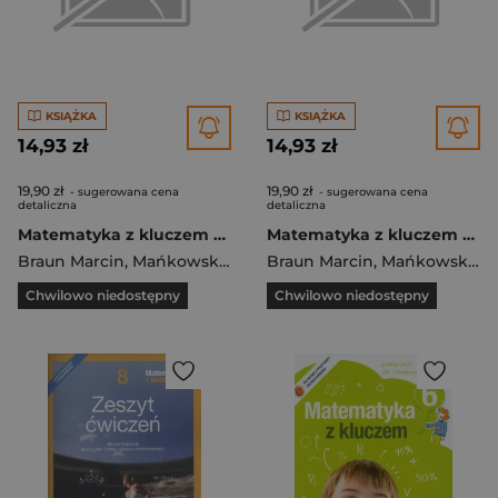
KSIĄŻKA
KSIĄŻKA
14,93 zł
14,93 zł
19,90 zł
19,90 zł
- sugerowana cena
- sugerowana cena
detaliczna
detaliczna
Matematyka z kluczem 7 Zeszyt ćwiczeń Szkoła podstawowa
Matematyka z kluczem 5 Zeszyt ćwiczeń Szkoła podstawowa
Braun Marcin
,
Mańkowska Agnieszka
Braun Marcin
,
Paszyńska Małgorzata
,
Mańkowska Agnieszka
Chwilowo niedostępny
Chwilowo niedostępny