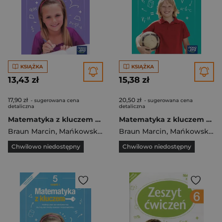
KSIĄŻKA
KSIĄŻKA
13,43 zł
15,38 zł
17,90 zł
20,50 zł
- sugerowana cena
- sugerowana cena
detaliczna
detaliczna
Matematyka z kluczem 5 Podręcznik Część 2 Szkoła podstawowa
Matematyka z kluczem 6 Podręcznik Część 2 Szkoła podstawowa
Braun Marcin
,
Mańkowska Agnieszka
Braun Marcin
,
Paszyńska Małgorzata
,
Mańkowska Agnieszka
Chwilowo niedostępny
Chwilowo niedostępny