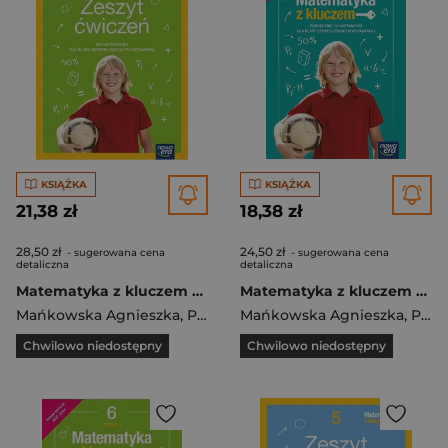
KSIĄŻKA
KSIĄŻKA
21,38 zł
18,38 zł
28,50 zł
24,50 zł
- sugerowana cena
- sugerowana cena
detaliczna
detaliczna
Matematyka z kluczem zeszyt ćwiczeń dla klasy 6 szkoły podstawowej 67745
Matematyka z kluczem podręcznik dla klasy 6 część 2 szkoły podstawowej EDYCJA 2022-2024 67743
Mańkowska Agnieszka
,
Paszyńska Małgorzata
Mańkowska Agnieszka
,
Braun Marcin
,
Paszyńska Małgorzata
Chwilowo niedostępny
Chwilowo niedostępny