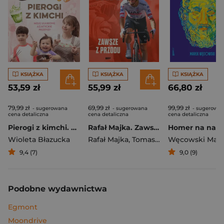
KSIĄŻKA
KSIĄŻKA
KSIĄŻKA
53,59 zł
55,99 zł
66,80 zł
79,99 zł
69,99 zł
99,99 zł
- sugerowana
- sugerowana
- sugerowa
cena detaliczna
cena detaliczna
cena detaliczna
Pierogi z kimchi. Moje ulubione azjatyckie przepisy
Rafał Majka. Zawsze z przodu. Rozmawia Tomasz Kalemba - książka z autografem
Wioleta Błazucka
Rafał Majka
,
Tomasz Kalemba
Węcowski Mar
9,4 (7)
9,0 (9)
Podobne wydawnictwa
Egmont
Moondrive