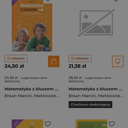
KSIĄŻKA
KSIĄŻKA
24,50 zł
21,38 zł
24,50 zł
28,50 zł
- sugerowana cena
- sugerowana cena
detaliczna
detaliczna
Matematyka z kluczem NEON podręcznik dla klasy 4 część 2 szkoły podstawowej EDYCJA 2023-2025
Matematyka z kluczem NEON zeszyt ćwiczeń dla klasy 4 szkoły podstawowej EDYCJA 2023-2025
Braun Marcin
,
Mańkowska Agnieszka
Braun Marcin
,
Paszyńska Małgorzata
,
Mańkowska Agnieszka
Chwilowo niedostępny