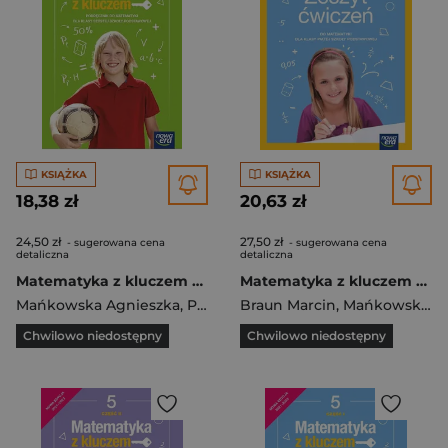
KSIĄŻKA
KSIĄŻKA
18,38 zł
20,63 zł
24,50 zł
27,50 zł
- sugerowana cena
- sugerowana cena
detaliczna
detaliczna
Matematyka z kluczem podręcznik dla klasy 6 część 1 szkoły podstawowej EDYCJA 2022-2024 67742
Matematyka z kluczem zeszyt ćwiczeń dla klasy 5 szkoły podstawowej EDYCJA 2021-2023
Mańkowska Agnieszka
,
Paszyńska Małgorzata
Braun Marcin
,
Mańkowska Agnieszka
,
Braun Marcin
Chwilowo niedostępny
Chwilowo niedostępny