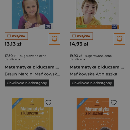
KSIĄŻKA
KSIĄŻKA
13,13 zł
14,93 zł
17,50 zł
19,90 zł
- sugerowana cena
- sugerowana cena
detaliczna
detaliczna
Matematyka z kluczem.Klasa 5.Część1.Podręcznik do matematyki dla klasy piątej szkoły podstawowej.
Matematyka z kluczem 6 Zeszyt ćwiczeń Szkoła podstawowa
Braun Marcin
,
Mańkowska Agnieszka
Mańkowska Agnieszka
,
Paszyńska Małgorzata
Chwilowo niedostępny
Chwilowo niedostępny