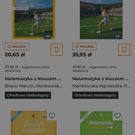
KSIĄŻKA
KSIĄŻKA
20,63 zł
35,93 zł
27,50 zł
47,90 zł
- sugerowana cena
- sugerowana cena
detaliczna
detaliczna
Matematyka z kluczem zeszyt ćwiczeń dla klasy 8 szkoły podstawowej EDYCJA 2021-2023
Matematyka z kluczem podręcznik dla klasy 8 szkoły podstawowej EDYCJA 2021-2023
Braun Marcin
,
Mańkowska Agnieszka
Mańkowska Agnieszka
,
Paszyńska Małgorzata
,
Paszyńska Małgorzata
Chwilowo niedostępny
Chwilowo niedostępny