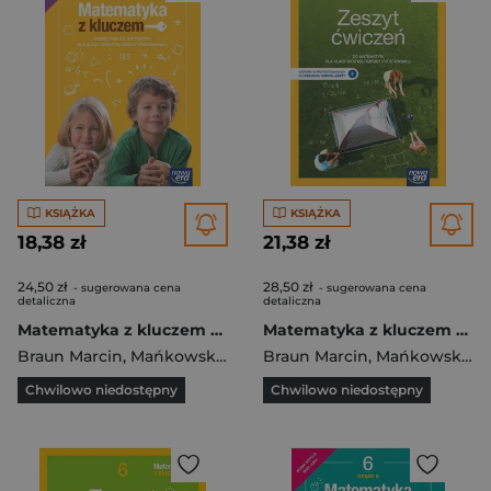
KSIĄŻKA
KSIĄŻKA
18,38 zł
21,38 zł
24,50 zł
28,50 zł
- sugerowana cena
- sugerowana cena
detaliczna
detaliczna
Matematyka z kluczem NEON podręcznik dla klasy 4 część 1 szkoły podstawowej EDYCJA 2023-2025
Matematyka z kluczem NEON zeszyt ćwiczeń dla klasy 7 szkoły podstawowej EDYCJA 2023-2025
Braun Marcin
,
Mańkowska Agnieszka
Braun Marcin
,
Paszyńska Małgorzata
,
Mańkowska Agnieszka
Chwilowo niedostępny
Chwilowo niedostępny