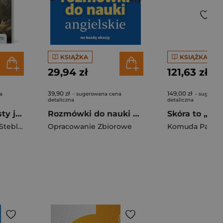
KSIĄŻKA
KSIĄŻKA
29,94 zł
121,63 zł
39,90 zł
149,00 zł
a
- sugerowana cena
- sugerow
detaliczna
detaliczna
Testy drugoklasisty j polski Zadania i odpowedzi
Rozmówki do nauki polsko-angielskie
teblecka-Jankowska Magdalena
Opracowanie Zbiorowe
,
Janicka-Szyszko Renata
Komuda Patryc