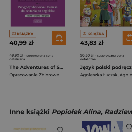
KSIĄŻKA
KSIĄŻKA
40,99 zł
43,83 zł
49,90 zł
50,50 zł
- sugerowana cena
- sugerowana cena
detaliczna
detaliczna
The Adventures of Sherlock Holmes Part 1
Języ
Opracowanie Zbiorowe
Agnieszka Łuczak
,
Agnieszka Suchowiersk
Inne książki
Popiołek Alina, Radziew