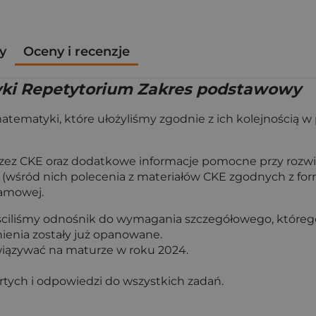
y
Oceny i recenzje
ki Repetytorium Zakres podstawowy
ematyki, które ułożyliśmy zgodnie z ich kolejnością w
przez CKE oraz dodatkowe informacje pomocne przy rozw
h (wśród nich polecenia z materiałów CKE zgodnych z fo
amowej.
ściliśmy odnośnik do wymagania szczegółowego, które
nienia zostały już opanowane.
wiązywać na maturze w roku 2024.
rtych i odpowiedzi do wszystkich zadań.