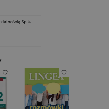
alnością Sp.k.
y