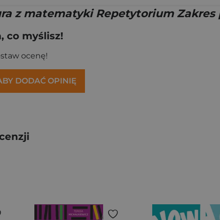
a z matematyki Repetytorium Zakres
 co myślisz!
ostaw ocenę!
 ABY DODAĆ OPINIĘ
cenzji