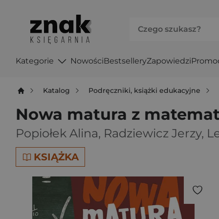
Kategorie
Nowości
Bestsellery
Zapowiedzi
Promo
Katalog
Podręczniki, książki edukacyjne
Nowa matura z matemat
Popiołek Alina
,
Radziewicz Jerzy
,
L
KSIĄŻKA