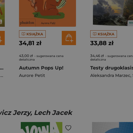
KSIĄŻKA
KSIĄŻKA
34,81 zł
33,88 zł
43,00 zł
34,46 zł
- sugerowana cena
- sugerowana cen
detaliczna
detaliczna
k polski podręcznik dla klasy 7 Między nami EDYCJA 2026
Autumn Pops Up!
a
Aurore Petit
,
Roland Maszka
Aleksandra Marzec
,
S
icz Jerzy, Lech Jacek