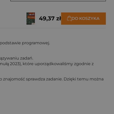
49,37 zł
DO KOSZYKA
 podstawie programowej.
iązywaniu zadań.
rmułą 2023), które uporządkowaliśmy zgodnie z
go znajomość sprawdza zadanie. Dzięki temu można