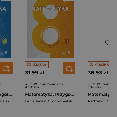
KSIĄŻKA
KSIĄŻKA
31,99 zł
36,93 zł
33,50 zł
38,70 zł
a
- sugerowana cena
- sugerowa
detaliczna
detaliczna
Matematyka Przygotowanie do egzaminu ósmoklasisty zestawy zadań Wersja 2
Matematyka. Przygotowanie do egzaminu ósmoklasisty. Zestawy zadań. Wersja 1
 Marzenna
Lech Jacek
,
Grochowalska Marzenna
Radziewicz Jer