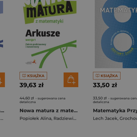
KSIĄŻKA
KSIĄŻKA
39,63 zł
33,50 zł
44,60 zł
33,50 zł
- sugerowana cena
- sugerowana cen
detaliczna
detaliczna
Nowa matura z matematyki. Arkusze maturalne. Zakres podstawowy i rozszerzony wersja 2
Nowa matura z matematyki arkusze maturalne zakres podstawowy i rozszerzony wersja 1
k
,
Radziewicz Jerzy
Popiołek Alina
,
Radziewicz Jerzy
,
Wojaczek Adam
Lech Jacek
,
Grochowalska