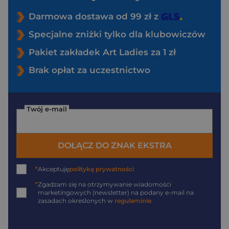
Darmowa dostawa od 99 zł z
Specjalne zniżki tylko dla klubowiczów
Pakiet zakładek Art Ladies za 1 zł
Brak opłat za uczestnictwo
Twój e-mail
DOŁĄCZ DO ZNAK EKSTRA
*
Akceptuję
politykę prywatności
*
Zgadzam się na otrzymywanie wiadomości
marketingowych (newsletter) na podany
e-mail
na
zasadach określonych w
regulaminie
.