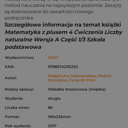
metod nauczania na najwyższym poziomie. Zeszyty
są dostosowane do zawartości nowego
podręcznika.
Szczegółowe informacje na temat książki
Matematyka z plusem 4 Ćwiczenia Liczby
naturalne Wersja A Część 1/3 Szkoła
podstawowa
Wydawnictwo:
GWO
EAN:
9788374205252
Małgorzata Dobrowolska
,
Wojtan
Autor:
Stanisław
,
Zarzycki Piotr
Rodzaj oprawy:
Okładka broszurowa (miękka)
Wydanie:
drugie
Liczba stron:
80
Format:
165x235mm
Rok wydania:
2017