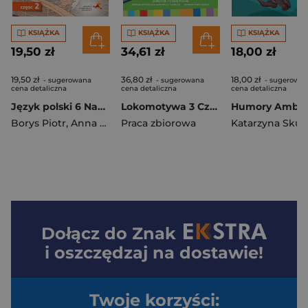
KSIĄŻKA
KSIĄŻKA
KSIĄŻKA
19,50 zł
34,61 zł
18,00 zł
19,50 zł
36,80 zł
18,00 zł
- sugerowana
- sugerowana
- sugerowa
cena detaliczna
cena detaliczna
cena detaliczna
Język polski 6 Nauka o języku Część 2 Szkoła podstawowa
Lokomotywa 3 Czytam i poznaję świat Podręcznik Część 1 Szkoła podstawowa
Borys Piotr
,
Anna Halasz
Praca zbiorowa
Dołącz do
Znak
i oszczędzaj na dostawie!
Twoje korzyści: