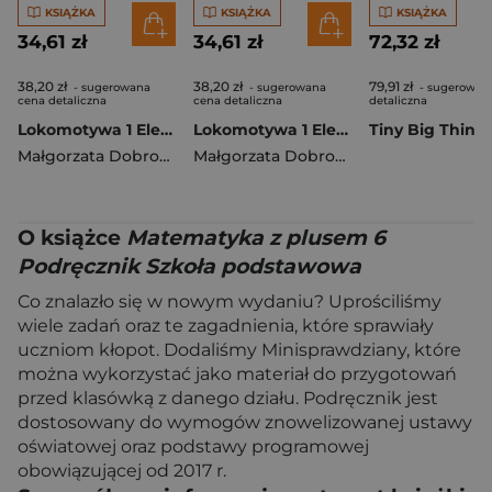
KSIĄŻKA
KSIĄŻKA
KSIĄŻKA
34,61 zł
34,61 zł
72,32 zł
38,20 zł
38,20 zł
79,91 zł
- sugerowana
- sugerowana
- sugerowan
cena detaliczna
cena detaliczna
detaliczna
Lokomotywa 1 Elementarz cz 2 Podręcznik dla klasy pierwszej EDYCJA 2026
Lokomotywa 1 Elementarz cz 1 Podręcznik dla klasy pierwszej EDYCJA 2026
Małgorzata Dobrowolska
,
Barbara Szczawińska
Małgorzata Dobrowolska
,
,
Królikowska
Barbara Sz
O książce
Matematyka z plusem 6
Podręcznik Szkoła podstawowa
Co znalazło się w nowym wydaniu? Uprościliśmy
wiele zadań oraz te zagadnienia, które sprawiały
uczniom kłopot. Dodaliśmy Minisprawdziany, które
można wykorzystać jako materiał do przygotowań
przed klasówką z danego działu. Podręcznik jest
dostosowany do wymogów znowelizowanej ustawy
oświatowej oraz podstawy programowej
obowiązującej od 2017 r.