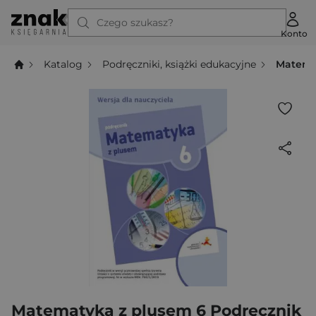
Czego szukasz?
Konto
Katalog
Podręczniki, książki edukacyjne
Matema
Matematyka z plusem 6 Podręcznik