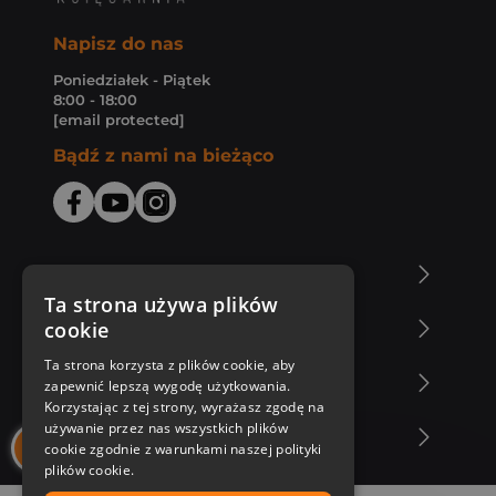
Napisz do nas
Poniedziałek - Piątek
8:00 - 18:00
[email protected]
Bądź z nami na bieżąco
O Księgarni Znak
Ta strona używa plików
cookie
Zakupy u nas
Ta strona korzysta z plików cookie, aby
Nasza oferta
zapewnić lepszą wygodę użytkowania.
Korzystając z tej strony, wyrażasz zgodę na
używanie przez nas wszystkich plików
Nasi autorzy
cookie zgodnie z warunkami naszej polityki
plików cookie.