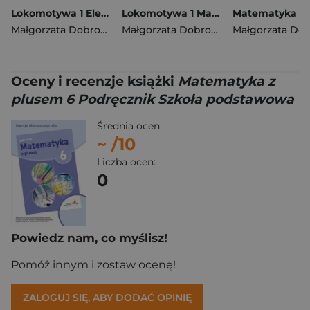
Lokomotywa 1 Elementarz cz 1 Podręcznik dla klasy pierwszej EDYCJA 2026
Lokomotywa 1 Matematyka podręcznik dla klasy pierwszej EDYCJA 2026
Małgorzata Dobrowolska
,
Barbara Szczawińska
Małgorzata Dobrowolska
,
,
Królikowska
Agnieszka S
Oceny i recenzje książki
Matematyka z
plusem 6 Podręcznik Szkoła podstawowa
Średnia ocen:
~
/10
Liczba ocen:
0
Powiedz nam, co myślisz!
Pomóż innym i zostaw ocenę!
ZALOGUJ SIĘ, ABY DODAĆ OPINIĘ