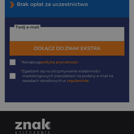
Brak opłat za uczestnictwo
Twój e-mail
DOŁĄCZ DO ZNAK EKSTRA
*
Akceptuję
politykę prywatności
*
Zgadzam się na otrzymywanie wiadomości
marketingowych (newsletter) na podany
e-mail
na
zasadach określonych w
regulaminie
.