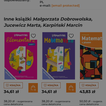
odpowiedzialny:
PL
e-mail:
[email protected]
Inne książki
Małgorzata Dobrowolska,
Jucewicz Marta, Karpiński Marcin
KSIĄŻKA
KSIĄŻKA
KSIĄŻKA
34,61 zł
34,61 zł
43,83 zł
38,20 zł
38,20 zł
50,50 zł
- sugerowana
- sugerowana
- sugerowa
cena detaliczna
cena detaliczna
cena detaliczna