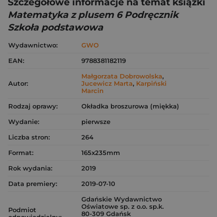
Szczegółowe informacje na temat książki
Matematyka z plusem 6 Podręcznik
Szkoła podstawowa
Wydawnictwo:
GWO
EAN:
9788381182119
Małgorzata Dobrowolska
,
Autor:
Jucewicz Marta
,
Karpiński
Marcin
Rodzaj oprawy:
Okładka broszurowa (miękka)
Wydanie:
pierwsze
Liczba stron:
264
Format:
165x235mm
Rok wydania:
2019
Data premiery:
2019-07-10
Gdańskie Wydawnictwo
Oświatowe sp. z o.o. sp.k.
Podmiot
80-309 Gdańsk