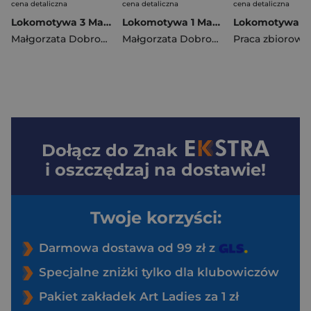
cena detaliczna
cena detaliczna
cena detaliczna
Lokomotywa 3 Matematyka Zeszyt ćwiczeń Część 1 Szkoła podstawowa
Lokomotywa 1 Matematyka Podręcznik Szkoła podstawowa
Małgorzata Dobrowolska
,
Jucewicz Marta
Małgorzata Dobrowolska
,
Agnieszka Szulc
Praca zbiorowa
,
Agnieszka S
Dołącz do
Znak
i oszczędzaj na dostawie!
Twoje korzyści:
Darmowa dostawa od 99 zł z
Specjalne zniżki tylko dla klubowiczów
Pakiet zakładek Art Ladies za 1 zł