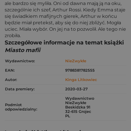
ale bardzo się myliła. Oni od dawna mają ją na oku,
szczególnie ich szef, Arthur Rossi. Kiedy Emma staje
się świadkiem mafijnych gierek, Arthur w końcu
będzie miał pretekst, aby się do niej zbliżyć. Mogła
uciec. Miała wybór. On jej na to pozwolił. Ale tego nie
zrobiła.
Szczegółowe informacje na temat książki
Miasto mafii
Wydawnictwo:
NieZwykłe
EAN:
9788381782555
Autor:
Kinga Litkowiec
Data premiery:
2020-03-27
Wydawnictwo
NieZwykłe
Podmiot
Beskidzka 91
odpowiedzialny:
32-615 Grojec
PL