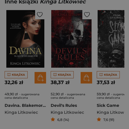
Inne książki
Kinga Litkowiec
KSIĄŻKA
KSIĄŻKA
KSIĄŻKA
32,26 zł
38,37 zł
37,53 zł
49,90 zł
52,90 zł
59,90 zł
- sugerowana
- sugerowana
- sugerowa
cena detaliczna
cena detaliczna
cena detaliczna
Davina. Blakemore Family. Tom 8
Devil's Rules
Sick Game
Kinga Litkowiec
Kinga Litkowiec
Kinga Litkowie
6,8 (14)
7,6 (91)