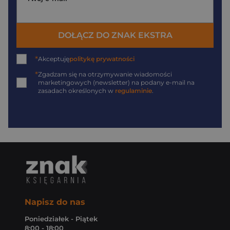
DOŁĄCZ DO ZNAK EKSTRA
*
Akceptuję
politykę prywatności
*
Zgadzam się na otrzymywanie wiadomości
marketingowych (newsletter) na podany
e-mail
na
zasadach określonych w
regulaminie
.
Napisz do nas
Poniedziałek - Piątek
8:00 - 18:00