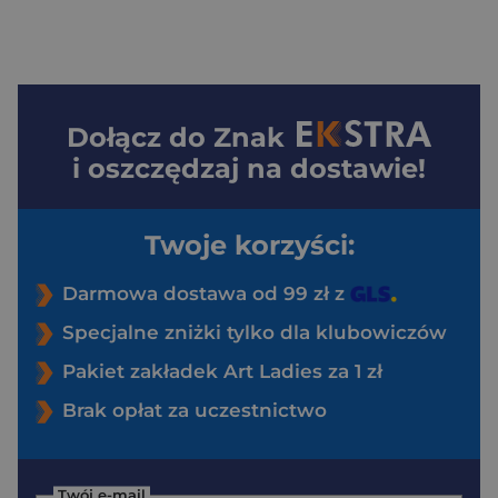
Dołącz do
Znak
i oszczędzaj na dostawie!
Twoje korzyści:
Darmowa dostawa od 99 zł z
Specjalne zniżki tylko dla klubowiczów
Pakiet zakładek Art Ladies za 1 zł
Brak opłat za uczestnictwo
Twój e-mail