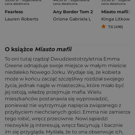
- sugerowana
- sugerowana
- sugerowa
cena detaliczna
cena detaliczna
cena detaliczna
Fearless
Any Border Tom 2
Miasto mafii 2
Lauren Roberts
Orione Gabriela L
Kinga Litkowie
7,6 (496)
O książce
Miasto mafii
To oni tutaj rządzą! Dwudziestotrzyletnia Emma
Greene odnajduje swoje miejsce w małym mieście
niedaleko Nowego Jorku. Wydaje się, że kobieta
może w końcu zacząć szczęśliwy rozdział swojego
życia, jednak nagle w miasteczku, które miało być
jej ostoją, władzę przejmuje mafia. Wielu
mieszkańców postanawia się wyprowadzić,
ponieważ nie wytrzymuje napięcia związanego z
przybyciem niechcianych gości. Emma nie zamierza
tego robić, wręcz przeciwnie. Nowi sąsiedzi
niezwykle ją interesują, wręcz fascynują. I bacznie
im się przygląda. Myślała, że to ona obserwuje ich,