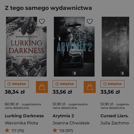
Z tego samego wydawnictwa
KSIĄŻKA
KSIĄŻKA
KSIĄŻKA
38,34 zł
33,56 zł
33,56 zł
60,90 zł
51,90 zł
51,90 zł
- sugerowana
- sugerowana
- sugerowan
cena detaliczna
cena detaliczna
cena detaliczna
Lurking Darkness
Arytmia 2
Weronika Plota
Joanna Chwistek
Julia Zachmost
7,7 (70)
7,6 (157)