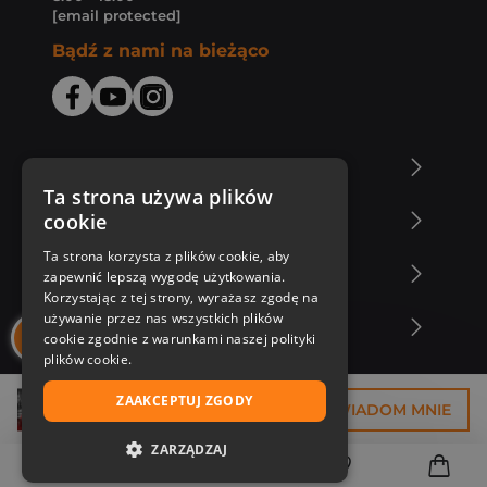
[email protected]
Bądź z nami na bieżąco
O Księgarni Znak
Ta strona używa plików
cookie
Zakupy u nas
Ta strona korzysta z plików cookie, aby
Nasza oferta
zapewnić lepszą wygodę użytkowania.
Korzystając z tej strony, wyrażasz zgodę na
używanie przez nas wszystkich plików
Nasi autorzy
cookie zgodnie z warunkami naszej polityki
plików cookie.
ZAAKCEPTUJ ZGODY
29,93 zł
POWIADOM MNIE
ZARZĄDZAJ