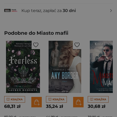
Kup teraz, zapłać za
30 dni
Podobne do Miasto mafii
KSIĄŻKA
KSIĄŻKA
KSIĄŻKA
68,31 zł
35,24 zł
30,68 zł
93,00 zł
44,99 zł
39,90 zł