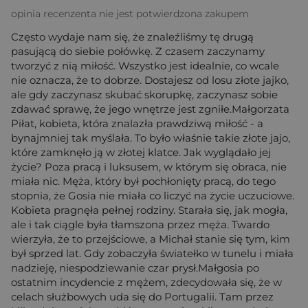
opinia recenzenta nie jest potwierdzona zakupem
Często wydaje nam się, że znaleźliśmy tę drugą
pasującą do siebie połówkę. Z czasem zaczynamy
tworzyć z nią miłość. Wszystko jest idealnie, co wcale
nie oznacza, że to dobrze. Dostajesz od losu złote jajko,
ale gdy zaczynasz skubać skorupkę, zaczynasz sobie
zdawać sprawę, że jego wnętrze jest zgniłe.Małgorzata
Piłat, kobieta, która znalazła prawdziwą miłość - a
bynajmniej tak myślała. To było właśnie takie złote jajo,
które zamknęło ją w złotej klatce. Jak wyglądało jej
życie? Poza pracą i luksusem, w którym się obraca, nie
miała nic. Męża, który był pochłonięty pracą, do tego
stopnia, że Gosia nie miała co liczyć na życie uczuciowe.
Kobieta pragnęła pełnej rodziny. Starała się, jak mogła,
ale i tak ciągle była tłamszona przez męża. Twardo
wierzyła, że to przejściowe, a Michał stanie się tym, kim
był sprzed lat. Gdy zobaczyła światełko w tunelu i miała
nadzieję, niespodziewanie czar prysł.Małgosia po
ostatnim incydencie z mężem, zdecydowała się, że w
celach służbowych uda się do Portugalii. Tam przez