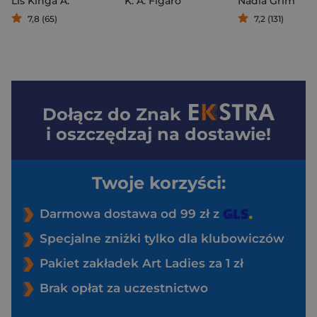
Lis Kinga A.
K. A. Figaro
Nadia Grim
7,8 (65)
7,2 (131)
Dołącz do
Znak
i oszczędzaj na dostawie!
Twoje korzyści:
Darmowa dostawa od 99 zł z
Specjalne zniżki tylko dla klubowiczów
Pakiet zakładek Art Ladies za 1 zł
Brak opłat za uczestnictwo