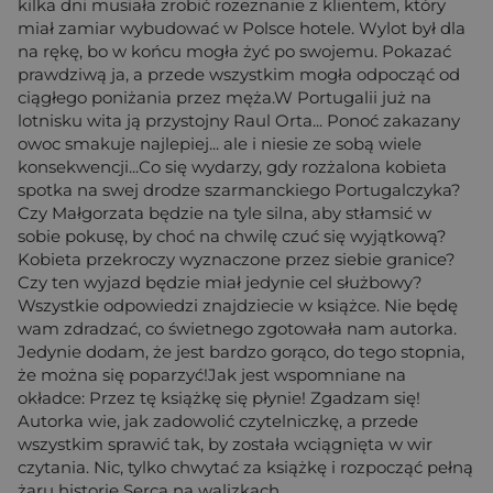
kilka dni musiała zrobić rozeznanie z klientem, który
miał zamiar wybudować w Polsce hotele. Wylot był dla
na rękę, bo w końcu mogła żyć po swojemu. Pokazać
prawdziwą ja, a przede wszystkim mogła odpocząć od
ciągłego poniżania przez męża.W Portugalii już na
lotnisku wita ją przystojny Raul Orta... Ponoć zakazany
owoc smakuje najlepiej... ale i niesie ze sobą wiele
konsekwencji...Co się wydarzy, gdy rozżalona kobieta
spotka na swej drodze szarmanckiego Portugalczyka?
Czy Małgorzata będzie na tyle silna, aby stłamsić w
sobie pokusę, by choć na chwilę czuć się wyjątkową?
Kobieta przekroczy wyznaczone przez siebie granice?
Czy ten wyjazd będzie miał jedynie cel służbowy?
Wszystkie odpowiedzi znajdziecie w książce. Nie będę
wam zdradzać, co świetnego zgotowała nam autorka.
Jedynie dodam, że jest bardzo gorąco, do tego stopnia,
że można się poparzyć!Jak jest wspomniane na
okładce: Przez tę książkę się płynie! Zgadzam się!
Autorka wie, jak zadowolić czytelniczkę, a przede
wszystkim sprawić tak, by została wciągnięta w wir
czytania. Nic, tylko chwytać za książkę i rozpocząć pełną
żaru historie Serca na walizkach.