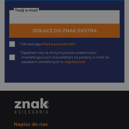
Twój e-mail
DOŁĄCZ DO ZNAK EKSTRA
*
Akceptuję
politykę prywatności
*
Zgadzam się na otrzymywanie wiadomości
marketingowych (newsletter) na podany
e-mail
na
zasadach określonych w
regulaminie
.
Napisz do nas