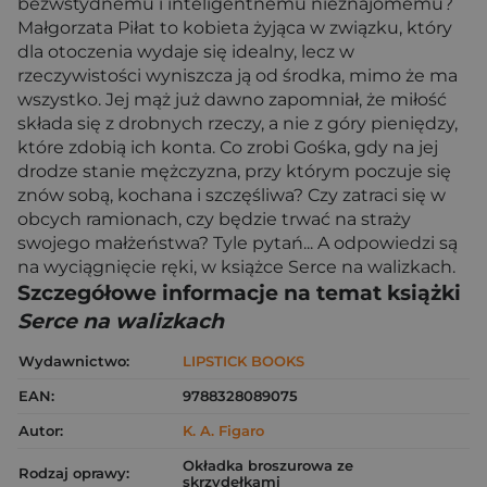
bezwstydnemu i inteligentnemu nieznajomemu?
Małgorzata Piłat to kobieta żyjąca w związku, który
dla otoczenia wydaje się idealny, lecz w
rzeczywistości wyniszcza ją od środka, mimo że ma
wszystko. Jej mąż już dawno zapomniał, że miłość
składa się z drobnych rzeczy, a nie z góry pieniędzy,
które zdobią ich konta. Co zrobi Gośka, gdy na jej
drodze stanie mężczyzna, przy którym poczuje się
znów sobą, kochana i szczęśliwa? Czy zatraci się w
obcych ramionach, czy będzie trwać na straży
swojego małżeństwa? Tyle pytań... A odpowiedzi są
na wyciągnięcie ręki, w książce Serce na walizkach.
Szczegółowe informacje na temat książki
Serce na walizkach
Wydawnictwo:
LIPSTICK BOOKS
EAN:
9788328089075
Autor:
K. A. Figaro
Okładka broszurowa ze
Rodzaj oprawy:
skrzydełkami