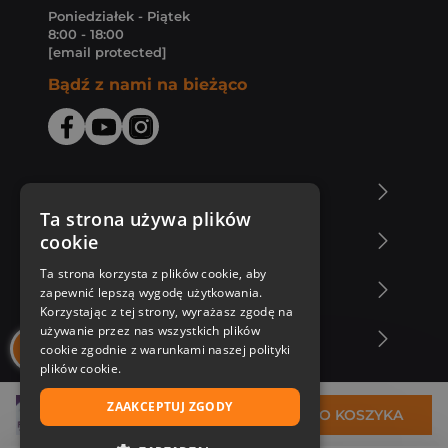
Poniedziałek - Piątek
8:00 - 18:00
[email protected]
Bądź z nami na bieżąco
O Księgarni Znak
Ta strona używa plików
cookie
Zakupy u nas
Ta strona korzysta z plików cookie, aby
Nasza oferta
zapewnić lepszą wygodę użytkowania.
Korzystając z tej strony, wyrażasz zgodę na
używanie przez nas wszystkich plików
Nasi autorzy
cookie zgodnie z warunkami naszej polityki
plików cookie.
ZAAKCEPTUJ ZGODY
29,99 zł
DO KOSZYKA