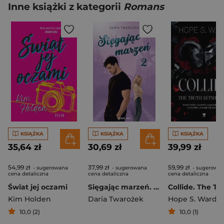
Inne książki z kategorii
Romans
KSIĄŻKA
KSIĄŻKA
KSIĄŻKA
35,64 zł
30,69 zł
39,99 zł
54,99 zł
37,99 zł
59,99 zł
- sugerowana
- sugerowana
- sugerowa
cena detaliczna
cena detaliczna
cena detaliczna
Świat jej oczami
Sięgając marzeń. Tom 2
Kim Holden
Daria Twarożek
Hope S. Ward
10,0 (2)
10,0 (1)