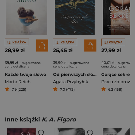
KSIĄŻKA
KSIĄŻKA
KSIĄŻKA
28,99 zł
25,45 zł
27,99 zł
39,99 zł
39,90 zł
40,01 zł
- sugerowana
- sugerowana
- sugerowa
cena detaliczna
cena detaliczna
cena detaliczna
Każde twoje słowo
Od pierwszych słów
Gorące sekrety
Marta Reich
Agata Przybyłek
Praca zbiorowa
7,9 (225)
7,0 (473)
6,2 (158)
Inne książki
K. A. Figaro