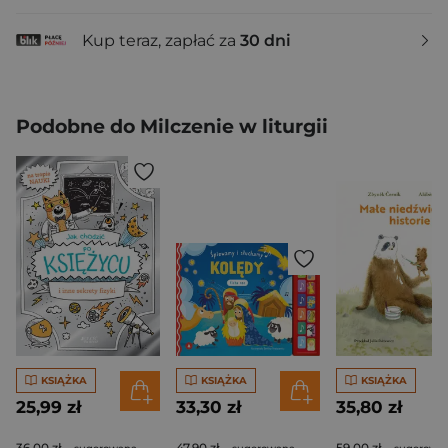
Kup teraz, zapłać za
30 dni
Podobne do Milczenie w liturgii
KSIĄŻKA
KSIĄŻKA
KSIĄŻKA
25,99 zł
33,30 zł
35,80 zł
36,00 zł
47,90 zł
59,00 zł