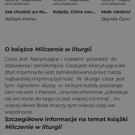
- sugerowana
- sugerowana
- sugerowa
cena detaliczna
cena detaliczna
cena detaliczna
Jak chodzić po Księżycu i inne sekrety fizyki
Kolędy. Cicha noc. Śpiewamy i słuchamy
William Potter
Zbynêk Černik
O książce
Milczenie w liturgii
Cisza jest fascynująca i czasami prowadzi do
zdziwienia i zamilknięcia. Cisza jest ekscytująca ale
zbyt intymna bo jest zamieszkiwana przez naszą
najbardziej intymną bytność. W liturgii cisza jest
tym ogrodem duszy w którym każdy pozostaje
sam na sam z Panem... ona nieuchronnie „odwołuje
się we mnie do tego co jest więcej niż mną”... im
więcej słowo Boże znaczy, tym więcej ciszy we
wspólnocie.
Szczegółowe informacje na temat książki
Milczenie w liturgii