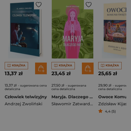
KSIĄŻKA
KSIĄŻKA
KSIĄŻKA
13,37 zł
23,45 zł
25,65 zł
13,37 zł
27,50 zł
29,90 zł
- sugerowana cena
- sugerowana
- sugerowa
detaliczna
cena detaliczna
cena detaliczna
Człowiek telwizyjny
Maryja. Dlaczego nie?
Andrzej Zwoliński
Sławomir Zatwardnicki
Zdzisław Kijas
4,4 (5)