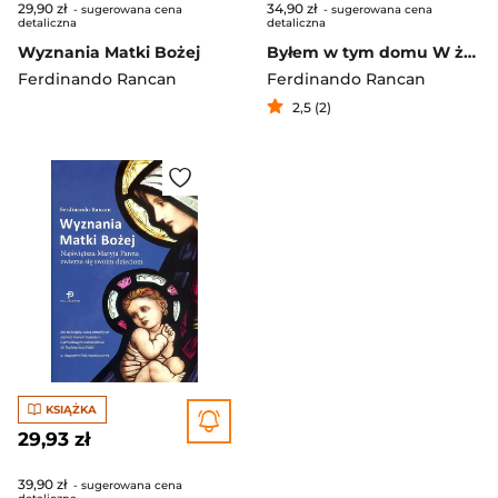
29,90 zł
34,90 zł
- sugerowana cena
- sugerowana cena
detaliczna
detaliczna
Wyznania Matki Bożej
Byłem w tym domu W życiu Jezusa jest miejsce dla ciebie
Ferdinando Rancan
Ferdinando Rancan
2,5 (2)
KSIĄŻKA
29,93 zł
39,90 zł
- sugerowana cena