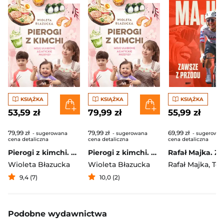
KSIĄŻKA
KSIĄŻKA
KSIĄŻKA
53,59 zł
79,99 zł
55,99 zł
79,99 zł
79,99 zł
69,99 zł
- sugerowana
- sugerowana
- sugerowa
cena detaliczna
cena detaliczna
cena detaliczna
Pierogi z kimchi. Moje ulubione azjatyckie przepisy
Pierogi z kimchi. Moje ulubione azjatyckie przepisy - książka z autografem
Wioleta Błazucka
Wioleta Błazucka
Rafał Majka
,
Tomasz 
9,4 (7)
10,0 (2)
Podobne wydawnictwa