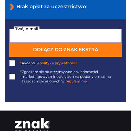
Brak opłat za uczestnictwo
Twój e-mail
DOŁĄCZ DO ZNAK EKSTRA
*
Akceptuję
politykę prywatności
*
Zgadzam się na otrzymywanie wiadomości
marketingowych (newsletter) na podany
e-mail
na
zasadach określonych w
regulaminie
.