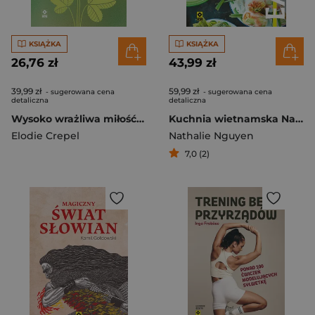
KSIĄŻKA
KSIĄŻKA
26,76 zł
43,99 zł
39,99 zł
59,99 zł
- sugerowana cena
- sugerowana cena
detaliczna
detaliczna
Wysoko wrażliwa miłość Jak żyć z osobą neuroróżnorodną
Kuchnia wietnamska Najlepsze przepisy
Elodie Crepel
Nathalie Nguyen
7,0 (2)