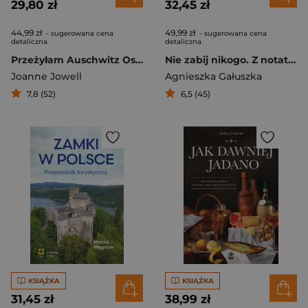
29,80 zł
32,45 zł
44,99 zł
49,99 zł
- sugerowana cena
- sugerowana cena
detaliczna
detaliczna
Przeżyłam Auschwitz Oszukałam śmierć
Nie zabij nikogo. Z notatnika instruktora jazdy
Joanne Jowell
Agnieszka Gałuszka
7,8 (52)
6,5 (45)
KSIĄŻKA
KSIĄŻKA
31,45 zł
38,99 zł