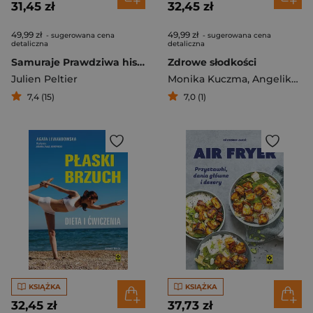
31,45 zł
32,45 zł
49,99 zł
49,99 zł
- sugerowana cena
- sugerowana cena
detaliczna
detaliczna
Samuraje Prawdziwa historia
Zdrowe słodkości
Julien Peltier
Monika Kuczma
,
Angelika Kuczma
7,4 (15)
7,0 (1)
KSIĄŻKA
KSIĄŻKA
32,45 zł
37,73 zł