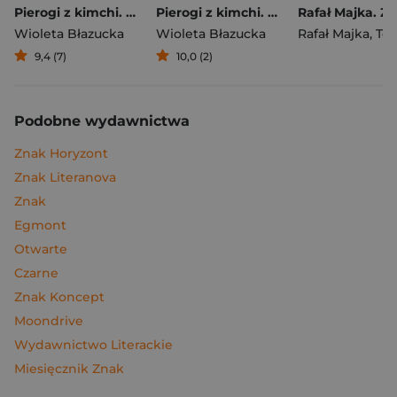
Pierogi z kimchi. Moje ulubione azjatyckie przepisy
Pierogi z kimchi. Moje ulubione azjatyckie przepisy - książka z autografem
Wioleta Błazucka
Wioleta Błazucka
Rafał Majka
,
Tomasz 
9,4 (7)
10,0 (2)
Podobne wydawnictwa
Znak Horyzont
Znak Literanova
Znak
Egmont
Otwarte
Czarne
Znak Koncept
Moondrive
Wydawnictwo Literackie
Miesięcznik Znak