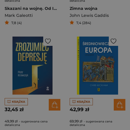
detaliczna
detaliczna
Skazani na wojnę. Od Iwana Groźnego do Putina
Zimna wojna
Mark Galeotti
John Lewis Gaddis
7,8 (4)
7,4 (284)
KSIĄŻKA
KSIĄŻKA
32,45 zł
42,99 zł
49,99 zł
69,99 zł
- sugerowana cena
- sugerowana cena
detaliczna
detaliczna