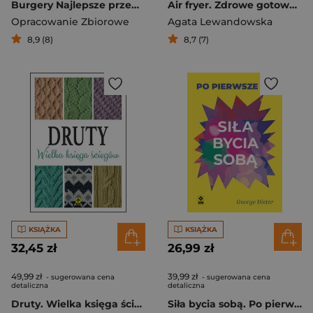
Burgery Najlepsze przepisy
Air fryer. Zdrowe gotowanie
Opracowanie Zbiorowe
Agata Lewandowska
8,9 (8)
8,7 (7)
KSIĄŻKA
KSIĄŻKA
32,45 zł
26,99 zł
49,99 zł
39,99 zł
- sugerowana cena
- sugerowana cena
detaliczna
detaliczna
Druty. Wielka księga ściegów
Siła bycia sobą. Po pierwsze ja