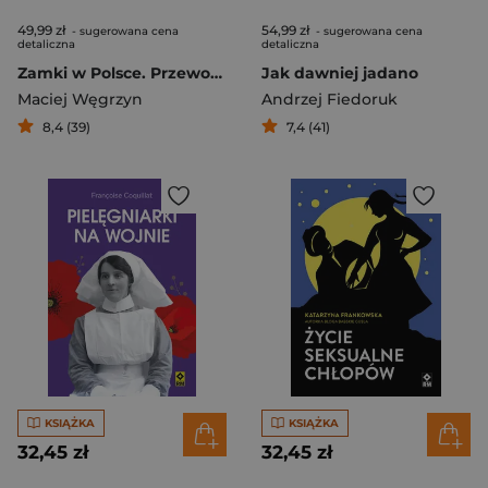
49,99 zł
54,99 zł
- sugerowana cena
- sugerowana cena
detaliczna
detaliczna
Zamki w Polsce. Przewodnik turystyczny
Jak dawniej jadano
Maciej Węgrzyn
Andrzej Fiedoruk
8,4 (39)
7,4 (41)
KSIĄŻKA
KSIĄŻKA
32,45 zł
32,45 zł