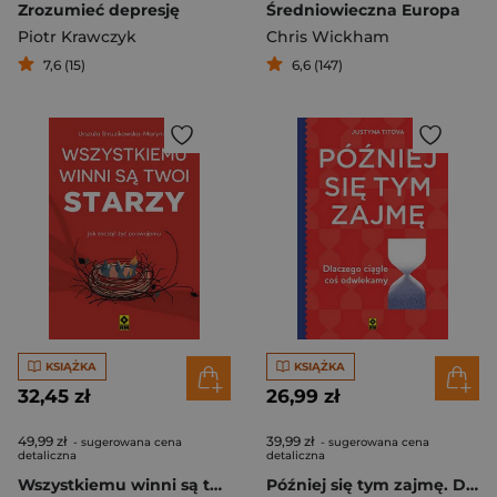
Zrozumieć depresję
Średniowieczna Europa
Piotr Krawczyk
Chris Wickham
7,6 (15)
6,6 (147)
KSIĄŻKA
KSIĄŻKA
32,45 zł
26,99 zł
49,99 zł
39,99 zł
- sugerowana cena
- sugerowana cena
detaliczna
detaliczna
Wszystkiemu winni są twoi starzy
Później się tym zajmę. Dlaczego ciągle coś odwlekamy