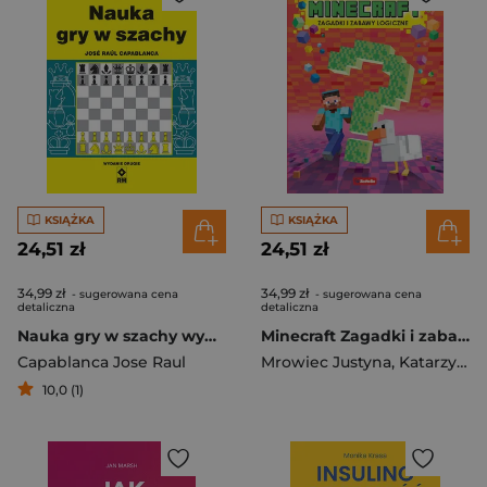
KSIĄŻKA
KSIĄŻKA
24,51 zł
24,51 zł
34,99 zł
34,99 zł
- sugerowana cena
- sugerowana cena
detaliczna
detaliczna
Nauka gry w szachy wyd. 2026
Minecraft Zagadki i zabawy logiczne
Capablanca Jose Raul
Mrowiec Justyna
,
Katarzyna Pluta
10,0 (1)