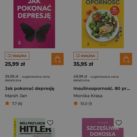
KSIĄŻKA
KSIĄŻKA
25,99 zł
35,95 zł
39,99 zł
49,99 zł
- sugerowana cena
- sugerowana cena
detaliczna
detaliczna
Jak pokonać depresję
Insulinooporność. 80 przepisów na pyszne i zdrowe dania wyd. 2026
Marsh Jan
Monika Krasa
7,7 (6)
10,0 (1)