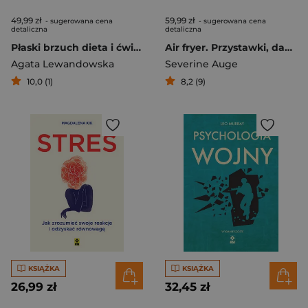
49,99 zł
59,99 zł
- sugerowana cena
- sugerowana cena
detaliczna
detaliczna
Płaski brzuch dieta i ćwiczenia wyd. 2026
Air fryer. Przystawki, dania główne i desery
Agata Lewandowska
Severine Auge
10,0 (1)
8,2 (9)
KSIĄŻKA
KSIĄŻKA
26,99 zł
32,45 zł