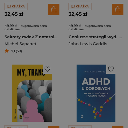
KSIĄŻKA
KSIĄŻKA
32,45 zł
32,45 zł
49,99 zł
49,99 zł
- sugerowana cena
- sugerowana cena
detaliczna
detaliczna
Sekrety zwłok Z notatnika lekarza medycyny sądowej
Geniusze strategii wyd. 2025
Michel Sapanet
John Lewis Gaddis
7,1 (59)