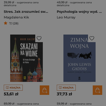
39,99 zł
49,99 zł
- sugerowana cena
- sugerowana cena
detaliczna
detaliczna
Stres. Jak zrozumieć swoje reakcje i odzyskać równowagę
Psychologia wojny wyd. 2026
Magdalena Kik
Leo Murray
7,1 (28)
KSIĄŻKA
KSIĄŻKA
53,61 zł
37,73 zł
89,99 zł
59,99 zł
- sugerowana cena
- sugerowana cena