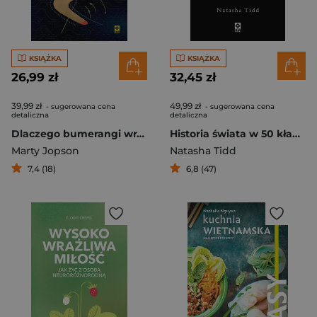
KSIĄŻKA
KSIĄŻKA
26,99 zł
32,45 zł
39,99 zł
49,99 zł
- sugerowana cena
- sugerowana cena
detaliczna
detaliczna
Dlaczego bumerangi wracają, mikrofalówka grzeje, a stawy strzelają
Historia świata w 50 kłamstwach
Marty Jopson
Natasha Tidd
7,4 (18)
6,8 (47)