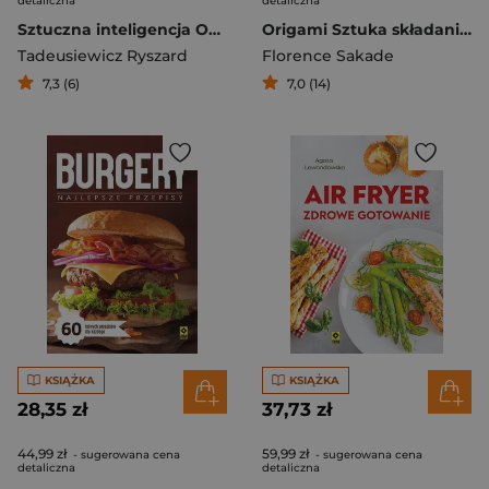
detaliczna
detaliczna
Sztuczna inteligencja Od Turinga po ChatGPT
Origami Sztuka składania papieru
Tadeusiewicz Ryszard
Florence Sakade
7,3 (6)
7,0 (14)
KSIĄŻKA
KSIĄŻKA
28,35 zł
37,73 zł
44,99 zł
59,99 zł
- sugerowana cena
- sugerowana cena
detaliczna
detaliczna