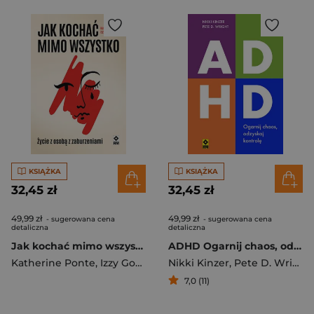
KSIĄŻKA
KSIĄŻKA
32,45 zł
32,45 zł
49,99 zł
49,99 zł
- sugerowana cena
- sugerowana cena
detaliczna
detaliczna
Jak kochać mimo wszystko
ADHD Ogarnij chaos, odzyskaj kontrolę
Katherine Ponte
,
Izzy Goncalves
Nikki Kinzer
,
Pete D. Wright
7,0 (11)