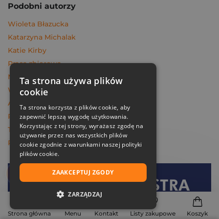
Podobni autorzy
Wioleta Błazucka
Katarzyna Michalak
Katie Kirby
Praca zbiorowa
Melissa Da Costa
Ta strona używa plików
Węcowski Marek
cookie
Andrzej Maleszka
Ta strona korzysta z plików cookie, aby
Rafał Majka
zapewnić lepszą wygodę użytkowania.
Korzystając z tej strony, wyrażasz zgodę na
Tomasz Kalemba
używanie przez nas wszystkich plików
Piotr Oczko
cookie zgodnie z warunkami naszej polityki
plików cookie.
ZAAKCEPTUJ ZGODY
Dołącz do
Znak
ZARZĄDZAJ
i oszczędzaj na dostawie!
NIEZBĘDNE
Strona główna
Menu
Kontakt
Listy zakupowe
Koszyk