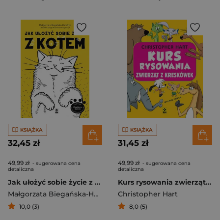
KSIĄŻKA
KSIĄŻKA
32,45 zł
31,45 zł
49,99 zł
49,99 zł
- sugerowana cena
- sugerowana cena
detaliczna
detaliczna
Jak ułożyć sobie życie z kotem
Kurs rysowania zwierząt z kreskówek
Małgorzata Biegańska-Hendryk
Christopher Hart
10,0 (3)
8,0 (5)