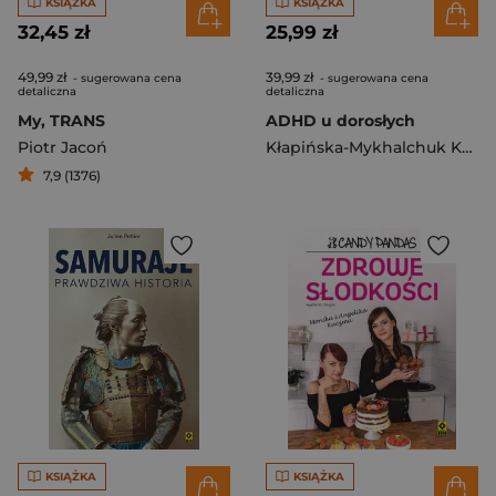
KSIĄŻKA
KSIĄŻKA
32,45 zł
25,99 zł
49,99 zł
39,99 zł
- sugerowana cena
- sugerowana cena
detaliczna
detaliczna
My, TRANS
ADHD u dorosłych
Piotr Jacoń
Kłapińska-Mykhalchuk Kamila
7,9 (1376)
KSIĄŻKA
KSIĄŻKA