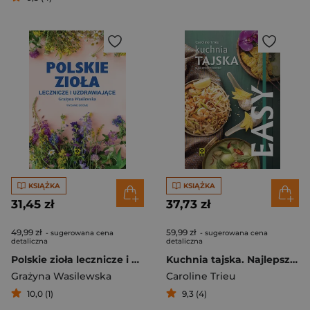
KSIĄŻKA
KSIĄŻKA
31,45 zł
37,73 zł
49,99 zł
59,99 zł
- sugerowana cena
- sugerowana cena
detaliczna
detaliczna
Polskie zioła lecznicze i uzdrawiające wyd. 2026
Kuchnia tajska. Najlepsze przepisy
Grażyna Wasilewska
Caroline Trieu
10,0 (1)
9,3 (4)