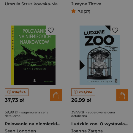
Urszula Struzikowska-Marynicz
Justyna Titova
7,3 (27)
KSIĄŻKA
KSIĄŻKA
37,73 zł
26,99 zł
59,99 zł
39,99 zł
- sugerowana cena
- sugerowana cena
detaliczna
detaliczna
Polowanie na niemieckich naukowców wyd. 2025
Ludzkie zoo. O wystawianiu ludzi na pokaz wyd. 2025
Sean Longden
Joanna Zaręba