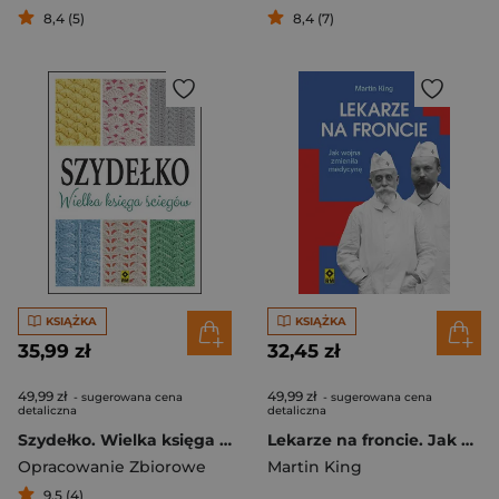
8,4 (5)
8,4 (7)
KSIĄŻKA
KSIĄŻKA
35,99 zł
32,45 zł
49,99 zł
49,99 zł
- sugerowana cena
- sugerowana cena
detaliczna
detaliczna
Szydełko. Wielka księga ściegów
Lekarze na froncie. Jak działania wojenne zmieniły medycynę wyd. 2026
Opracowanie Zbiorowe
Martin King
9,5 (4)