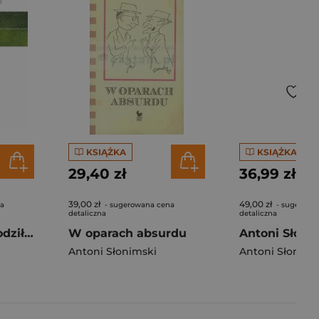
KSIĄŻKA
KSIĄŻKA
29,40 zł
36,99 zł
39,00 zł
49,00 zł
na
- sugerowana cena
- sugerowa
detaliczna
detaliczna
Wiem, o co ci chodziło... Przeszłość jest moją ojczyzną
W oparach absurdu
Antoni Słonimski
Antoni Słonims