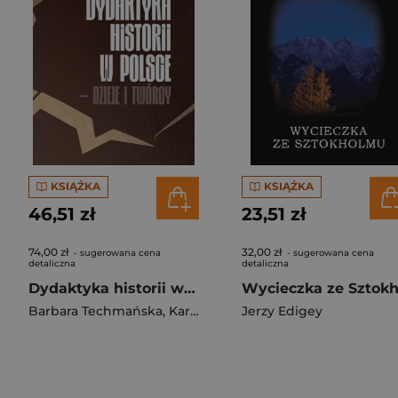
KSIĄŻKA
KSIĄŻKA
46,51 zł
23,51 zł
74,00 zł
32,00 zł
- sugerowana cena
- sugerowana cena
detaliczna
detaliczna
Dydaktyka historii w Polsce – dzieje i twórcy
Barbara Techmańska
,
Karol Sanojca
Jerzy Edigey