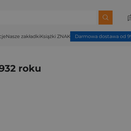
cje
Nasze zakładki
Książki ZNAK
Darmowa dostawa od 99
1932 roku