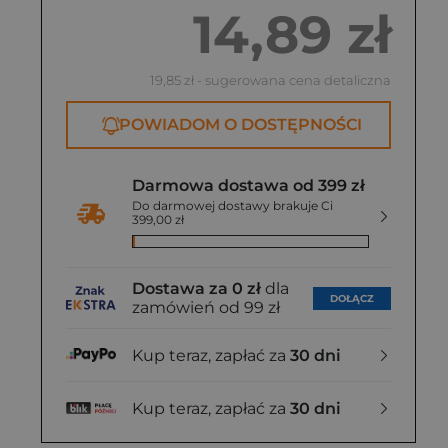
14,89 zł
19,85 zł
- sugerowana cena detaliczna
POWIADOM O DOSTĘPNOŚCI
Darmowa dostawa od 399 zł
Do darmowej dostawy brakuje Ci
399,00 zł
Dostawa za 0 zł
dla
DOŁĄCZ
zamówień od 99 zł
Kup teraz, zapłać za
30 dni
Kup teraz, zapłać za
30 dni