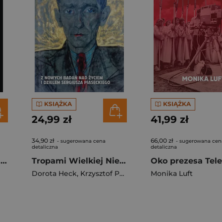
KSIĄŻKA
KSIĄŻKA
24,99 zł
41,99 zł
34,90 zł
66,00 zł
- sugerowana cena
- sugerowana cen
detaliczna
detaliczna
Wycieczka ze Sztokholmu
Tropami Wielkiej Niedźwiedzicy
Dorota Heck
,
Krzysztof Polechoński
Monika Luft