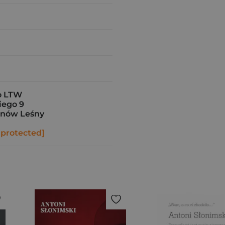
o LTW
iego 9
anów Leśny
 protected]