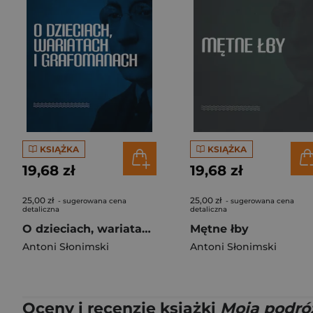
KSIĄŻKA
KSIĄŻKA
19,68 zł
19,68 zł
25,00 zł
25,00 zł
- sugerowana cena
- sugerowana cena
detaliczna
detaliczna
O dzieciach, wariatach i grafomanach
Mętne łby
Antoni Słonimski
Antoni Słonimski
Oceny i recenzje książki
Moja podróż