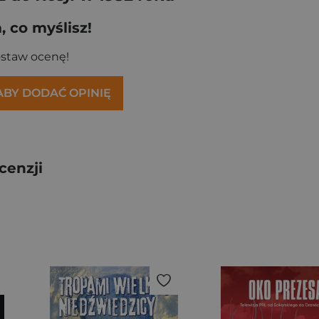
 co myślisz!
ostaw ocenę!
 ABY DODAĆ OPINIĘ
cenzji