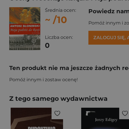
Średnia ocen:
Powiedz nam,
~
/10
Pomóż innym i z
Liczba ocen:
ZALOGUJ SIĘ,
0
Ten produkt nie ma jeszcze żadnych re
Pomóż innym i zostaw ocenę!
Z tego samego wydawnictwa