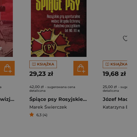
KSIĄŻKA
KSIĄŻKA
29,23 zł
19,68 zł
42,00 zł
25,00 zł
a
- sugerowana cena
- sugerowa
detaliczna
detaliczna
Oko prezesa Telewizja PRL od Sokorskiego do Drawicza
Śpiące psy Rosyjskie gry agenturalne wobec Urzędu Ochrony Państwa początkiem lat 90. XX w.
Marek Świerczek
Katarzyna Bałż
6,3 (4)