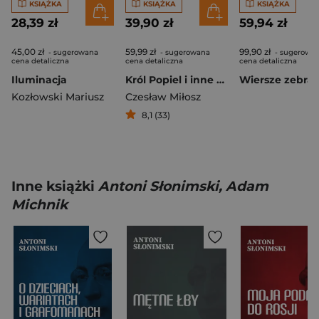
KSIĄŻKA
KSIĄŻKA
KSIĄŻKA
28,39 zł
39,90 zł
59,94 zł
45,00 zł
59,99 zł
99,90 zł
- sugerowana
- sugerowana
- sugerowa
cena detaliczna
cena detaliczna
cena detaliczna
Iluminacja
Król Popiel i inne wiersze
Wiersze zebra
Kozłowski Mariusz
Czesław Miłosz
8,1 (33)
Inne książki
Antoni Słonimski, Adam
Michnik