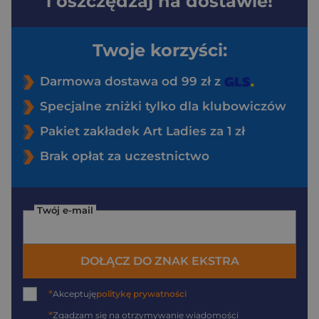
i oszczędzaj na dostawie!
Twoje korzyści:
Darmowa dostawa od 99 zł z
Specjalne zniżki tylko dla klubowiczów
Pakiet zakładek Art Ladies za 1 zł
Brak opłat za uczestnictwo
Twój e-mail
DOŁĄCZ DO ZNAK EKSTRA
*
Akceptuję
politykę prywatności
*
Zgadzam się na otrzymywanie wiadomości