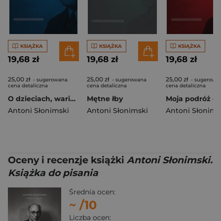
KSIĄŻKA
KSIĄŻKA
KSIĄŻKA
19,68 zł
19,68 zł
19,68 zł
25,00 zł
25,00 zł
25,00 zł
- sugerowana
- sugerowana
- sugerowa
cena detaliczna
cena detaliczna
cena detaliczna
O dzieciach, wariatach i grafomanach
Mętne łby
Antoni Słonimski
Antoni Słonimski
Antoni Słonims
Oceny i recenzje książki
Antoni Słonimski.
Książka do pisania
Średnia ocen:
~
/10
Liczba ocen: