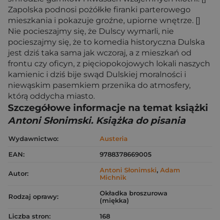
Zapolska podnosi pożółkłe firanki parterowego
mieszkania i pokazuje groźne, upiorne wnętrze. []
Nie pocieszajmy się, że Dulscy wymarli, nie
pocieszajmy się, że to komedia historyczna Dulska
jest dziś taka sama jak wczoraj, a z mieszkań od
frontu czy oficyn, z pięciopokojowych lokali naszych
kamienic i dziś bije swąd Dulskiej moralności i
niewąskim pasemkiem przenika do atmosfery,
którą oddycha miasto.
Szczegółowe informacje na temat książki
Antoni Słonimski. Książka do pisania
Wydawnictwo:
Austeria
EAN:
9788378669005
Antoni Słonimski
,
Adam
Autor:
Michnik
Okładka broszurowa
Rodzaj oprawy:
(miękka)
Liczba stron:
168