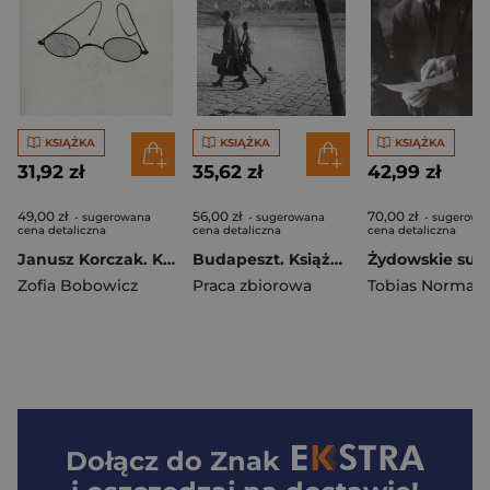
KSIĄŻKA
KSIĄŻKA
KSIĄŻKA
31,92 zł
35,62 zł
42,99 zł
49,00 zł
56,00 zł
70,00 zł
- sugerowana
- sugerowana
- sugerowa
cena detaliczna
cena detaliczna
cena detaliczna
Janusz Korczak. Książka do pisania / Carnet de Janusz Korczak. wer. francuska
Budapeszt. Książka do pisania / Budapest. A book for writing wer. angielska
Zofia Bobowicz
Praca zbiorowa
Tobias Norman
Dołącz do
Znak