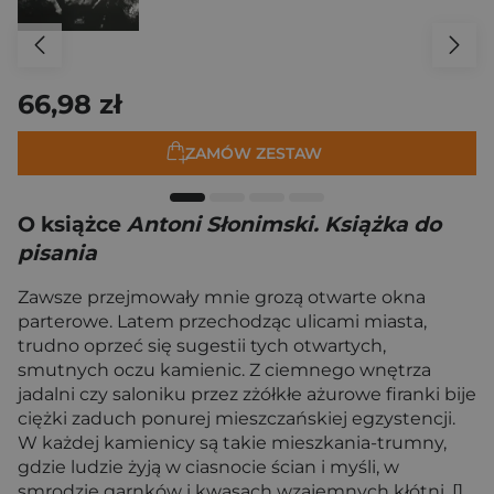
66,98 zł
ZAMÓW ZESTAW
O książce
Antoni Słonimski. Książka do
pisania
Zawsze przejmowały mnie grozą otwarte okna
parterowe. Latem przechodząc ulicami miasta,
trudno oprzeć się sugestii tych otwartych,
smutnych oczu kamienic. Z ciemnego wnętrza
jadalni czy saloniku przez zżółkłe ażurowe firanki bije
ciężki zaduch ponurej mieszczańskiej egzystencji.
W każdej kamienicy są takie mieszkania-trumny,
gdzie ludzie żyją w ciasnocie ścian i myśli, w
smrodzie garnków i kwasach wzajemnych kłótni. []