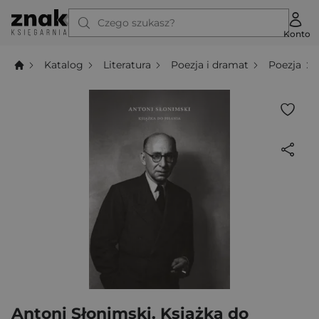
Czego szukasz?
Konto
Katalog
Literatura
Poezja i dramat
Poezja
Antoni Słonimski. Książka do