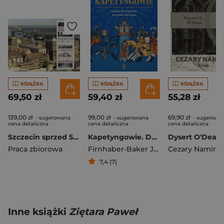
KSIĄŻKA
KSIĄŻKA
KSIĄŻKA
69,50 zł
59,40 zł
55,28 zł
139,00 zł
99,00 zł
69,90 zł
- sugerowana
- sugerowana
- sugerowa
cena detaliczna
cena detaliczna
cena detaliczna
Szczecin sprzed 50 lat
Kapetyngowie. Dynastia, która stworzyła średniowieczną Francję
Praca zbiorowa
Firnhaber-Baker Justine
Cezary Namirsk
7,4 (7)
Inne książki
Ziętara Paweł