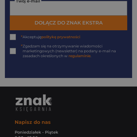
Twój e-mail
DOŁĄCZ DO ZNAK EKSTRA
*
Akceptuję
politykę prywatności
*
Zgadzam się na otrzymywanie wiadomości
marketingowych (newsletter) na podany
e-mail
na
zasadach określonych w
regulaminie
.
Napisz do nas
Poniedziałek - Piątek