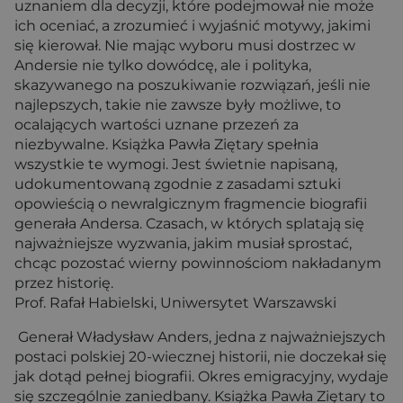
uznaniem dla decyzji, które podejmował nie może
ich oceniać, a zrozumieć i wyjaśnić motywy, jakimi
się kierował. Nie mając wyboru musi dostrzec w
Andersie nie tylko dowódcę, ale i polityka,
skazywanego na poszukiwanie rozwiązań, jeśli nie
najlepszych, takie nie zawsze były możliwe, to
ocalających wartości uznane przezeń za
niezbywalne. Książka Pawła Ziętary spełnia
wszystkie te wymogi. Jest świetnie napisaną,
udokumentowaną zgodnie z zasadami sztuki
opowieścią o newralgicznym fragmencie biografii
generała Andersa. Czasach, w których splatają się
najważniejsze wyzwania, jakim musiał sprostać,
chcąc pozostać wierny powinnościom nakładanym
przez historię.
Prof. Rafał Habielski, Uniwersytet Warszawski
Generał Władysław Anders, jedna z najważniejszych
postaci polskiej 20-wiecznej historii, nie doczekał się
jak dotąd pełnej biografii. Okres emigracyjny, wydaje
się szczególnie zaniedbany. Książka Pawła Ziętary to