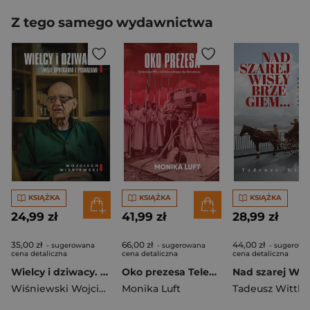
Z tego samego wydawnictwa
KSIĄŻKA
KSIĄŻKA
KSIĄŻKA
24,99 zł
41,99 zł
28,99 zł
35,00 zł
66,00 zł
44,00 zł
- sugerowana
- sugerowana
- sugerowa
cena detaliczna
cena detaliczna
cena detaliczna
Wielcy i dziwacy. Moje spotkania z pisarzami
Oko prezesa Telewizja PRL od Sokorskiego do Drawicza
Wiśniewski Wojciech
Monika Luft
Tadeusz Wittlin