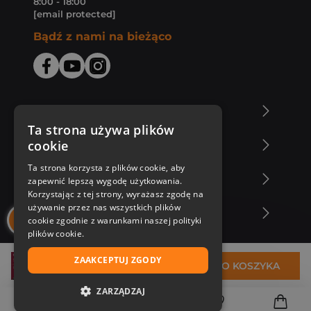
8:00 - 18:00
[email protected]
Bądź z nami na bieżąco
O Księgarni Znak
Ta strona używa plików
cookie
Zakupy u nas
Ta strona korzysta z plików cookie, aby
Nasza oferta
zapewnić lepszą wygodę użytkowania.
Korzystając z tej strony, wyrażasz zgodę na
używanie przez nas wszystkich plików
Nasi autorzy
cookie zgodnie z warunkami naszej polityki
plików cookie.
ZAAKCEPTUJ ZGODY
32,83 zł
DO KOSZYKA
ZARZĄDZAJ