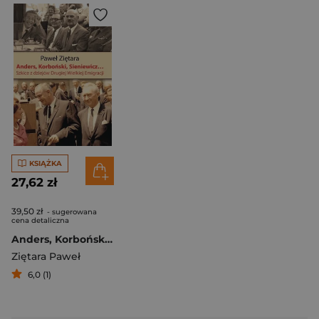
KSIĄŻKA
27,62 zł
39,50 zł
- sugerowana
cena detaliczna
Anders, Korboński, Sieniewicz... Szkice z dziejów Drugiej Wielkiej Emigracji
Ziętara Paweł
6,0 (1)