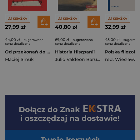
KSIĄŻKA
KSIĄŻKA
KSIĄŻKA
27,99 zł
40,80 zł
32,99 zł
44,00 zł
69,00 zł
45,00 zł
- sugerowana
- sugerowana
- sugerowa
cena detaliczna
cena detaliczna
cena detaliczna
Od przekonań do teorii subiektywnych w nauce języków obcych
Historia Hiszpanii
Maciej Smuk
Julio Valdeón Baruque
,
Manuel Tunón
Dołącz do
Znak
i oszczędzaj na dostawie!
Twoje korzyści: