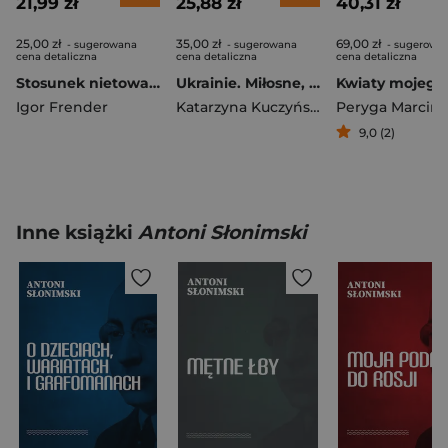
21,99 zł
25,88 zł
40,31 zł
25,00 zł
35,00 zł
69,00 zł
- sugerowana
- sugerowana
- sugerowa
cena detaliczna
cena detaliczna
cena detaliczna
Stosunek nietowarzyski
Ukrainie. Miłosne, wojenne.
Igor Frender
Katarzyna Kuczyńska-Koschany
Peryga Marcin
9,0 (2)
Inne książki
Antoni Słonimski