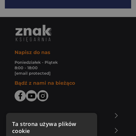
Napisz do nas
Poniedziałek - Piątek
8:00 - 18:00
[email protected]
Bądź z nami na bieżąco
O Księgarni Znak
Ta strona używa plików
cookie
Zakupy u nas