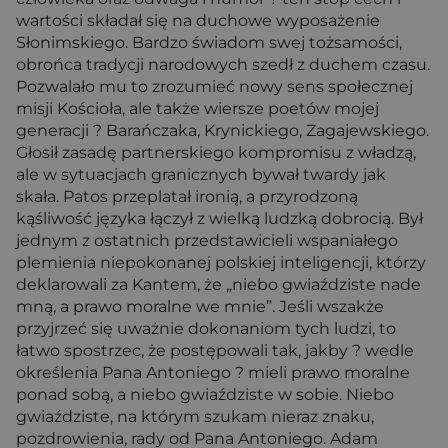
wartości składał się na duchowe wyposażenie
Słonimskiego. Bardzo świadom swej tożsamości,
obrońca tradycji narodowych szedł z duchem czasu.
Pozwalało mu to zrozumieć nowy sens społecznej
misji Kościoła, ale także wiersze poetów mojej
generacji ? Barańczaka, Krynickiego, Zagajewskiego.
Głosił zasadę partnerskiego kompromisu z władzą,
ale w sytuacjach granicznych bywał twardy jak
skała. Patos przeplatał ironią, a przyrodzoną
kąśliwość języka łączył z wielką ludzką dobrocią. Był
jednym z ostatnich przedstawicieli wspaniałego
plemienia niepokonanej polskiej inteligencji, którzy
deklarowali za Kantem, że „niebo gwiaździste nade
mną, a prawo moralne we mnie”. Jeśli wszakże
przyjrzeć się uważnie dokonaniom tych ludzi, to
łatwo spostrzec, że postępowali tak, jakby ? wedle
określenia Pana Antoniego ? mieli prawo moralne
ponad sobą, a niebo gwiaździste w sobie. Niebo
gwiaździste, na którym szukam nieraz znaku,
pozdrowienia, rady od Pana Antoniego. Adam