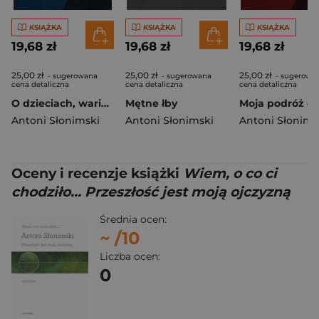
KSIĄŻKA
KSIĄŻKA
KSIĄŻKA
19,68 zł
19,68 zł
19,68 zł
25,00 zł
25,00 zł
25,00 zł
- sugerowana
- sugerowana
- sugerowa
cena detaliczna
cena detaliczna
cena detaliczna
O dzieciach, wariatach i grafomanach
Mętne łby
Antoni Słonimski
Antoni Słonimski
Antoni Słonims
Oceny i recenzje książki
Wiem, o co ci
chodziło... Przeszłość jest moją ojczyzną
Średnia ocen:
~
/10
Liczba ocen:
0