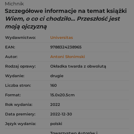
Michnik
Szczegółowe informacje na temat książki
Wiem, o co ci chodziło... Przeszłość jest
moją ojczyzną
Wydawnictwo:
Universitas
EAN:
9788324238965
Autor:
Antoni Słonimski
Rodzaj oprawy:
Okładka twarda z obwolutą
Wydanie:
drugie
Liczba stron:
160
Format:
15.0x20.5cm
Rok wydania:
2022
Data premiery:
2022-12-30
Język wydania:
polski
Towarzystwo Autorów i