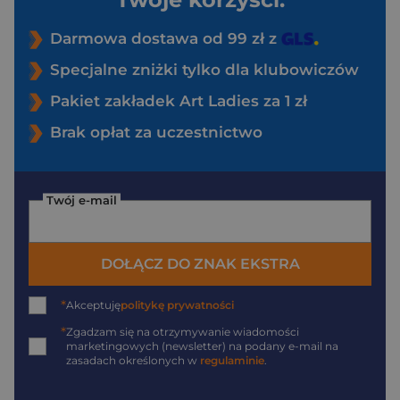
Darmowa dostawa od 99 zł z
Specjalne zniżki tylko dla klubowiczów
Pakiet zakładek Art Ladies za 1 zł
Brak opłat za uczestnictwo
Twój e-mail
DOŁĄCZ DO ZNAK EKSTRA
*
Akceptuję
politykę prywatności
*
Zgadzam się na otrzymywanie wiadomości
marketingowych (newsletter) na podany
e-mail
na
zasadach określonych w
regulaminie
.