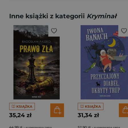
Inne książki z kategorii
Kryminał
KSIĄŻKA
KSIĄŻKA
35,24 zł
31,34 zł
44,99 zł
52,90 zł
- sugerowana cena
- sugerowana cena