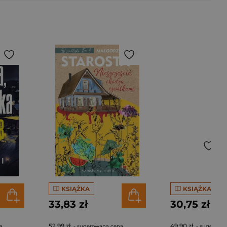
KSIĄŻKA
KSIĄŻKA
33,83 zł
30,75 zł
52,99 zł
49,90 zł
a
- sugerowana cena
- sugerowa