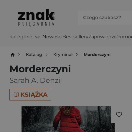
Kategorie
Nowości
Bestsellery
Zapowiedzi
Promo
Katalog
Kryminał
Morderczyni
Morderczyni
Sarah A. Denzil
KSIĄŻKA