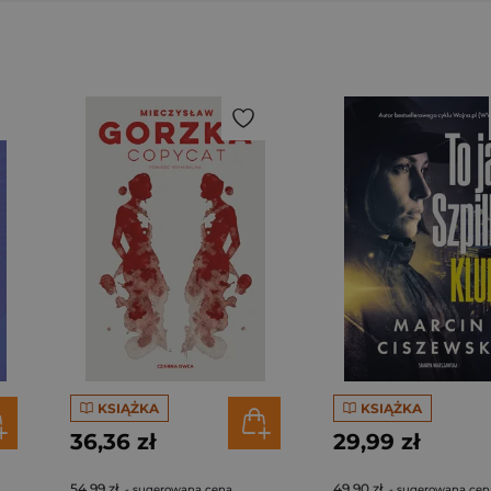
KSIĄŻKA
KSIĄŻKA
36,36 zł
29,99 zł
54,99 zł
49,90 zł
- sugerowana cena
- sugerowana cen