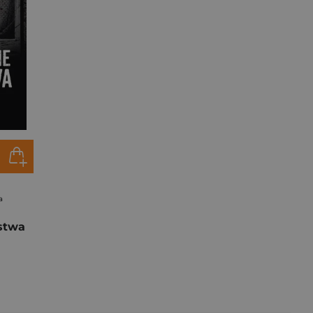
a
stwa