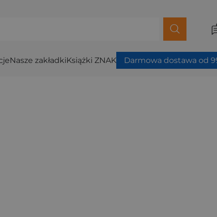
cje
Nasze zakładki
Książki ZNAK
Darmowa dostawa od 99