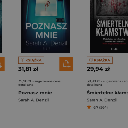
KSIĄŻKA
KSIĄŻKA
31,81 zł
29,94 zł
39,90 zł
39,90 zł
- sugerowana cena
- sugerowana cen
detaliczna
detaliczna
Poznasz mnie
Śmiertelne kłam
Sarah A. Denzil
Sarah A. Denzil
6,7 (564)