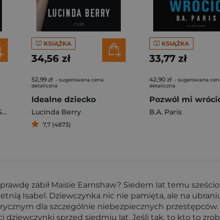
KSIĄŻKA
KSIĄŻKA
34,56 zł
33,77 zł
52,99 zł
42,90 zł
- sugerowana cena
- sugerowana cen
detaliczna
detaliczna
Idealne dziecko
Pozwól mi wróci
 Darda
Lucinda Berry
B.A. Paris
7,7 (4873)
 naprawdę zabił Maisie Earnshaw? Siedem lat temu sześci
tnią Isabel. Dziewczynka nic nie pamięta, ale na ubraniu
rycznym dla szczególnie niebezpiecznych przestępców. P
 dziewczynki sprzed siedmiu lat. Jeśli tak, to kto to zrob