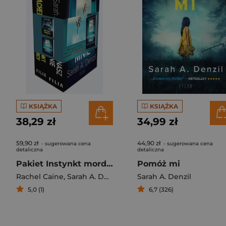
KSIĄŻKA
KSIĄŻKA
38,29 zł
34,99 zł
59,90 zł
44,90 zł
- sugerowana cena
- sugerowana cena
detaliczna
detaliczna
Pakiet Instynkt mordercy / Poznasz mnie
Pomóż mi
Rachel Caine
,
Sarah A. Denzil
Sarah A. Denzil
5,0 (1)
6,7 (326)