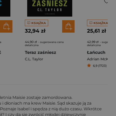
KSIĄŻKA
KSIĄŻKA
32,94 zł
25,61 zł
44,90 zł
42,99 zł
a
- sugerowana cena
- sugerowa
detaliczna
detaliczna
ć
Teraz zaśniesz
Łańcuch
C.L. Taylor
Adrian McKinty
6,9 (1723)
oletnia Maisie zostaje zamordowana.
 i dłoniach ma krew Maisie. Sąd skazuje ją za
oznaje Isabel i spędza z nią dużo czasu. Wkrótce
ił? I czy da się zwrócić młodej dziewczynie