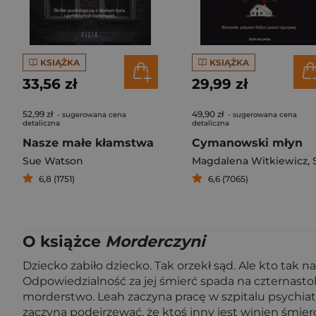
KSIĄŻKA
KSIĄŻKA
33,56 zł
29,99 zł
52,99 zł
49,90 zł
- sugerowana cena
- sugerowana cena
detaliczna
detaliczna
Nasze małe kłamstwa
Cymanowski młyn
Sue Watson
Magdalena Witkiewicz
,
Stefan
6,8 (1751)
6,6 (7065)
O książce
Morderczyni
Dziecko zabiło dziecko. Tak orzekł sąd. Ale kto tak
Odpowiedzialność za jej śmierć spada na czternastole
morderstwo. Leah zaczyna pracę w szpitalu psychiat
zaczyna podejrzewać, że ktoś inny jest winien śmierci