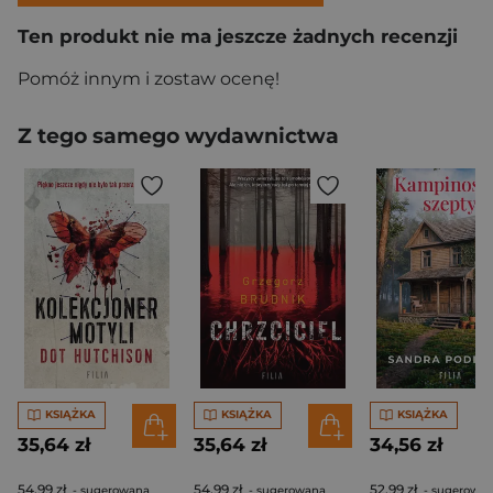
Ten produkt nie ma jeszcze żadnych recenzji
Pomóż innym i zostaw ocenę!
Z tego samego wydawnictwa
KSIĄŻKA
KSIĄŻKA
KSIĄŻKA
35,64 zł
35,64 zł
34,56 zł
54,99 zł
54,99 zł
52,99 zł
- sugerowana
- sugerowana
- sugerowa