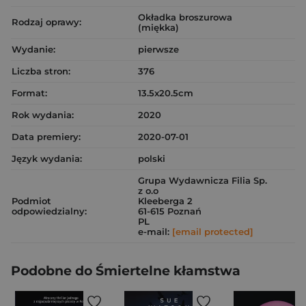
Okładka broszurowa
Rodzaj oprawy:
(miękka)
Wydanie:
pierwsze
Liczba stron:
376
Format:
13.5x20.5cm
Rok wydania:
2020
Data premiery:
2020-07-01
Język wydania:
polski
Grupa Wydawnicza Filia Sp.
z o.o
Podmiot
Kleeberga 2
odpowiedzialny:
61-615 Poznań
PL
e-mail:
[email protected]
Podobne do Śmiertelne kłamstwa