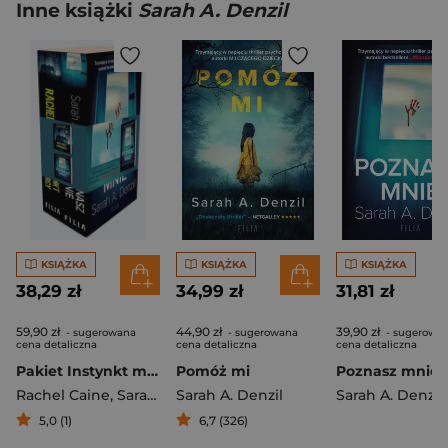
Inne książki
Sarah A. Denzil
KSIĄŻKA
KSIĄŻKA
KSIĄŻKA
38,29 zł
34,99 zł
31,81 zł
59,90 zł
44,90 zł
39,90 zł
- sugerowana
- sugerowana
- sugerowa
cena detaliczna
cena detaliczna
cena detaliczna
Pakiet Instynkt mordercy / Poznasz mnie
Pomóż mi
Poznasz mnie
Rachel Caine
,
Sarah A. Denzil
Sarah A. Denzil
Sarah A. Denzil
5,0 (1)
6,7 (326)