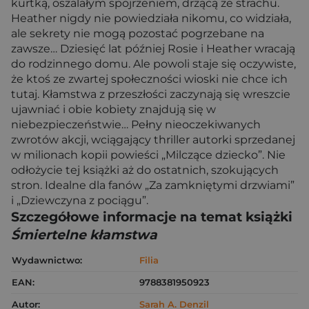
kurtką, oszalałym spojrzeniem, drżącą ze strachu.
Heather nigdy nie powiedziała nikomu, co widziała,
ale sekrety nie mogą pozostać pogrzebane na
zawsze… Dziesięć lat później Rosie i Heather wracają
do rodzinnego domu. Ale powoli staje się oczywiste,
że ktoś ze zwartej społeczności wioski nie chce ich
tutaj. Kłamstwa z przeszłości zaczynają się wreszcie
ujawniać i obie kobiety znajdują się w
niebezpieczeństwie… Pełny nieoczekiwanych
zwrotów akcji, wciągający thriller autorki sprzedanej
w milionach kopii powieści „Milczące dziecko”. Nie
odłożycie tej książki aż do ostatnich, szokujących
stron. Idealne dla fanów „Za zamkniętymi drzwiami”
i „Dziewczyna z pociągu”.
Szczegółowe informacje na temat książki
Śmiertelne kłamstwa
Wydawnictwo:
Filia
EAN:
9788381950923
Autor:
Sarah A. Denzil