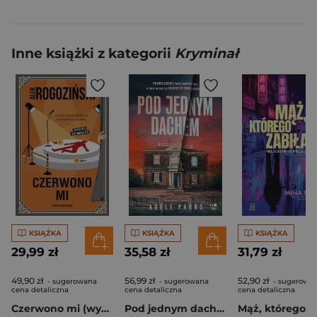
Inne książki z kategorii
Kryminał
KSIĄŻKA
KSIĄŻKA
KSIĄŻKA
29,99 zł
35,58 zł
31,79 zł
49,90 zł
56,99 zł
52,90 zł
- sugerowana
- sugerowana
- sugerowa
cena detaliczna
cena detaliczna
cena detaliczna
Czerwono mi (wydanie rozszerzone)
Pod jednym dachem
Mąż, którego z