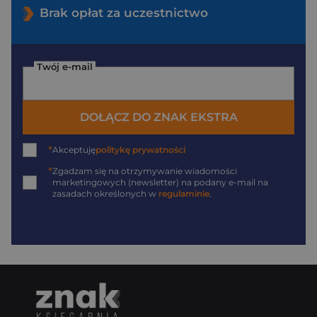
Brak opłat za uczestnictwo
Twój e-mail
DOŁĄCZ DO ZNAK EKSTRA
*
Akceptuję
politykę prywatności
*
Zgadzam się na otrzymywanie wiadomości
marketingowych (newsletter) na podany
e-mail
na
zasadach określonych w
regulaminie
.