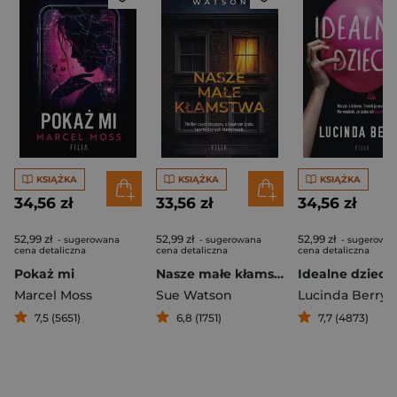
KSIĄŻKA
KSIĄŻKA
KSIĄŻKA
34,56 zł
33,56 zł
34,56 zł
52,99 zł
52,99 zł
52,99 zł
- sugerowana
- sugerowana
- sugerowa
cena detaliczna
cena detaliczna
cena detaliczna
Pokaż mi
Nasze małe kłamstwa
Idealne dzieck
Marcel Moss
Sue Watson
Lucinda Berry
7,5 (5651)
6,8 (1751)
7,7 (4873)