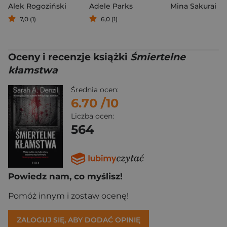
Alek Rogoziński
Adele Parks
Mina Sakurai
7,0 (1)
6,0 (1)
Oceny i recenzje książki
Śmiertelne
kłamstwa
Średnia ocen:
6.70
/10
Liczba ocen:
564
Powiedz nam, co myślisz!
Pomóż innym i zostaw ocenę!
ZALOGUJ SIĘ, ABY DODAĆ OPINIĘ