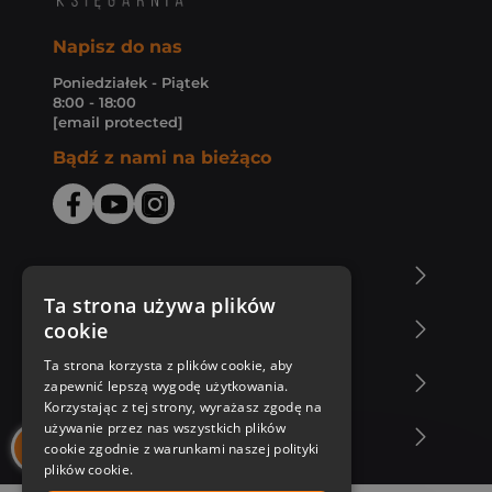
Napisz do nas
Poniedziałek - Piątek
8:00 - 18:00
[email protected]
Bądź z nami na bieżąco
O Księgarni Znak
Ta strona używa plików
cookie
Zakupy u nas
Ta strona korzysta z plików cookie, aby
Nasza oferta
zapewnić lepszą wygodę użytkowania.
Korzystając z tej strony, wyrażasz zgodę na
używanie przez nas wszystkich plików
Nasi autorzy
cookie zgodnie z warunkami naszej polityki
plików cookie.