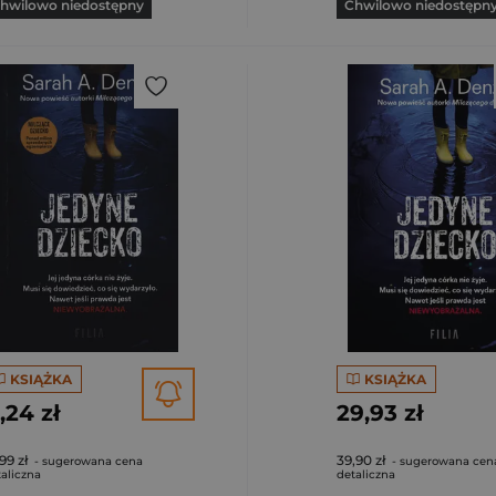
hwilowo niedostępny
Chwilowo niedostępn
KSIĄŻKA
KSIĄŻKA
1,24 zł
29,93 zł
99 zł
39,90 zł
- sugerowana cena
- sugerowana cen
aliczna
detaliczna