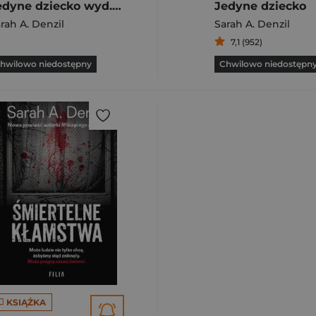
Jedyne dziecko wyd. kieszonkowe
Jedyne dziecko
rah A. Denzil
Sarah A. Denzil
7,1 (952)
hwilowo niedostępny
Chwilowo niedostępn
KSIĄŻKA