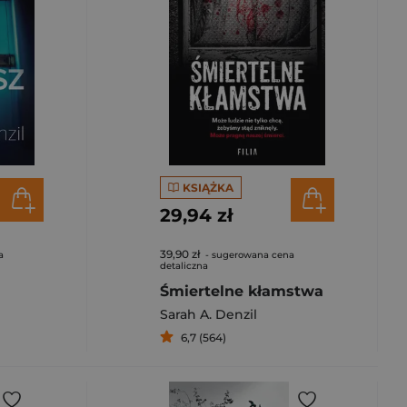
KSIĄŻKA
29,94 zł
39,90 zł
a
- sugerowana cena
detaliczna
Śmiertelne kłamstwa
Sarah A. Denzil
6,7 (564)