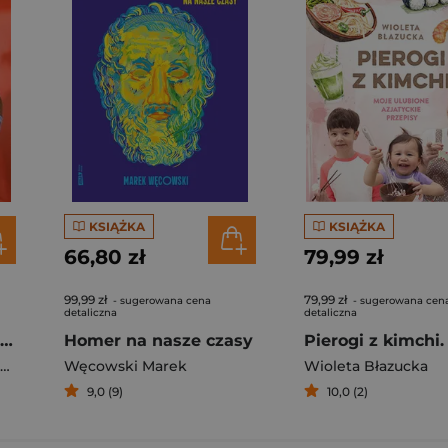
KSIĄŻKA
KSIĄŻKA
66,80 zł
79,99 zł
99,99 zł
79,99 zł
- sugerowana cena
- sugerowana cen
detaliczna
detaliczna
Rafał Majka. Zawsze z przodu. Rozmawia Tomasz Kalemba - książka z autografem
Homer na nasze czasy
Węcowski Marek
Wioleta Błazucka
9,0 (9)
10,0 (2)