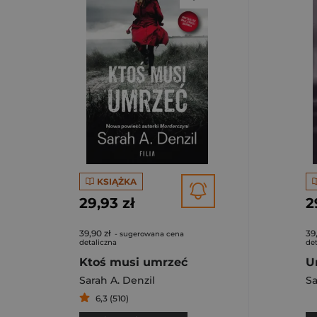
KSIĄŻKA
29,93 zł
2
39,90 zł
39
- sugerowana cena
detaliczna
det
Ktoś musi umrzeć
U
Sarah A. Denzil
Sa
6,3 (510)