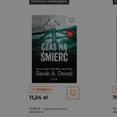
Chwilowo niedostępny
C
KSIĄŻKA
11,24 zł
1
14,99 zł
14,
- sugerowana cena
detaliczna
det