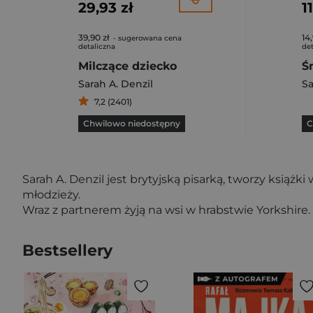
29,93 zł
1
39,90 zł
14,
- sugerowana cena
detaliczna
det
Milczące dziecko
Sarah A. Denzil
Sa
7,2 (2401)
Chwilowo niedostępny
C
Sarah A. Denzil jest brytyjską pisarką, tworzy książ
młodzieży.
Wraz z partnerem żyją na wsi w hrabstwie Yorkshire.
Bestsellery