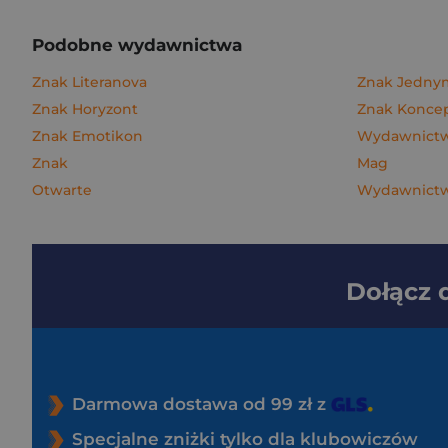
Podobne wydawnictwa
Znak Literanova
Znak Jedn
Znak Horyzont
Znak Konce
Znak Emotikon
Wydawnictwo
Znak
Mag
Otwarte
Wydawnictw
Dołącz
Darmowa dostawa od 99 zł z
Specjalne zniżki tylko dla klubowiczów