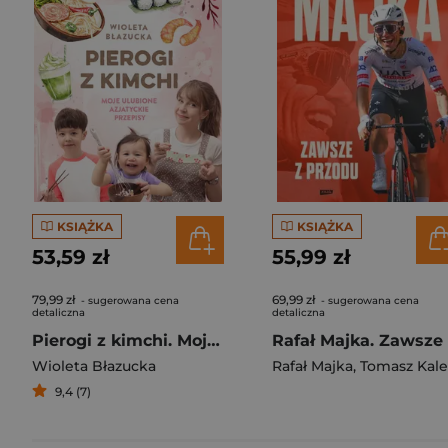
KSIĄŻKA
KSIĄŻKA
53,59 zł
55,99 zł
79,99 zł
69,99 zł
- sugerowana cena
- sugerowana cena
detaliczna
detaliczna
Pierogi z kimchi. Moje ulubione azjatyckie przepisy
Wioleta Błazucka
Rafał Majka
,
Tomasz Kalemba
9,4 (7)