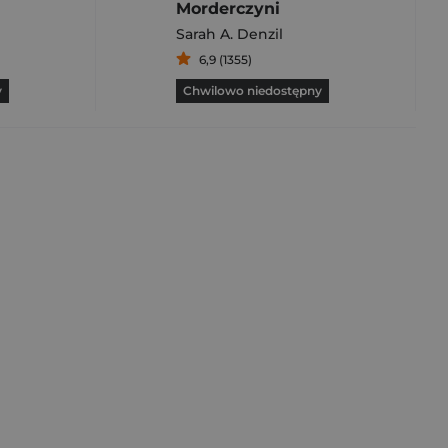
Morderczyni
Sarah A. Denzil
6,9 (1355)
y
Chwilowo niedostępny