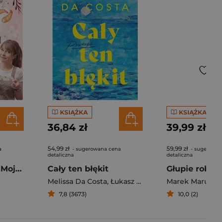
KSIĄŻKA
KSIĄŻKA
36,84 zł
39,99 zł
54,99 zł
59,99 zł
a
- sugerowana cena
- sugerowan
detaliczna
detaliczna
Pierogi z kimchi. Moje ulubione azjatyckie przepisy - książka z autografem
Cały ten błękit
Melissa Da Costa
,
Łukasz Müller
Marek Maruszc
7,8 (3673)
10,0 (2)