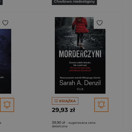
y
Chwilowo niedostępny
KSIĄŻKA
29,93 zł
39,90 zł
a
- sugerowana cena
detaliczna