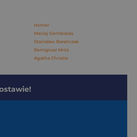
Homer
Maciej Siembieda
Stanisław Barańczak
Remigiusz Mróz
Agatha Christie
dostawie!