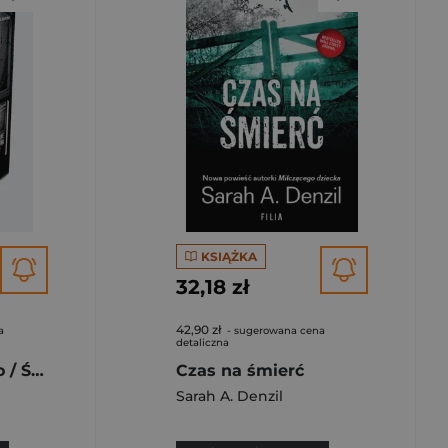
KSIĄŻKA
32,18 zł
42,90 zł
a
- sugerowana cena
detaliczna
Uratować dziecko / Śmiertelne kłamstwa Pakiet
Czas na śmierć
Sarah A. Denzil