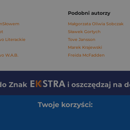
Podobni autorzy
ymSłowem
Małgorzata Oliwia Sobczak
pt
Sławek Gortych
 Literackie
Tove Jansson
Marek Krajewski
o W.A.B.
Freida McFadden
 do
Znak
i oszczędzaj na 
Twoje korzyści: