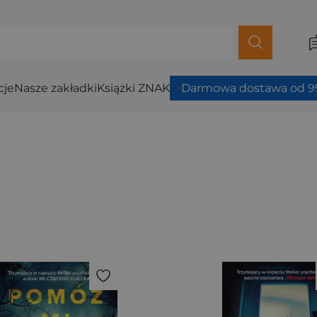
cje
Nasze zakładki
Książki ZNAK
Darmowa dostawa od 99