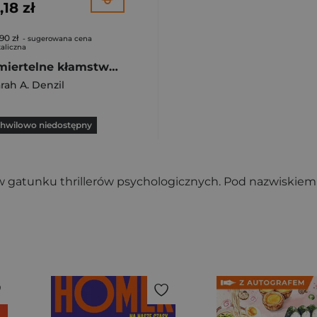
1,18 zł
90 zł
- sugerowana cena
aliczna
Śmiertelne kłamstwa wyd. kieszonkowe
rah A. Denzil
hwilowo niedostępny
ki w gatunku thrillerów psychologicznych. Pod nazwiskiem