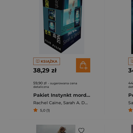
KSIĄŻKA
38,29 zł
3
59,90 zł
44
- sugerowana cena
detaliczna
det
Pakiet Instynkt mordercy / Poznasz mnie
P
Rachel Caine
,
Sarah A. Denzil
Sa
5,0 (1)