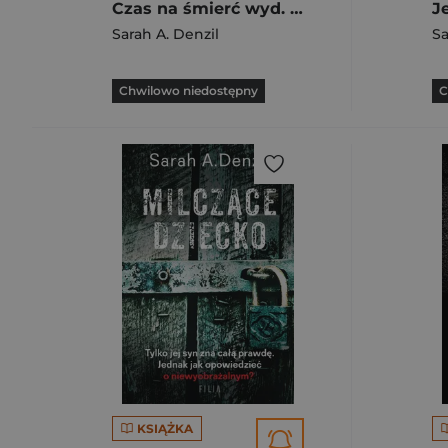
Czas na śmierć wyd. kieszonkowe
Sarah A. Denzil
Sa
Chwilowo niedostępny
C
KSIĄŻKA