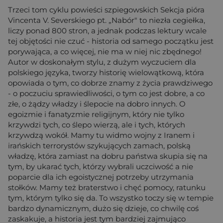
Trzeci tom cyklu powieści szpiegowskich Sekcja pióra
Vincenta V. Severskiego pt. „Nabór" to niezła cegiełka,
liczy ponad 800 stron, a jednak podczas lektury wcale
tej objętości nie czuć - historia od samego początku jest
porywająca, a co więcej, nie ma w niej nic zbędnego!
Autor w doskonałym stylu, z dużym wyczuciem dla
polskiego języka, tworzy historię wielowątkową, która
opowiada o tym, co dobrze znamy z życia prawdziwego
- o poczuciu sprawiedliwości, o tym co jest dobre, a co
złe, o żądzy władzy i ślepocie na dobro innych. O
egoizmie i fanatyzmie religijnym, który nie tylko
krzywdzi tych, co ślepo wierzą, ale i tych, których
krzywdzą wokół. Mamy tu widmo wojny z Iranem i
irańskich terrorystów szykujących zamach, polską
władzę, która zamiast na dobru państwa skupia się na
tym, by ukarać tych, którzy wybrali uczciwość a nie
poparcie dla ich egoistycznej potrzeby utrzymania
stołków. Mamy też braterstwo i chęć pomocy, ratunku
tym, którym tylko się da. To wszystko toczy się w tempie
bardzo dynamicznym, dużo się dzieje, co chwilę coś
zaskakuje, a historia jest tym bardziej zajmująco