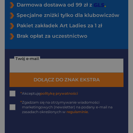
Darmowa dostawa od 99 zł z
Specjalne zniżki tylko dla klubowiczów
Pakiet zakładek Art Ladies za 1 zł
Brak opłat za uczestnictwo
Twój e-mail
DOŁĄCZ DO ZNAK EKSTRA
*
Akceptuję
politykę prywatności
*
Zgadzam się na otrzymywanie wiadomości
marketingowych (newsletter) na podany
e-mail
na
zasadach określonych w
regulaminie
.