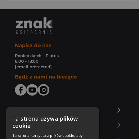
Napisz do nas
Poniedziałek - Piątek
8:00 - 18:00
[email protected]
Bądź z nami na bieżąco
O Księgarni Znak
Ta strona używa plików
cookie
Zakupy u nas
Ta strona korzysta z plików cookie, aby