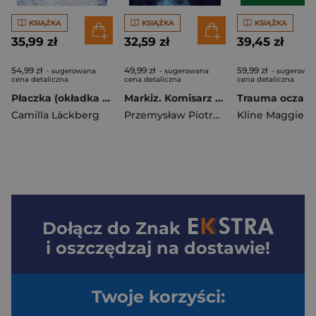
KSIĄŻKA
KSIĄŻKA
KSIĄŻKA
35,99 zł
32,59 zł
39,45 zł
54,99 zł
49,99 zł
59,99 zł
- sugerowana
- sugerowana
- sugerowa
cena detaliczna
cena detaliczna
cena detaliczna
Płaczka (okładka miękka)
Markiz. Komisarz Igor Brudny. Tom 9
Camilla Läckberg
Przemysław Piotrowski
Kline Maggie
Dołącz do
Znak
i oszczędzaj na dostawie!
Twoje korzyści: