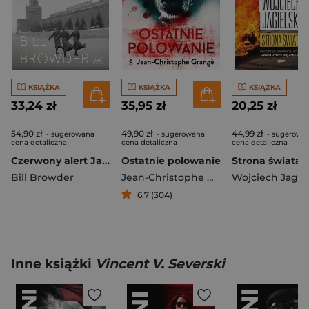
KSIĄŻKA
KSIĄŻKA
KSIĄŻKA
33,24 zł
35,95 zł
20,25 zł
54,90 zł
49,90 zł
44,99 zł
- sugerowana
- sugerowana
- sugerowa
cena detaliczna
cena detaliczna
cena detaliczna
Czerwony alert Jak zostałem wrogiem numer jeden Putina
Ostatnie polowanie
Bill Browder
Jean-Christophe Grange
Wojciech Jagiel
6,7 (304)
Inne książki
Vincent V. Severski