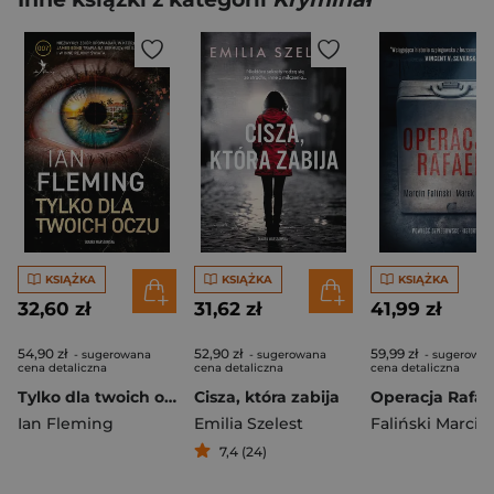
KSIĄŻKA
KSIĄŻKA
KSIĄŻKA
32,60 zł
31,62 zł
41,99 zł
54,90 zł
52,90 zł
59,99 zł
- sugerowana
- sugerowana
- sugerowa
cena detaliczna
cena detaliczna
cena detaliczna
Tylko dla twoich oczu
Cisza, która zabija
Operacja Rafae
Ian Fleming
Emilia Szelest
Faliński Marcin
7,4 (24)