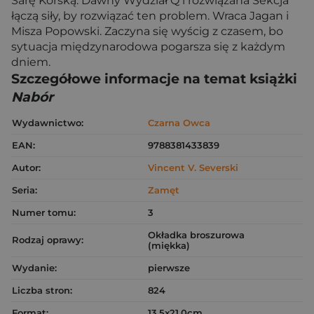
Sarę Korską. Dawny Wydział Q i rozwiązana Sekcja
łączą siły, by rozwiązać ten problem. Wraca Jagan i
Misza Popowski. Zaczyna się wyścig z czasem, bo
sytuacja międzynarodowa pogarsza się z każdym
dniem.
Szczegółowe informacje na temat książki
Nabór
Wydawnictwo:
Czarna Owca
EAN:
9788381433839
Autor:
Vincent V. Severski
Seria:
Zamęt
Numer tomu:
3
Okładka broszurowa
Rodzaj oprawy:
(miękka)
Wydanie:
pierwsze
Liczba stron:
824
Format:
13.5x21.0cm