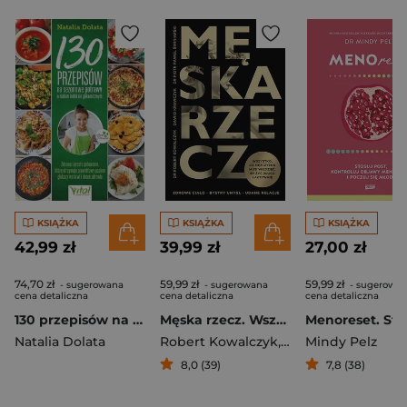
KSIĄŻKA
KSIĄŻKA
KSIĄŻKA
42,99 zł
39,99 zł
27,00 zł
74,70 zł
59,99 zł
59,99 zł
- sugerowana
- sugerowana
- sugerowa
cena detaliczna
cena detaliczna
cena detaliczna
130 przepisów na sezonowe potrawy o niskim indeksie glikemicznym. Zdrowe i proste gotowanie, które utrzymuje prawidłowy poziom glukozy we krwi i dobre zdrowie
Męska rzecz. Wszystko, co mężczyzna musi wiedzieć, by żyć długo i aktywnie
Natalia Dolata
Robert Kowalczyk
,
Dawid Krawczyk
Mindy Pelz
,
P
8,0 (39)
7,8 (38)