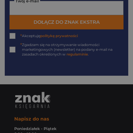
Twój e-mail
DOŁĄCZ DO ZNAK EKSTRA
*
Akceptuję
politykę prywatności
*
Zgadzam się na otrzymywanie wiadomości
marketingowych (newsletter) na podany
e-mail
na
zasadach określonych w
regulaminie
.
Napisz do nas
Poniedziałek - Piątek