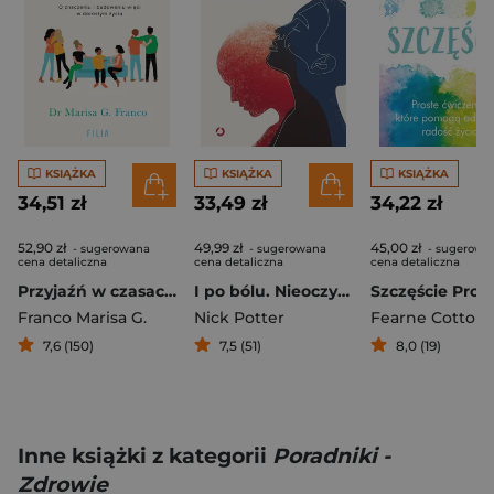
KSIĄŻKA
KSIĄŻKA
KSIĄŻKA
34,51 zł
33,49 zł
34,22 zł
52,90 zł
49,99 zł
45,00 zł
- sugerowana
- sugerowana
- sugerowa
cena detaliczna
cena detaliczna
cena detaliczna
Przyjaźń w czasach samotności O znaczeniu i budowaniu więzi w dorosłym życiu
I po bólu. Nieoczywiste źródła bólu i sposoby na jego przezwyciężenie
Franco Marisa G.
Nick Potter
Fearne Cotton
7,6 (150)
7,5 (51)
8,0 (19)
Inne książki z kategorii
Poradniki -
Zdrowie