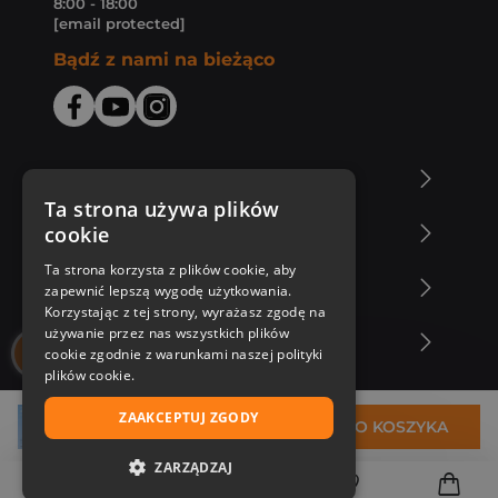
8:00 - 18:00
[email protected]
Bądź z nami na bieżąco
O Księgarni Znak
Ta strona używa plików
cookie
Zakupy u nas
Ta strona korzysta z plików cookie, aby
Nasza oferta
zapewnić lepszą wygodę użytkowania.
Korzystając z tej strony, wyrażasz zgodę na
używanie przez nas wszystkich plików
Nasi autorzy
cookie zgodnie z warunkami naszej polityki
plików cookie.
ZAAKCEPTUJ ZGODY
38,99 zł
DO KOSZYKA
ZARZĄDZAJ