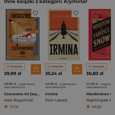
Inne książki z kategorii
Kryminał
KSIĄŻKA
KSIĄŻKA
KSIĄŻKA
29,99 zł
35,24 zł
30,83 zł
49,90 zł
44,99 zł
44,99 zł
- sugerowana
- sugerowana
- sugerowa
cena detaliczna
cena detaliczna
cena detaliczna
Czerwono mi (wydanie rozszerzone)
Irmina
Alek Rogoziński
Piotr Lasota
Nightingale Ma
7,0 (1)
6,6 (5)