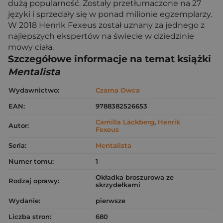
dużą popularność. Zostały przetłumaczone na 27
języki i sprzedały się w ponad milionie egzemplarzy.
W 2018 Henrik Fexeus został uznany za jednego z
najlepszych ekspertów na świecie w dziedzinie
mowy ciała.
Szczegółowe informacje na temat książki
Mentalista
Wydawnictwo:
Czarna Owca
EAN:
9788382526653
Camilla Läckberg
,
Henrik
Autor:
Fexeus
Seria:
Mentalista
Numer tomu:
1
Okładka broszurowa ze
Rodzaj oprawy:
skrzydełkami
Wydanie:
pierwsze
Liczba stron:
680