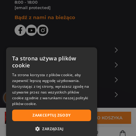
8:00 - 18:00
[email protected]
Bądź z nami na bieżąco
O Księgarni Znak
Ta strona używa plików
cookie
Zakupy u nas
Ta strona korzysta z plików cookie, aby
Nasza oferta
zapewnić lepszą wygodę użytkowania.
Korzystając z tej strony, wyrażasz zgodę na
używanie przez nas wszystkich plików
Nasi autorzy
cookie zgodnie z warunkami naszej polityki
plików cookie.
ZAAKCEPTUJ ZGODY
38,99 zł
DO KOSZYKA
ZARZĄDZAJ