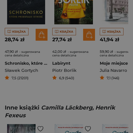
KSIĄŻKA
KSIĄŻKA
KSIĄŻKA
28,74 zł
27,74 zł
41,94 zł
47,90 zł
42,00 zł
59,90 zł
- sugerowana
- sugerowana
- sugerowa
cena detaliczna
cena detaliczna
cena detaliczna
Schronisko, które przestało istnieć
Labirynt
Sławek Gortych
Piotr Borlik
Julia Navarro
7,5 (21201)
6,9 (540)
7,1 (146)
Inne książki
Camilla Läckberg, Henrik
Fexeus