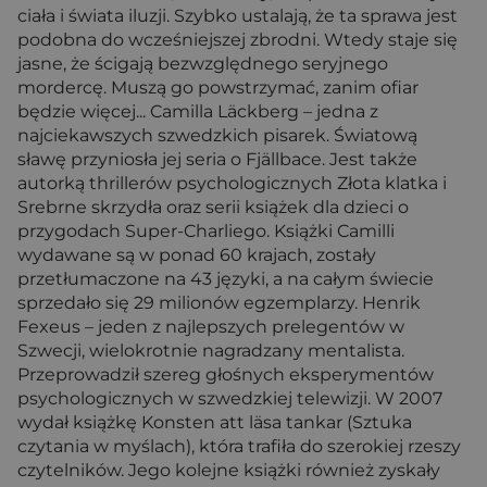
ciała i świata iluzji. Szybko ustalają, że ta sprawa jest
podobna do wcześniejszej zbrodni. Wtedy staje się
jasne, że ścigają bezwzględnego seryjnego
mordercę. Muszą go powstrzymać, zanim ofiar
będzie więcej... Camilla Läckberg – jedna z
najciekawszych szwedzkich pisarek. Światową
sławę przyniosła jej seria o Fjällbace. Jest także
autorką thrillerów psychologicznych Złota klatka i
Srebrne skrzydła oraz serii książek dla dzieci o
przygodach Super-Charliego. Książki Camilli
wydawane są w ponad 60 krajach, zostały
przetłumaczone na 43 języki, a na całym świecie
sprzedało się 29 milionów egzemplarzy. Henrik
Fexeus – jeden z najlepszych prelegentów w
Szwecji, wielokrotnie nagradzany mentalista.
Przeprowadził szereg głośnych eksperymentów
psychologicznych w szwedzkiej telewizji. W 2007
wydał książkę Konsten att läsa tankar (Sztuka
czytania w myślach), która trafiła do szerokiej rzeszy
czytelników. Jego kolejne książki również zyskały