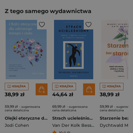
Z tego samego wydawnictwa
KSIĄŻKA
KSIĄŻKA
KSIĄŻKA
38,99 zł
44,64 zł
38,99 zł
59,99 zł
69,99 zł
59,99 zł
- sugerowana
- sugerowana
- sugerowa
cena detaliczna
cena detaliczna
cena detaliczna
Olejki eteryczne dla zdrowego mózgu
Strach ucieleśniony. Mózg, umysł i ciało w terapii traumy wyd. 2026
Jodi Cohen
Van Der Kolk Bessel
10,0 (1)