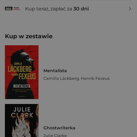
Kup teraz, zapłać za
30 dni
Kup w zestawie
Mentalista
Camilla Läckberg
,
Henrik Fexeus
Ghostwriterka
Julie Clarke