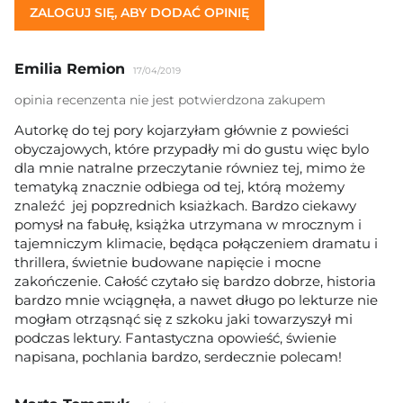
ZALOGUJ SIĘ, ABY DODAĆ OPINIĘ
Emilia Remion
17/04/2019
opinia recenzenta nie jest potwierdzona zakupem
Autorkę do tej pory kojarzyłam głównie z powieści
obyczajowych, które przypadły mi do gustu więc bylo
dla mnie natralne przeczytanie równiez tej, mimo że
tematyką znacznie odbiega od tej, którą możemy
znaleźć jej popzrednich ksiażkach. Bardzo ciekawy
pomysł na fabułę, książka utrzymana w mrocznym i
tajemniczym klimacie, będąca połączeniem dramatu i
thrillera, świetnie budowane napięcie i mocne
zakończenie. Całość czytało się bardzo dobrze, historia
bardzo mnie wciągnęła, a nawet długo po lekturze nie
mogłam otrząsnąć się z szkoku jaki towarzyszył mi
podczas lektury. Fantastyczna opowieść, świenie
napisana, pochlania bardzo, serdecznie polecam!