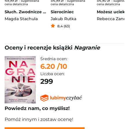
49,99 zł
54,99 zł
54,90 zł
- sugerowana
- sugerowana
- sugerowa
cena detaliczna
cena detaliczna
cena detaliczna
Słuch. Zwodnicze zmysły. Tom 2
Sierociniec
Możesz ucieka
Magda Stachula
Jakub Rutka
Rebecca Zanett
8,4 (63)
Oceny i recenzje książki
Nagranie
Średnia ocen:
6.20
/10
Liczba ocen:
299
Powiedz nam, co myślisz!
Pomóż innym i zostaw ocenę!