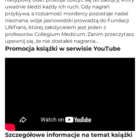
uważnie śledzi każdy ich ruch. Gdy nagrań
przybywa, a tożsamość mordercy pozostaje nadal
nieznana, wizje jasnowidzki prowadzą do Fundacji
LifeTrans, której założycielem jest jeden z
profesorów Collegium Medicum. Zanim przeczytasz,
upewnij się, że nie dostałeś nagrania…
Promocja książki w serwisie YouTube
Szczegółowe informacje na temat książki