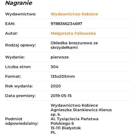
Nagranie
Wydawnictwo:
Wydawnictwo Kobiece
EAN:
9788366234697
Autor:
Małgorzata Falkowska
Okładka broszurowa ze
Rodzaj oprawy:
skrzydełkami
Wydanie:
pierwsze
Liczba stron:
304
Format:
135x205mm
Rok wydania:
2020
Data premiery:
2019-05-15
Wydawnictwo Kobiece
Agnieszka Stankiewicz-Kierus
sp. k.
Podmiot
Al. Tysiąclecia Państwa
odpowiedzialny:
Polskiego 6
15-111 Białystok
PL