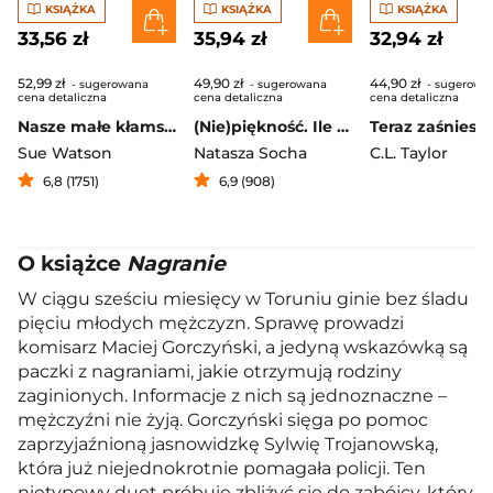
KSIĄŻKA
KSIĄŻKA
KSIĄŻKA
33,56 zł
35,94 zł
32,94 zł
52,99 zł
49,90 zł
44,90 zł
- sugerowana
- sugerowana
- sugerowa
cena detaliczna
cena detaliczna
cena detaliczna
Nasze małe kłamstwa
(Nie)piękność. Ile jest warta Twoja uroda?
Teraz zaśniesz
Sue Watson
Natasza Socha
C.L. Taylor
6,8 (1751)
6,9 (908)
O książce
Nagranie
W ciągu sześciu miesięcy w Toruniu ginie bez śladu
pięciu młodych mężczyzn. Sprawę prowadzi
komisarz Maciej Gorczyński, a jedyną wskazówką są
paczki z nagraniami, jakie otrzymują rodziny
zaginionych. Informacje z nich są jednoznaczne –
mężczyźni nie żyją. Gorczyński sięga po pomoc
zaprzyjaźnioną jasnowidzkę Sylwię Trojanowską,
która już niejednokrotnie pomagała policji. Ten
nietypowy duet próbuje zbliżyć się do zabójcy, który