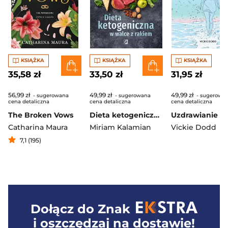
KSIĄŻKA
KSIĄŻKA
KSIĄŻKA
35,58 zł
33,50 zł
31,95 zł
56,99 zł
49,99 zł
49,99 zł
- sugerowana
- sugerowana
- sugerowa
cena detaliczna
cena detaliczna
cena detaliczna
The Broken Vows
Dieta ketogeniczna w walce z rakiem Plan leczenia terapią ketogeniczną
Catharina Maura
Miriam Kalamian
Vickie Dodd
7,1 (195)
Dołącz do
Znak
i oszczędzaj na dostawie!