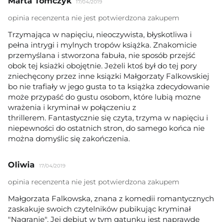
Marta Tomczyk
17/04/2019
opinia recenzenta nie jest potwierdzona zakupem
Trzymająca w napięciu, nieoczywista, błyskotliwa i
pełna intrygi i mylnych tropów książka. Znakomicie
przemyślana i stworzona fabuła, nie sposób przejść
obok tej ksiażki obojętnie. Jeżeli ktoś był do tej pory
zniechęcony przez inne ksiązki Małgorzaty Falkowskiej
bo nie trafiały w jego gusta to ta książka zdecydowanie
może przypaść do gustu osobom, które lubią mozne
wrażenia i kryminał w połączeniu z
thrillerem. Fantastycznie się czyta, trzyma w napięciu i
niepewności do ostatnich stron, do samego końca nie
można domyślic się zakończenia.
Oliwia
17/04/2019
opinia recenzenta nie jest potwierdzona zakupem
Małgorzata Falkowska, znana z komedii romantycznych
zaskakuje swoich czytelników pubikując kryminał
"Nagranie". Jej debiut w tym gatunku jest naprawdę