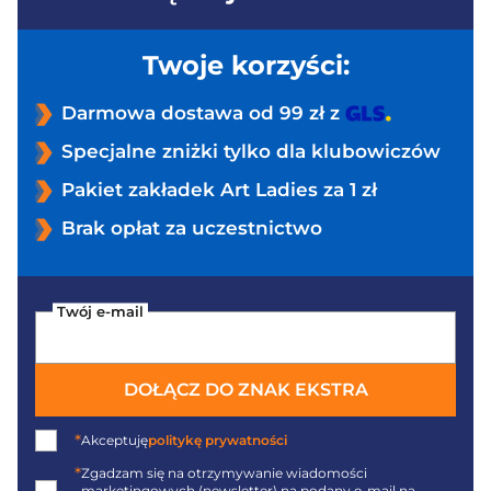
Twoje korzyści:
Darmowa dostawa od 99 zł z
Specjalne zniżki tylko dla klubowiczów
Pakiet zakładek Art Ladies za 1 zł
Brak opłat za uczestnictwo
Twój e-mail
DOŁĄCZ DO ZNAK EKSTRA
*
Akceptuję
politykę prywatności
*
Zgadzam się na otrzymywanie wiadomości
marketingowych (newsletter) na podany
e-mail
na