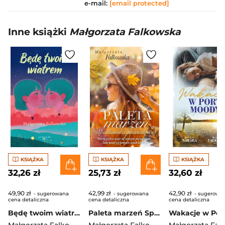
e-mail:
[email protected]
Inne książki
Małgorzata Falkowska
KSIĄŻKA
KSIĄŻKA
KSIĄŻKA
32,26 zł
25,73 zł
32,60 zł
49,90 zł
42,99 zł
42,90 zł
- sugerowana
- sugerowana
- sugerowa
cena detaliczna
cena detaliczna
cena detaliczna
Będę twoim wiatrem
Paleta marzeń Spotkanie z przeszłością