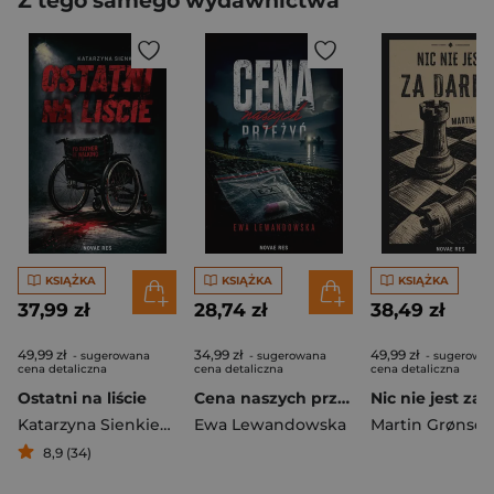
Z tego samego wydawnictwa
KSIĄŻKA
KSIĄŻKA
KSIĄŻKA
37,99 zł
28,74 zł
38,49 zł
49,99 zł
34,99 zł
49,99 zł
- sugerowana
- sugerowana
- sugerowa
cena detaliczna
cena detaliczna
cena detaliczna
Ostatni na liście
Cena naszych przeżyć
Katarzyna Sienkiewicz
Ewa Lewandowska
Martin Grønsda
8,9 (34)