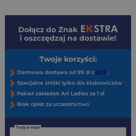
Dołącz do
Znak
i oszczędzaj na dostawie!
Twoje korzyści:
Darmowa dostawa od 99 zł z
Specjalne zniżki tylko dla klubowiczów
Pakiet zakładek Art Ladies za 1 zł
Brak opłat za uczestnictwo
Twój e-mail