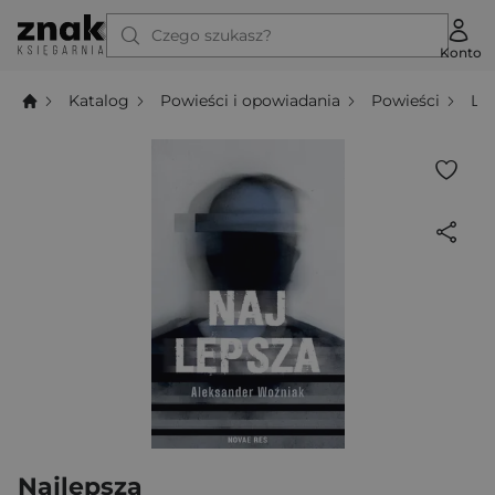
Czego szukasz?
Konto
Katalog
Powieści i opowiadania
Powieści
Li
Najlepsza