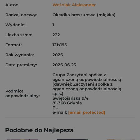
Autor:
Woźniak Aleksander
Rodzaj oprawy:
Okładka broszurowa (miękka)
Wydanie:
1
Liczba stron:
222
Format:
121x195
Rok wydania:
2026
Data premiery:
2026-06-23
Grupa Zaczytani spółka z
ograniczoną odpowiedzialnością
(dawniej: Zaczytani spółka z
ograniczoną odpowiedzialnością
Podmiot
sp.k.)
odpowiedzialny:
Świętojańska 9/4
81-368 Gdynia
PL
e-mail:
[email protected]
Podobne do Najlepsza