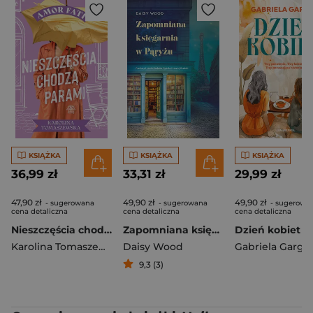
KSIĄŻKA
KSIĄŻKA
KSIĄŻKA
36,99 zł
33,31 zł
29,99 zł
47,90 zł
49,90 zł
49,90 zł
- sugerowana
- sugerowana
- sugerowa
cena detaliczna
cena detaliczna
cena detaliczna
Nieszczęścia chodzą parami. Amor fati. Tom 3
Zapomniana księgarnia w Paryżu
Dzień kobiet
Karolina Tomaszewska
Daisy Wood
Gabriela Garga
9,3 (3)