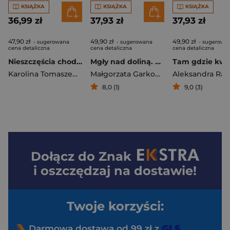
KSIĄŻKA
KSIĄŻKA
KSIĄŻKA
36,99 zł
37,93 zł
37,93 zł
47,90 zł
49,90 zł
49,90 zł
- sugerowana
- sugerowana
- sugerowa
cena detaliczna
cena detaliczna
cena detaliczna
Nieszczęścia chodzą parami. Amor fati. Tom 3
Mgły nad doliną. Saga bieszczadzka. Tom 4
Karolina Tomaszewska
Małgorzata Garkowska
Aleksandra Rak
8,0 (1)
9,0 (3)
Dołącz do
Znak
i oszczędzaj na dostawie!
Twoje korzyści:
Darmowa dostawa od 99 zł z