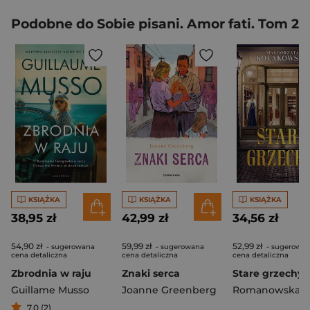
Podobne do Sobie pisani. Amor fati. Tom 2
KSIĄŻKA
KSIĄŻKA
KSIĄŻKA
38,95 zł
42,99 zł
34,56 zł
54,90 zł
59,99 zł
52,99 zł
- sugerowana
- sugerowana
- sugerowa
cena detaliczna
cena detaliczna
cena detaliczna
Zbrodnia w raju
Znaki serca
Stare grzechy
Guillame Musso
Joanne Greenberg
7,0 (2)