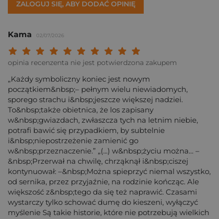
ZALOGUJ SIĘ, ABY DODAĆ OPINIĘ
Kama
02/07/2026
Twoja ocena: Beznadziejna 1/10"
Twoja ocena: Bardzo słaba 2/10"
Twoja ocena: Słaba 3/10"
Twoja ocena: Może być 4/10"
Twoja ocena: Przeciętna 5/10"
Twoja ocena: Dobra 6/10"
Twoja ocena: Bardzo dobra 7/10"
Twoja ocena: Rewelacyjna 8/10
Twoja ocena: Wybitna 9/10
Twoja ocena: Arcydzieło
opinia recenzenta nie jest potwierdzona zakupem
„Każdy symboliczny koniec jest nowym
początkiem&nbsp;– pełnym wielu niewiadomych,
sporego strachu i&nbsp;jeszcze większej nadziei.
To&nbsp;także obietnica, że los zapisany
w&nbsp;gwiazdach, zwłaszcza tych na letnim niebie,
potrafi bawić się przypadkiem, by subtelnie
i&nbsp;niepostrzeżenie zamienić go
w&nbsp;przeznaczenie.” „(...) w&nbsp;życiu można… –
&nbsp;Przerwał na chwilę, chrząknął i&nbsp;ciszej
kontynuował: –&nbsp;Można spieprzyć niemal wszystko,
od sernika, przez przyjaźnie, na rodzinie kończąc. Ale
większość z&nbsp;tego da się też naprawić. Czasami
wystarczy tylko schować dumę do kieszeni, wyłączyć
myślenie Są takie historie, które nie potrzebują wielkich