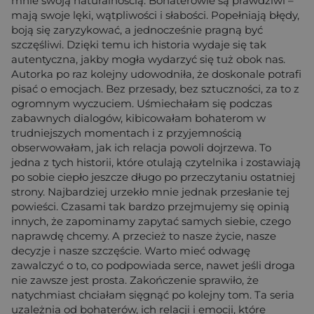
mnie swoją naturalnością. Bohaterowie są prawdziwi –
mają swoje lęki, wątpliwości i słabości. Popełniają błędy,
boją się zaryzykować, a jednocześnie pragną być
szczęśliwi. Dzięki temu ich historia wydaje się tak
autentyczna, jakby mogła wydarzyć się tuż obok nas.
Autorka po raz kolejny udowodniła, że doskonale potrafi
pisać o emocjach. Bez przesady, bez sztuczności, za to z
ogromnym wyczuciem. Uśmiechałam się podczas
zabawnych dialogów, kibicowałam bohaterom w
trudniejszych momentach i z przyjemnością
obserwowałam, jak ich relacja powoli dojrzewa. To
jedna z tych historii, które otulają czytelnika i zostawiają
po sobie ciepło jeszcze długo po przeczytaniu ostatniej
strony. Najbardziej urzekło mnie jednak przesłanie tej
powieści. Czasami tak bardzo przejmujemy się opinią
innych, że zapominamy zapytać samych siebie, czego
naprawdę chcemy. A przecież to nasze życie, nasze
decyzje i nasze szczęście. Warto mieć odwagę
zawalczyć o to, co podpowiada serce, nawet jeśli droga
nie zawsze jest prosta. Zakończenie sprawiło, że
natychmiast chciałam sięgnąć po kolejny tom. Ta seria
uzależnia od bohaterów, ich relacji i emocji, które