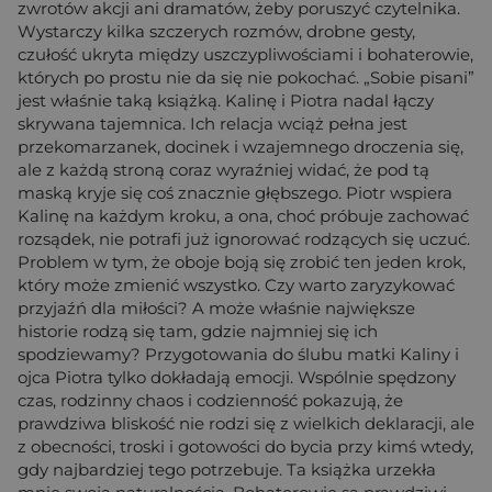
zwrotów akcji ani dramatów, żeby poruszyć czytelnika.
Wystarczy kilka szczerych rozmów, drobne gesty,
czułość ukryta między uszczypliwościami i bohaterowie,
których po prostu nie da się nie pokochać. „Sobie pisani”
jest właśnie taką książką. Kalinę i Piotra nadal łączy
skrywana tajemnica. Ich relacja wciąż pełna jest
przekomarzanek, docinek i wzajemnego droczenia się,
ale z każdą stroną coraz wyraźniej widać, że pod tą
maską kryje się coś znacznie głębszego. Piotr wspiera
Kalinę na każdym kroku, a ona, choć próbuje zachować
rozsądek, nie potrafi już ignorować rodzących się uczuć.
Problem w tym, że oboje boją się zrobić ten jeden krok,
który może zmienić wszystko. Czy warto zaryzykować
przyjaźń dla miłości? A może właśnie największe
historie rodzą się tam, gdzie najmniej się ich
spodziewamy? Przygotowania do ślubu matki Kaliny i
ojca Piotra tylko dokładają emocji. Wspólnie spędzony
czas, rodzinny chaos i codzienność pokazują, że
prawdziwa bliskość nie rodzi się z wielkich deklaracji, ale
z obecności, troski i gotowości do bycia przy kimś wtedy,
gdy najbardziej tego potrzebuje. Ta książka urzekła