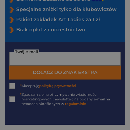
Specjalne zniżki tylko dla klubowiczów
Pakiet zakładek Art Ladies za 1 zł
Brak opłat za uczestnictwo
Twój e-mail
DOŁĄCZ DO ZNAK EKSTRA
*
Akceptuję
politykę prywatności
*
Zgadzam się na otrzymywanie wiadomości
marketingowych (newsletter) na podany
e-mail
na
zasadach określonych w
regulaminie
.