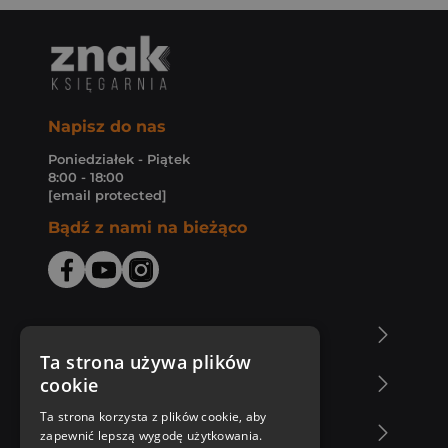
Napisz do nas
Poniedziałek - Piątek
8:00 - 18:00
[email protected]
Bądź z nami na bieżąco
O Księgarni Znak
Ta strona używa plików
cookie
Zakupy u nas
Ta strona korzysta z plików cookie, aby
Nasza oferta
zapewnić lepszą wygodę użytkowania.