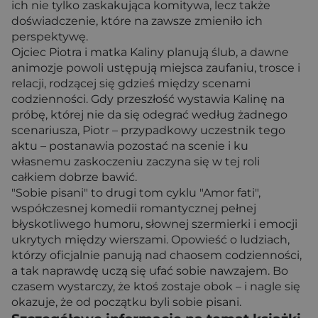
ich nie tylko zaskakująca komitywa, lecz także
doświadczenie, które na zawsze zmieniło ich
perspektywę.
Ojciec Piotra i matka Kaliny planują ślub, a dawne
animozje powoli ustępują miejsca zaufaniu, trosce i
relacji, rodzącej się gdzieś między scenami
codzienności. Gdy przeszłość wystawia Kalinę na
próbę, której nie da się odegrać według żadnego
scenariusza, Piotr – przypadkowy uczestnik tego
aktu – postanawia pozostać na scenie i ku
własnemu zaskoczeniu zaczyna się w tej roli
całkiem dobrze bawić.
"Sobie pisani" to drugi tom cyklu "Amor fati",
współczesnej komedii romantycznej pełnej
błyskotliwego humoru, słownej szermierki i emocji
ukrytych między wierszami. Opowieść o ludziach,
którzy oficjalnie panują nad chaosem codzienności,
a tak naprawdę uczą się ufać sobie nawzajem. Bo
czasem wystarczy, że ktoś zostaje obok – i nagle się
okazuje, że od początku byli sobie pisani.