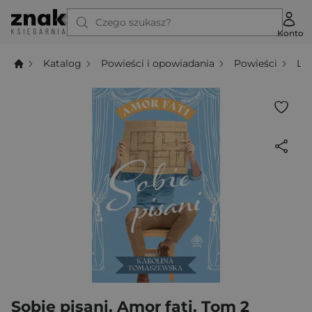
Czego szukasz?
Konto
Katalog
Powieści i opowiadania
Powieści
Li
Sobie pisani. Amor fati. Tom 2