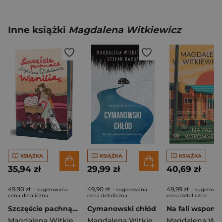
Inne książki
Magdalena Witkiewicz
KSIĄŻKA
KSIĄŻKA
KSIĄŻKA
35,94 zł
29,99 zł
40,69 zł
49,90 zł
49,90 zł
49,99 zł
- sugerowana
- sugerowana
- sugerowa
cena detaliczna
cena detaliczna
cena detaliczna
Szczęście pachnące wanilią (ilustrowane brzegi)
Cymanowski chłód
Na fali wspom
Magdalena Witkiewicz
Magdalena Witkiewicz
,
Stefan Darda