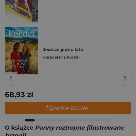
Jeszcze jedno lato
Magdalena Kordel
68,93 zł
ZAMÓW ZESTAW
O książce
Panny roztropne (ilustrowane
brzegi)