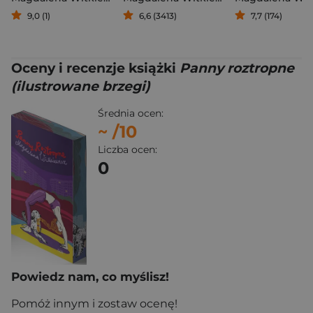
9,0 (1)
6,6 (3413)
7,7 (174)
Oceny i recenzje książki
Panny roztropne
(ilustrowane brzegi)
Średnia ocen:
~
/10
Liczba ocen:
0
Powiedz nam, co myślisz!
Pomóż innym i zostaw ocenę!