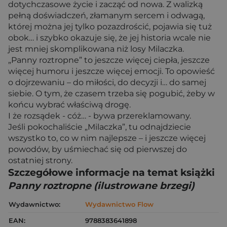
dotychczasowe życie i zacząć od nowa. Z walizką
pełną doświadczeń, złamanym sercem i odwagą,
której można jej tylko pozazdrościć, pojawia się tuż
obok… i szybko okazuje się, że jej historia wcale nie
jest mniej skomplikowana niż losy Milaczka.
„Panny roztropne” to jeszcze więcej ciepła, jeszcze
więcej humoru i jeszcze więcej emocji. To opowieść
o dojrzewaniu – do miłości, do decyzji i… do samej
siebie. O tym, że czasem trzeba się pogubić, żeby w
końcu wybrać właściwą drogę.
I że rozsądek - cóż… - bywa przereklamowany.
Jeśli pokochaliście „Milaczka”, tu odnajdziecie
wszystko to, co w nim najlepsze – i jeszcze więcej
powodów, by uśmiechać się od pierwszej do
ostatniej strony.
Szczegółowe informacje na temat książki
Panny roztropne (ilustrowane brzegi)
Wydawnictwo:
Wydawnictwo Flow
EAN:
9788383641898