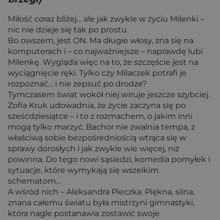
Miłość coraz bliżej… ale jak zwykle w życiu Milenki –
nic nie dzieje się tak po prostu.
Bo owszem, jest ON. Ma długie włosy, zna się na
komputerach i – co najważniejsze – naprawdę lubi
Milenkę. Wygląda więc na to, że szczęście jest na
wyciągnięcie ręki. Tylko czy Milaczek potrafi je
rozpoznać… i nie zepsuć po drodze?
Tymczasem świat wokół niej wiruje jeszcze szybciej.
Zofia Kruk udowadnia, że życie zaczyna się po
sześćdziesiątce – i to z rozmachem, o jakim inni
mogą tylko marzyć. Bachor nie zwalnia tempa, z
właściwą sobie bezpośredniością wtrąca się w
sprawy dorosłych i jak zwykle wie więcej, niż
powinna. Do tego nowi sąsiedzi, komedia pomyłek i
sytuacje, które wymykają się wszelkim
schematom…
A wśród nich – Aleksandra Pieczka. Piękna, silna,
znana całemu światu była mistrzyni gimnastyki,
która nagle postanawia zostawić swoje