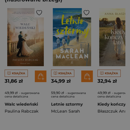
KSIĄŻKA
KSIĄŻKA
KSIĄŻKA
31,86 zł
34,99 zł
32,94 zł
49,99 zł
59,90 zł
49,99 zł
- sugerowana
- sugerowana
- sugerowa
cena detaliczna
cena detaliczna
cena detaliczna
Walc wiedeński
Letnie sztormy
Paulina Rabczak
McLean Sarah
Błaszczuk Anna