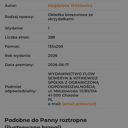
Autor:
Magdalena Witkiewicz
Okładka broszurowa ze
Rodzaj oprawy:
skrzydełkami
Wydanie:
1
Liczba stron:
288
Format:
135x205
Rok wydania:
2026
Data premiery:
2026-06-17
WYDAWNICTWO FLOW
SEWERYN & WITKIEWICZ
SPÓŁKA Z OGRANICZONĄ
Podmiot
ODPOWIEDZIALNOŚCIĄ
odpowiedzialny:
ul. Metalowców 13/B1/104
41-500 Chorzów
PL
e-mail:
[email protected]
Podobne do Panny roztropne
(ilustrowane brzegi)