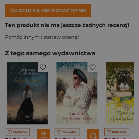
ZALOGUJ SIĘ, ABY DODAĆ OPINIĘ
Ten produkt nie ma jeszcze żadnych recenzji
Pomóż innym i zostaw ocenę!
Z tego samego wydawnictwa
KSIĄŻKA
KSIĄŻKA
KSIĄŻKA