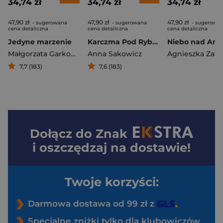
34,74 zł
34,74 zł
34,74 zł
47,90 zł
47,90 zł
47,90 zł
- sugerowana
- sugerowana
- sugerowa
cena detaliczna
cena detaliczna
cena detaliczna
Jedyne marzenie
Karczma Pod Rybim Łbem
Małgorzata Garkowska
Anna Sakowicz
7,7 (183)
7,6 (183)
Dołącz do
Znak
i oszczędzaj na dostawie!
Twoje korzyści:
Darmowa dostawa od 99 zł z
Specjalne zniżki tylko dla klubowiczów