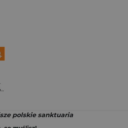
odlitwy
yk
,
Krzyżanowski Teofil
sze polskie sanktuaria