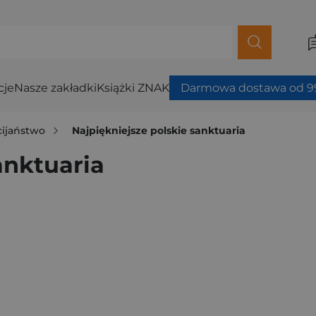
cje
Nasze zakładki
Książki ZNAK
Darmowa dostawa od 99
cijaństwo
Najpiękniejsze polskie sanktuaria
anktuaria