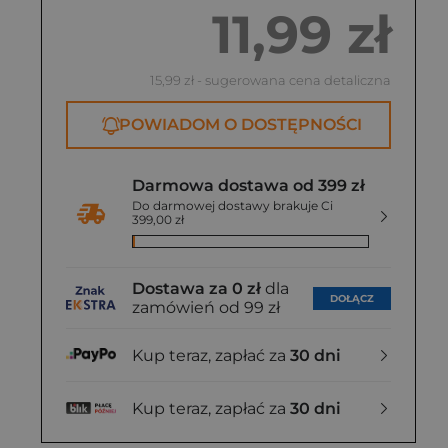
11,99 zł
15,99 zł
- sugerowana cena detaliczna
POWIADOM O DOSTĘPNOŚCI
Darmowa dostawa od 399 zł
Do darmowej dostawy brakuje Ci
399,00 zł
Dostawa za 0 zł
dla
DOŁĄCZ
zamówień od 99 zł
Kup teraz, zapłać za
30 dni
Kup teraz, zapłać za
30 dni