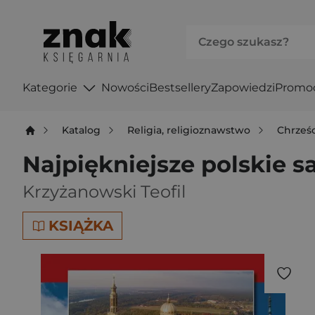
Kategorie
Nowości
Bestsellery
Zapowiedzi
Promo
Katalog
Religia, religioznawstwo
Chrześ
Najpiękniejsze polskie s
Krzyżanowski Teofil
KSIĄŻKA