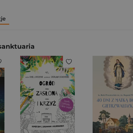
zje
sanktuaria