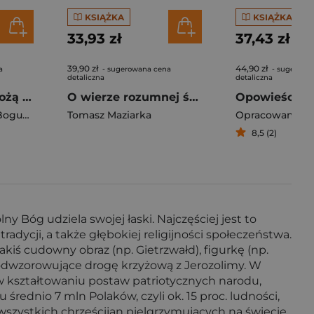
KSIĄŻKA
KSIĄŻKA
33,93 zł
37,43 zł
39,90 zł
44,90 zł
a
- sugerowana cena
- sugerowa
detaliczna
detaliczna
40 dni z Matką Bożą Gietrzwałdzką
O wierze rozumnej św. Tomasza z Akwinu w 800. rocznicę jego urodzin
gumił Wykowski
Tomasz Maziarka
Opracowanie Z
8,5 (2)
 Bóg udziela swojej łaski. Najczęściej jest to
dycji, a także głębokiej religijności społeczeństwa.
kiś cudowny obraz (np. Gietrzwałd), figurkę (np.
ic odwzorowujące drogę krzyżową z Jerozolimy. W
ał w kształtowaniu postaw patriotycznych narodu,
średnio 7 mln Polaków, czyli ok. 15 proc. ludności,
 wszystkich chrześcijan pielgrzymujących na świecie