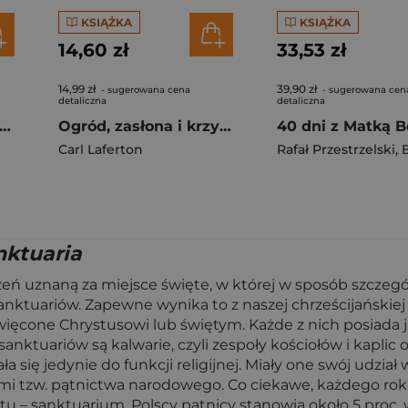
KSIĄŻKA
KSIĄŻKA
14,60 zł
33,53 zł
14,99 zł
39,90 zł
- sugerowana cena
- sugerowana cen
detaliczna
detaliczna
iat Maryjnych Objawień wyd. 2026
Ogród, zasłona i krzyż. Książeczka z zabawami i kolorowanka
Carl Laferton
Rafał Przestrzelski
,
Bo
nktuaria
ń uznaną za miejsce święte, w której w sposób szczególny
tuariów. Zapewne wynika to z naszej chrześcijańskiej tra
więcone Chrystusowi lub świętym. Każde z nich posiada ja
 sanktuariów są kalwarie, czyli zespoły kościołów i kapl
ła się jedynie do funkcji religijnej. Miały one swój udzi
ami tzw. pątnictwa narodowego. Co ciekawe, każdego roku 
tu – sanktuarium. Polscy pątnicy stanowią około 5 proc.