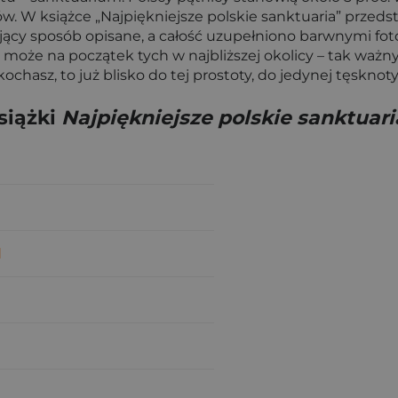
ów. W książce „Najpiękniejsze polskie sanktuaria” przed
jący sposób opisane, a całość uzupełniono barwnymi foto
oże na początek tych w najbliższej okolicy – tak ważnych 
kochasz, to już blisko do tej prostoty, do jedynej tęsknot
siążki
Najpiękniejsze polskie sanktuari
l