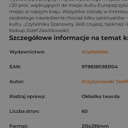
i 20 proc. wędrujących do miejsc kultu Europejczyk
miejsc w naszym kraju. Wszystkie zostały w interesu
osobistego nawiedzenia chociaż kilku sanktuariów – m
kultu. „Czytelniku Szanowny Jeśli czujesz, tęsknisz i 
biskup Józef Zawitkowski)
Szczegółowe informacje na temat k
Wydawnictwo:
Arystoteles
EAN:
9788380383104
Autor:
Krzyżanowski Teofi
Rodzaj oprawy:
Okładka twarda
Liczba stron:
60
Format:
215x295mm