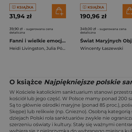
KSIĄŻKA
KSIĄŻKA
31,94 zł
190,96 zł
39,90 zł
349,00 zł
- sugerowana cena
- sugerowana cena
detaliczna
detaliczna
Fanni i wielkie emocje. Rozpoznawanie i nazywanie emocji – ćwiczenia wyd. 2026
Św
Heidi Livingston
,
Julia Pöyhönen
Wincenty Łaszewski
O książce
Najpiękniejsze polskie sa
W Kościele katolickim sanktuarium stanowi przestrze
kościół lub jego część. W Polsce mamy ponad 200 sank
Są to głównie ośrodki maryjne (ponad 85 proc.), poś
Skępe) lub relikwie (np. Gniezno). Osobną kategorią
dziejach Polski rola sanktuariów zwykle nie ogranicza
szerzeniu oświaty i kultury. Stały się ważnymi centr
wybiera się z pielgrzymką do wybranego miejsca kul