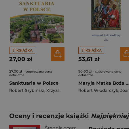
KSIĄŻKA
KSIĄŻKA
27,00 zł
53,61 zł
27,00 zł
90,00 zł
- sugerowana cena
- sugerowana cena
detaliczna
detaliczna
Sanktuaria w Polsce
Maryja Matka Boża wizerunki, kult, m
Robert Szybiński
,
Krzyżanowski Teofil
Robert Włodarczyk
,
Joanna Włodarcz
Oceny i recenzje książki
Najpiękniej
Średnia ocen: