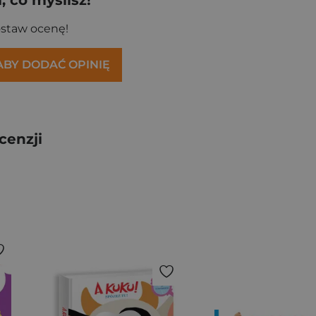
 co myślisz!
ostaw ocenę!
 ABY DODAĆ OPINIĘ
cenzji