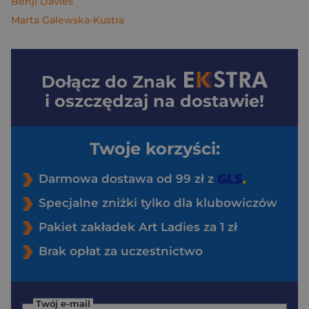
Benji Davies
Marta Galewska-Kustra
Dołącz do
Znak
i oszczędzaj na dostawie!
Twoje korzyści:
Darmowa dostawa od 99 zł z
Specjalne zniżki tylko dla klubowiczów
Pakiet zakładek Art Ladies za 1 zł
Brak opłat za uczestnictwo
Twój e-mail