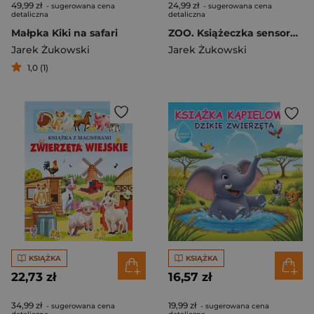
49,99 zł
24,99 zł
- sugerowana cena
- sugerowana cena
detaliczna
detaliczna
Małpka Kiki na safari
ZOO. Książeczka sensoryczna
Jarek Żukowski
Jarek Żukowski
1,0 (1)
KSIĄŻKA
KSIĄŻKA
22,73 zł
16,57 zł
34,99 zł
19,99 zł
- sugerowana cena
- sugerowana cena