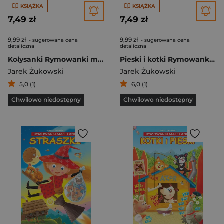
KSIĄŻKA
KSIĄŻKA
7,49 zł
7,49 zł
9,99 zł
9,99 zł
- sugerowana cena
- sugerowana cena
detaliczna
detaliczna
Kołysanki Rymowanki mini
Pieski i kotki Rymowanki mini
Jarek Żukowski
Jarek Żukowski
5,0 (1)
6,0 (1)
Chwilowo niedostępny
Chwilowo niedostępny