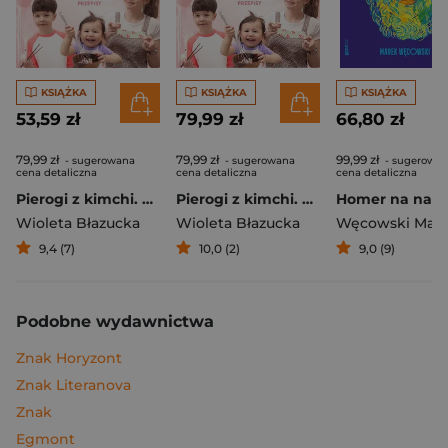
KSIĄŻKA
KSIĄŻKA
KSIĄŻKA
53,59 zł
79,99 zł
66,80 zł
79,99 zł
79,99 zł
99,99 zł
- sugerowana
- sugerowana
- sugerowa
cena detaliczna
cena detaliczna
cena detaliczna
Pierogi z kimchi. Moje ulubione azjatyckie przepisy
Pierogi z kimchi. Moje ulubione azjatyckie przepisy - książka z autografem
Wioleta Błazucka
Wioleta Błazucka
Węcowski Mar
9,4 (7)
10,0 (2)
9,0 (9)
Podobne wydawnictwa
Znak Horyzont
Znak Literanova
Znak
Egmont