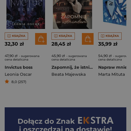
KSIĄŻKA
KSIĄŻKA
KSIĄŻKA
32,30 zł
28,45 zł
35,99 zł
47,90 zł
45,90 zł
54,90 zł
- sugerowana
- sugerowana
- sugerowa
cena detaliczna
cena detaliczna
cena detaliczna
Invictus boss
Zapomnij, że istniałem. Seria ze Snarskim. Tom 1
Leonia Oscar
Beata Majewska
Marta Mituta
8,0 (257)
Dołącz do
Znak
i oszczędzaj na dostawie!