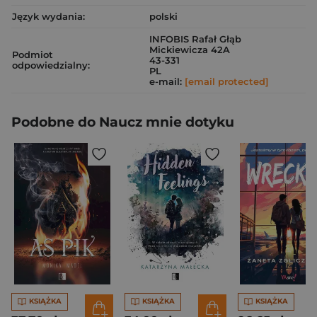
Język wydania:
polski
INFOBIS Rafał Głąb
Mickiewicza 42A
Podmiot
43-331
odpowiedzialny:
PL
e-mail:
[email protected]
Podobne do Naucz mnie dotyku
KSIĄŻKA
KSIĄŻKA
KSIĄŻKA