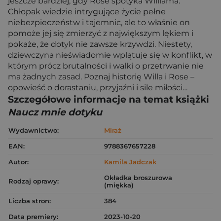
jeszcze bardziej, gdy Rose spotyka Williama.
Chłopak wiedzie intrygujące życie pełne
niebezpieczeństw i tajemnic, ale to właśnie on
pomoże jej się zmierzyć z największym lękiem i
pokaże, że dotyk nie zawsze krzywdzi. Niestety,
dziewczyna nieświadomie wplątuje się w konflikt, w
którym prócz brutalności i walki o przetrwanie nie
ma żadnych zasad. Poznaj historię Willa i Rose –
opowieść o dorastaniu, przyjaźni i sile miłości…
Szczegółowe informacje na temat książki
Naucz mnie dotyku
Wydawnictwo:
Miraż
EAN:
9788367657228
Autor:
Kamila Jadczak
Okładka broszurowa
Rodzaj oprawy:
(miękka)
Liczba stron:
384
Data premiery:
2023-10-20