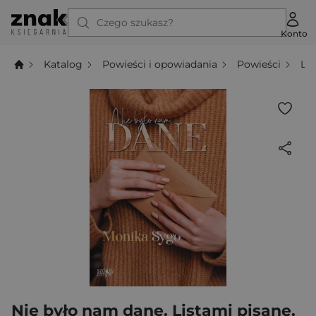
Czego szukasz?
Konto
Katalog
Powieści i opowiadania
Powieści
Li
Nie było nam dane. Listami pisane.