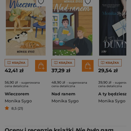
KSIĄŻKA
KSIĄŻKA
KSIĄŻKA
42,41 zł
37,29 zł
29,54 zł
56,90 zł
48,90 zł
39,90 zł
- sugerowana
- sugerowana
- sugerowa
cena detaliczna
cena detaliczna
cena detaliczna
Wieczorem
Nad ranem
Monika Sygo
Monika Sygo
Monika Sygo
8,5 (21)
Oceny i recenzje książki
Nie było nam