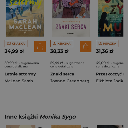
KSIĄŻKA
KSIĄŻKA
KSIĄŻKA
34,99 zł
38,33 zł
31,36 zł
59,90 zł
59,99 zł
49,00 zł
- sugerowana
- sugerowana
- sugerowa
cena detaliczna
cena detaliczna
cena detaliczna
Letnie sztormy
Znaki serca
Przeskoczyć m
McLean Sarah
Joanne Greenberg
Elżbieta Jodko-
Inne książki
Monika Sygo