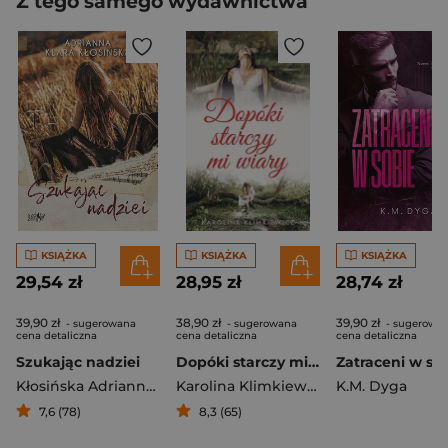
Z tego samego wydawnictwa
KSIĄŻKA
KSIĄŻKA
KSIĄŻKA
29,54 zł
28,95 zł
28,74 zł
39,90 zł
38,90 zł
39,90 zł
- sugerowana
- sugerowana
- sugerowa
cena detaliczna
cena detaliczna
cena detaliczna
Szukając nadziei
Dopóki starczy mi wiary
Kłosińska Adrianna Klara
Karolina Klimkiewicz
K.M. Dyga
7,6 (78)
8,3 (65)