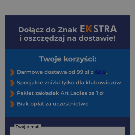
Dołącz do
Znak
i oszczędzaj na dostawie!
Twoje korzyści:
Darmowa dostawa od 99 zł z
Specjalne zniżki tylko dla klubowiczów
Pakiet zakładek Art Ladies za 1 zł
Brak opłat za uczestnictwo
Twój e-mail