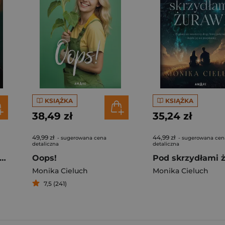
KSIĄŻKA
KSIĄŻKA
38,49 zł
35,24 zł
49,99 zł
44,99 zł
- sugerowana cena
- sugerowana cen
detaliczna
detaliczna
zept w popiołach jutra
Oops!
Pod skrzydłami 
Monika Cieluch
Monika Cieluch
7,5 (241)