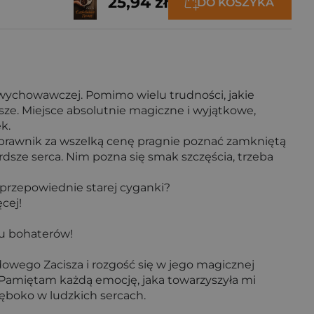
25,94 zł
DO KOSZYKA
wychowawczej. Pomimo wielu trudności, jakie
isze. Miejsce absolutnie magiczne i wyjątkowe,
k.
 prawnik za wszelką cenę pragnie poznać zamkniętą
dsze serca. Nim pozna się smak szczęścia, trzeba
 przepowiednie starej cyganki?
cej!
ku bohaterów!
owego Zacisza i rozgość się w jego magicznej
y. Pamiętam każdą emocję, jaka towarzyszyła mi
łęboko w ludzkich sercach.