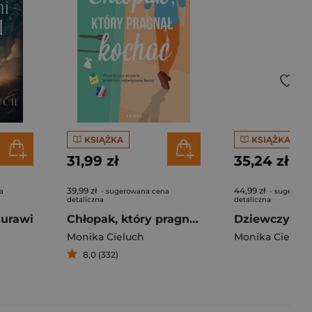
KSIĄŻKA
KSIĄŻKA
31,99 zł
35,24 zł
39,99 zł
44,99 zł
a
- sugerowana cena
- sugerowa
detaliczna
detaliczna
żurawi
Chłopak, który pragnął kochać
Monika Cieluch
Monika Cieluch
8,0 (332)