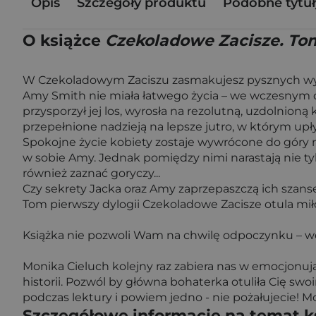
Opis
Szczegóły produktu
Podobne tytuł
O książce
Czekoladowe Zacisze. To
W Czekoladowym Zaciszu zasmakujesz pysznych wypie
Amy Smith nie miała łatwego życia – we wczesnym d
przysporzył jej los, wyrosła na rezolutną, uzdolnion
przepełnione nadzieją na lepsze jutro, w którym upł
Spokojne życie kobiety zostaje wywrócone do góry 
w sobie Amy. Jednak pomiędzy nimi narastają nie ty
również zaznać goryczy...
Czy sekrety Jacka oraz Amy zaprzepaszczą ich szans
Tom pierwszy dylogii Czekoladowe Zacisze otula miło
Książka nie pozwoli Wam na chwilę odpoczynku – w
Monika Cieluch kolejny raz zabiera nas w emocjonuj
historii. Pozwól by główna bohaterka otuliła Cię sw
podczas lektury i powiem jedno - nie pożałujecie! 
Szczegółowe informacje na temat k