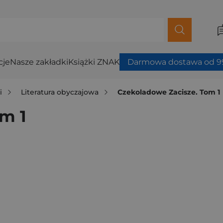
cje
Nasze zakładki
Książki ZNAK
Darmowa dostawa od 99
i
Literatura obyczajowa
Czekoladowe Zacisze. Tom 1
m 1