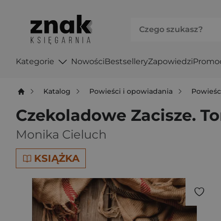
Kategorie
Nowości
Bestsellery
Zapowiedzi
Promo
Katalog
Powieści i opowiadania
Powieśc
Czekoladowe Zacisze. To
Monika Cieluch
KSIĄŻKA