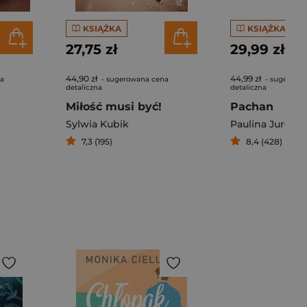
KSIĄŻKA
KSIĄŻKA
27,75 zł
29,99 zł
44,90 zł
44,99 zł
na
- sugerowana cena
- sugerowa
detaliczna
detaliczna
Miłość musi być!
Pachan
Sylwia Kubik
Paulina Jurga
7,3 (195)
8,4 (428)