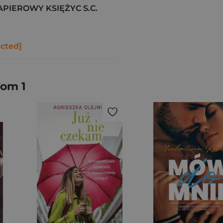
IEROWY KSIĘŻYC S.C.
ected]
Tom 1