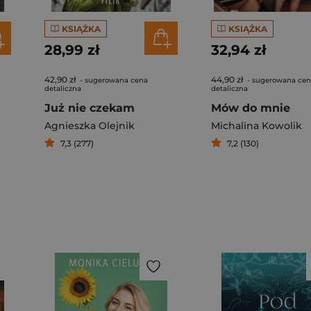
KSIĄŻKA
KSIĄŻKA
28,99 zł
32,94 zł
42,90 zł
44,90 zł
- sugerowana cena
- sugerowana ce
detaliczna
detaliczna
Już nie czekam
Mów do mnie
Agnieszka Olejnik
Michalina Kowolik
7,3 (277)
7,2 (130)