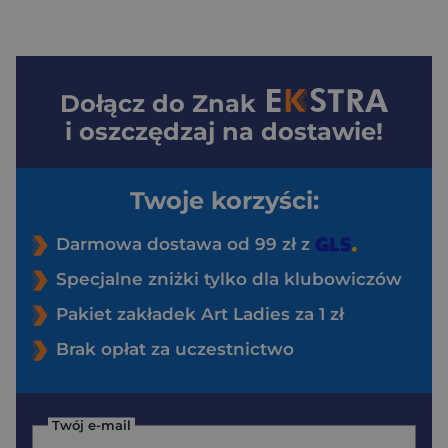
Dołącz do
Znak
i oszczędzaj na dostawie!
Twoje korzyści:
Darmowa dostawa od 99 zł z
Specjalne zniżki tylko dla klubowiczów
Pakiet zakładek Art Ladies za 1 zł
Brak opłat za uczestnictwo
Twój e-mail