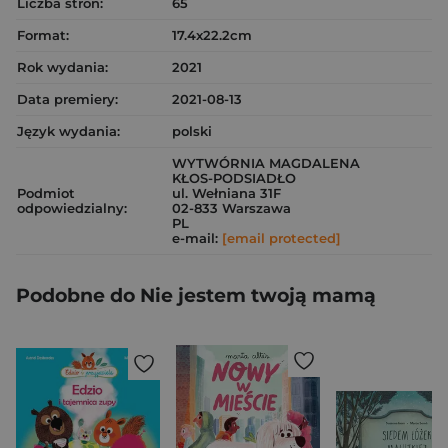
Liczba stron:
65
Format:
17.4x22.2cm
Rok wydania:
2021
Data premiery:
2021-08-13
Język wydania:
polski
WYTWÓRNIA MAGDALENA
KŁOS-PODSIADŁO
Podmiot
ul. Wełniana 31F
odpowiedzialny:
02-833 Warszawa
PL
e-mail:
[email protected]
Podobne do Nie jestem twoją mamą