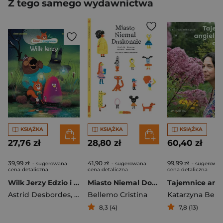
Z tego samego wydawnictwa
KSIĄŻKA
KSIĄŻKA
KSIĄŻKA
27,76 zł
28,80 zł
60,40 zł
39,99 zł
41,90 zł
99,99 zł
- sugerowana
- sugerowana
- sugerowa
cena detaliczna
cena detaliczna
cena detaliczna
Wilk Jerzy Edzio i przyjaciele
Miasto Niemal Doskonałe
Astrid Desbordes
,
Boutavant Marc
Bellemo Cristina
8,3 (4)
7,8 (13)