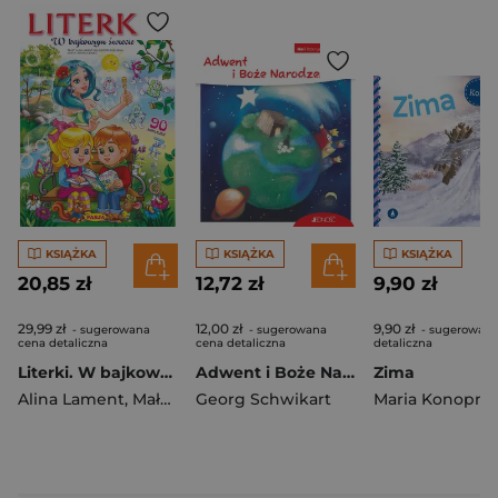
KSIĄŻKA
KSIĄŻKA
KSIĄŻKA
20,85 zł
12,72 zł
9,90 zł
29,99 zł
12,00 zł
9,90 zł
- sugerowana
- sugerowana
- sugerowana
cena detaliczna
cena detaliczna
detaliczna
Literki. W bajkowym świecie
Adwent i Boże Narodzenie
Zima
Alina Lament
,
Małgorzata Podleśna
Georg Schwikart
,
Mariola Budek
Maria Konopni