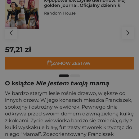
K-popowe łowczynie demonów. Mój
golden journal. Oficjalny dziennik
Random House
57,21 zł
ZAMÓW ZESTAW
O książce
Nie jestem twoją mamą
W bardzo starym lesie rośnie drzewo, większe od
innych drzew. W jego konarach mieszka Franciszek,
spokojny i ostrożny wiewiórek. Pewnego dnia
odkrywa przed swoim domem dziwną zieloną kulkę
z kolcami. Życie wiewiórka bardzo się zmienia, gdy z
kulki wyskakuje biały, futrzasty stworek krzycząc do
niego “Mama!”. Zdezorientowany Franciszek