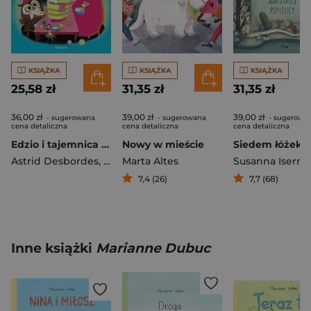
KSIĄŻKA
KSIĄŻKA
KSIĄŻKA
25,58 zł
31,35 zł
31,35 zł
36,00 zł
39,00 zł
39,00 zł
- sugerowana
- sugerowana
- sugerowa
cena detaliczna
cena detaliczna
cena detaliczna
Edzio i tajemnica zupy
Nowy w mieście
Astrid Desbordes
,
Boutavant Marc
Marta Altes
Susanna Isern
7,4 (26)
7,7 (68)
Inne książki
Marianne Dubuc