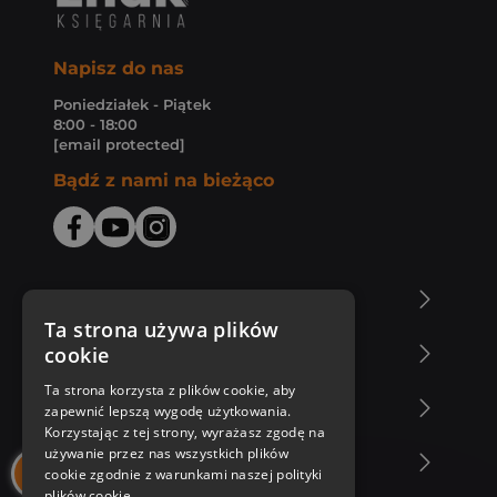
Napisz do nas
Poniedziałek - Piątek
8:00 - 18:00
[email protected]
Bądź z nami na bieżąco
O Księgarni Znak
Ta strona używa plików
cookie
Zakupy u nas
Ta strona korzysta z plików cookie, aby
Nasza oferta
zapewnić lepszą wygodę użytkowania.
Korzystając z tej strony, wyrażasz zgodę na
używanie przez nas wszystkich plików
Nasi autorzy
cookie zgodnie z warunkami naszej polityki
plików cookie.