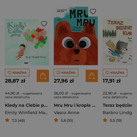
KSIĄŻKA
KSIĄŻKA
KSIĄŻKA
28,87 zł
27,96 zł
17,91 zł
44,90 zł
36,00 zł
22,90 zł
- sugerowana
- sugerowana
- sugerowa
cena detaliczna
cena detaliczna
cena detaliczna
Kiedy na Ciebie patrzę
Mru Mru i kropla deszczu
Emily Winfield Martin
Vasco Anne
Barbro Lindgr
7,3 (48)
5,6 (10)
5,5 (19)