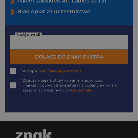
Pakiet zakładek Art Ladies za 1 zł
Brak opłat za uczestnictwo
Twój e-mail
DOŁĄCZ DO ZNAK EKSTRA
*
Akceptuję
politykę prywatności
*
Zgadzam się na otrzymywanie wiadomości
marketingowych (newsletter) na podany
e-mail
na
zasadach określonych w
regulaminie
.