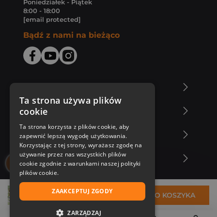
Poniedziałek - Piątek
8:00 - 18:00
[email protected]
Bądź z nami na bieżąco
O Księgarni Znak
Ta strona używa plików
cookie
Zakupy u nas
Ta strona korzysta z plików cookie, aby
Nasza oferta
zapewnić lepszą wygodę użytkowania.
Korzystając z tej strony, wyrażasz zgodę na
używanie przez nas wszystkich plików
Nasi autorzy
cookie zgodnie z warunkami naszej polityki
plików cookie.
ZAAKCEPTUJ ZGODY
32,99 zł
DO KOSZYKA
ZARZĄDZAJ