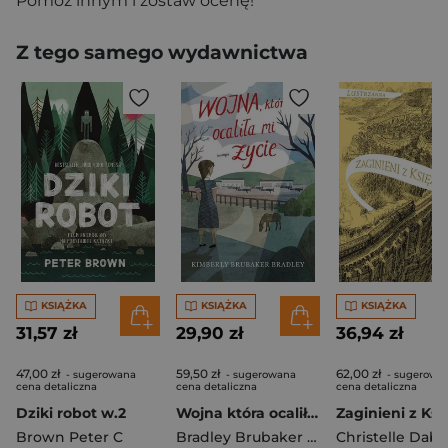
Pomóż innym i zostaw ocenę!
Z tego samego wydawnictwa
KSIĄŻKA
KSIĄŻKA
KSIĄŻKA
31,57 zł
29,90 zł
36,94 zł
47,00 zł
59,50 zł
62,00 zł
- sugerowana
- sugerowana
- sugerowa
cena detaliczna
cena detaliczna
cena detaliczna
Dziki robot w.2
Wojna która ocaliła mi życie
Brown Peter C
Bradley Brubaker Kimberly
Christelle Dabo