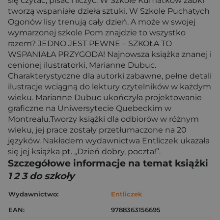
się czytać, pisać i liczyć. W Szkole Kumatków żabki
tworzą wspaniałe dzieła sztuki. W Szkole Puchatych
Ogonów lisy trenują cały dzień. A może w swojej
wymarzonej szkole Pom znajdzie to wszystko
razem? JEDNO JEST PEWNE – SZKOŁA TO
WSPANIAŁA PRZYGODA! Najnowsza książka znanej i
cenionej ilustratorki, Marianne Dubuc.
Charakterystyczne dla autorki zabawne, pełne detali
ilustracje wciągną do lektury czytelników w każdym
wieku. Marianne Dubuc ukończyła projektowanie
graficzne na Uniwersytecie Quebeckim w
Montrealu.Tworzy książki dla odbiorów w różnym
wieku, jej prace zostały przetłumaczone na 20
języków. Nakładem wydawnictwa Entliczek ukazała
się jej książka pt. „Dzień dobry, poczta!”.
Szczegółowe informacje na temat książki
1 2 3 do szkoły
Wydawnictwo:
Entliczek
EAN:
9788363156695