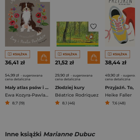
KSIĄŻKA
KSIĄŻKA
KSIĄŻKA
36,41 zł
21,52 zł
38,44 zł
54,99 zł
29,90 zł
49,90 zł
- sugerowana
- sugerowana
- sugerowa
cena detaliczna
cena detaliczna
cena detaliczna
Mały atlas psów i szczeniaków Ewy i Pawła Pawlaków
Złodziej kury
Ewa Kozyra-Pawlak
,
Pawlak Paweł
Béatrice Rodriquez
Heike Faller
8,7 (19)
8,1 (46)
7,6 (48)
Inne książki
Marianne Dubuc