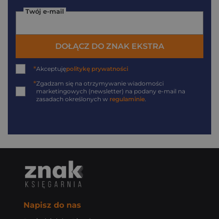
Twój e-mail
DOŁĄCZ DO ZNAK EKSTRA
*
Akceptuję
politykę prywatności
*
Zgadzam się na otrzymywanie wiadomości
marketingowych (newsletter) na podany
e-mail
na
zasadach określonych w
regulaminie
.
Napisz do nas