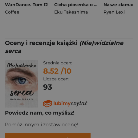
WanDance. Tom 12
Cicha piosenka o miłości. Tom 10
Coffee
Eku Takeshima
Ryan Lexi
Oceny i recenzje książki
(Nie)widzialne
serca
Średnia ocen:
8.52
/10
Liczba ocen:
93
Powiedz nam, co myślisz!
Pomóż innym i zostaw ocenę!