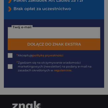
Pakiet zakładek Art Ladies za 1 zł
Brak opłat za uczestnictwo
Twój e-mail
DOŁĄCZ DO ZNAK EKSTRA
*
Akceptuję
politykę prywatności
*
Zgadzam się na otrzymywanie wiadomości
marketingowych (newsletter) na podany
e-mail
na
zasadach określonych w
regulaminie
.