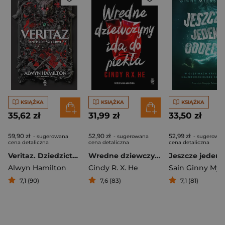
KSIĄŻKA
KSIĄŻKA
KSIĄŻKA
35,62 zł
31,99 zł
33,50 zł
59,90 zł
52,90 zł
52,99 zł
- sugerowana
- sugerowana
- sugerowa
cena detaliczna
cena detaliczna
cena detaliczna
Veritaz. Dziedzictwo krwi
Wredne dziewczyny idą do piekła
Alwyn Hamilton
Cindy R. X. He
Sain Ginny Mye
7,1 (90)
7,6 (83)
7,1 (81)