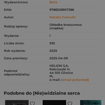
Wydawnictwo:
BeYa
EAN:
9788328907386
Autor:
Natalia Fromuth
Okładka broszurowa
Rodzaj oprawy:
(miękka)
Wydanie:
1
Liczba stron:
392
Rok wydania:
2025
Data premiery:
2025-04-09
HELION S.A.
Kościuszki 1c
Podmiot
44-100 Gliwice
odpowiedzialny:
PL
e-mail:
[email protected]
Podobne do (Nie)widzialne serca