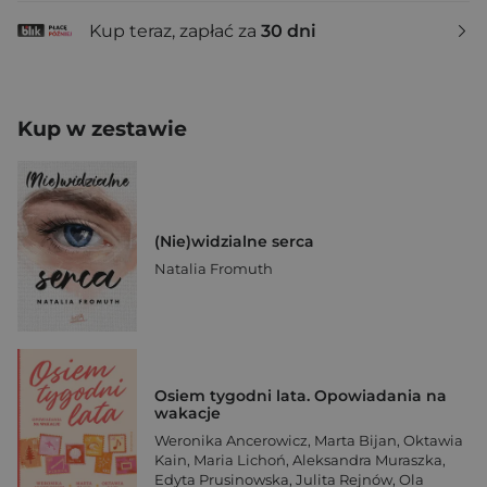
Kup teraz, zapłać za
30 dni
Kup w zestawie
(Nie)widzialne serca
Natalia Fromuth
Osiem tygodni lata. Opowiadania na
wakacje
Weronika Ancerowicz
,
Marta Bijan
,
Oktawia
Kain
,
Maria Lichoń
,
Aleksandra Muraszka
,
Edyta Prusinowska
,
Julita Rejnów
,
Ola