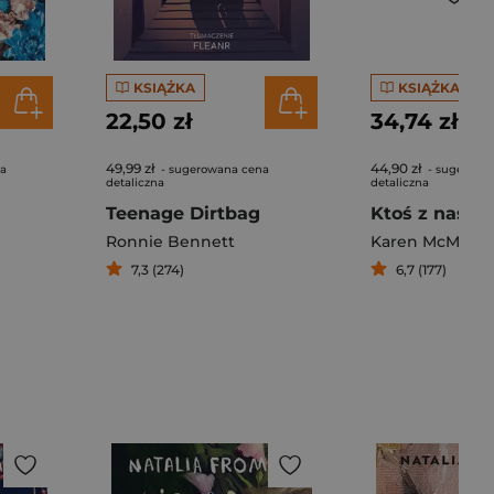
KSIĄŻKA
KSIĄŻKA
22,50 zł
34,74 zł
49,99 zł
44,90 zł
na
- sugerowana cena
- sugerowa
detaliczna
detaliczna
Teenage Dirtbag
Ronnie Bennett
Karen McManu
7,3 (274)
6,7 (177)