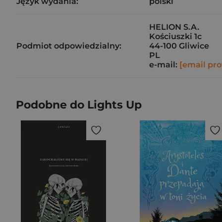
Język wydania:
polski
HELION S.A.
Kościuszki 1c
Podmiot odpowiedzialny:
44-100 Gliwice
PL
e-mail:
[email pro
Podobne do Lights Up