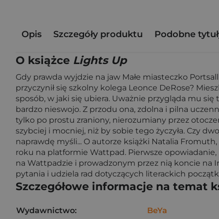
Opis
Szczegóły produktu
Podobne tytuł
O książce
Lights Up
Gdy prawda wyjdzie na jaw Małe miasteczko Portsall 
przyczynił się szkolny kolega Leonce DeRose? Mies
sposób, w jaki się ubiera. Uważnie przygląda mu się t
bardzo nieswojo. Z przodu ona, zdolna i pilna uczen
tylko po prostu zraniony, nierozumiany przez otocz
szybciej i mocniej, niż by sobie tego życzyła. Czy 
naprawdę myśli... O autorze książki Natalia Fromuth
roku na platformie Wattpad. Pierwsze opowiadanie, P
na Wattpadzie i prowadzonym przez nią koncie na In
pytania i udziela rad dotyczących literackich począ
Szczegółowe informacje na temat k
Wydawnictwo:
BeYa