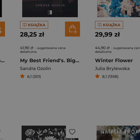
KSIĄŻKA
KSIĄŻKA
28,25 zł
29,99 zł
41,90 zł
44,90 zł
- sugerowana cena
- sugerowana ce
detaliczna
detaliczna
Arystoteles i Dante przepadają w toni życia
My Best Friend's. Big Brother
Winter Flower
Sandra Ozolin
Julia Brylewska
6,1 (301)
8,1 (1358)