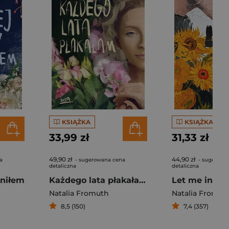
KSIĄŻKA
KSIĄŻKA
33,99 zł
31,33 zł
49,90 zł
44,90 zł
a
- sugerowana cena
- sugerowa
detaliczna
detaliczna
kniłem
Każdego lata płakałam
Let me in
Natalia Fromuth
Natalia Fromut
8,5 (150)
7,4 (357)