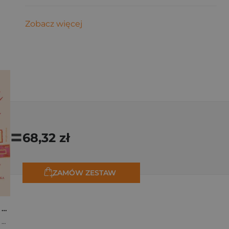
Zobacz więcej
=
68,32 zł
ZAMÓW ZESTAW
Osiem tygodni lata. Opowiadania na wakacje
,
Marta Bijan
,
Oktawia Kain
,
Maria Lichoń
,
Aleksandra Muraszka
,
Edyt