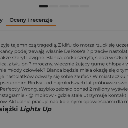
y
Oceny i recenzje
żyje tajemniczą tragedią. Z klifu do morza rzucił się uc
zkańcy podejrzewają właśnie DeRose'a ? przeciw nastola
akże szeryf Lavigne. Blanca, córka szeryfa, siedzi w szko
nica, z tyłu on ? mroczny, wiecznie żujący gumę chłopak
enie młody człowiek? Blanca będzie miała okazję się o t
dwoje nastolatków odważy się sobie zaufać? W miasteczku,
, pseudonim Birdvv - od najmłodszych lat próbowała swoi
erfectly Wrong, szybko zebrało ponad 2 miliony wyświetl
stagramie - @imbirdvv - gdzie stale utrzymuje kontakt z
tków. Aktualnie pracuje nad kolejnymi opowieściami dla m
siążki
Lights Up