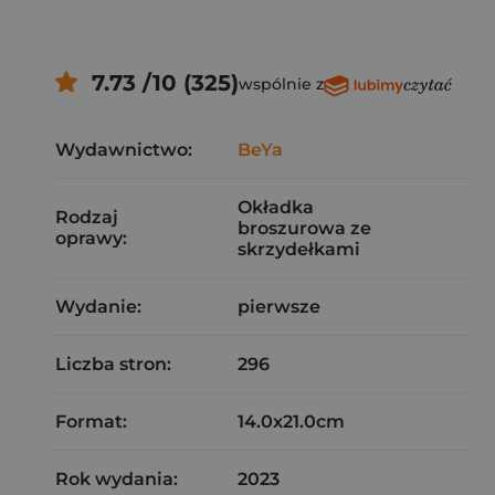
7.73 /10 (325)
wspólnie z
Wydawnictwo:
BeYa
Okładka
Rodzaj
broszurowa ze
oprawy:
skrzydełkami
Wydanie:
pierwsze
Liczba stron:
296
Format:
14.0x21.0cm
Rok wydania:
2023