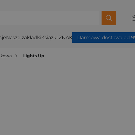
cje
Nasze zakładki
Książki ZNAK
Darmowa dostawa od 99
ieżowa
Lights Up