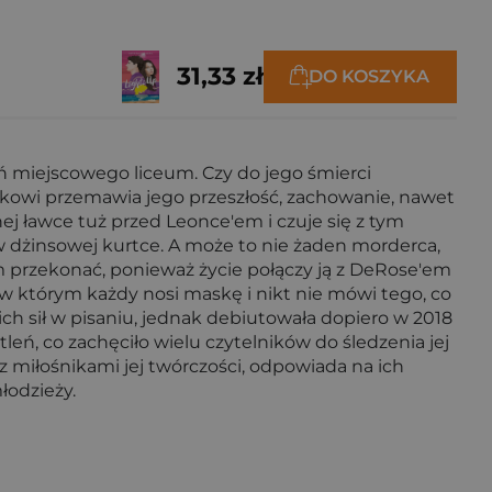
31,33 zł
DO KOSZYKA
zeń miejscowego liceum. Czy do jego śmierci
tkowi przemawia jego przeszłość, zachowanie, nawet
lnej ławce tuż przed Leonce'em i czuje się z tym
 w dżinsowej kurtce. A może to nie żaden morderca,
ym przekonać, ponieważ życie połączy ją z DeRose'em
 w którym każdy nosi maskę i nikt nie mówi tego, co
ch sił w pisaniu, jednak debiutowała dopiero w 2018
eń, co zachęciło wielu czytelników do śledzenia jej
 miłośnikami jej twórczości, odpowiada na ich
łodzieży.